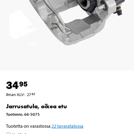
34
95
Ilman ALV
:
27
85
Jarrusatula, oikea etu
Tuotenro
.
66-5075
Tuotetta on varastossa
22
tavaratalossa