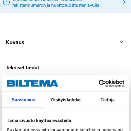
rekisterinumeron ja huoltosuositusten avulla!
Kuvaus
Tekniset tiedot
Sylinterin läpimitta
60 mm
Paksuus
26/28 mm (jarrulevy)
Suostumus
Yksityiskohdat
Tietoja
Halkaisija
286/305 mm (jarrulevy)
Tämä sivusto käyttää evästeitä
Käytämme evästeitä tarjoamamme sisällön ja mainosten