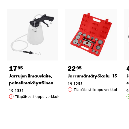
17
22
95
95
Jarrujen ilmauslaite,
Jarrumäntätyökalu, 15 osaa
J
paineilmakäyttöinen
e
19-1255
Tilapäisesti loppu verkkokaupas
19-1531
6
Tilapäisesti loppu verkkokaupasta