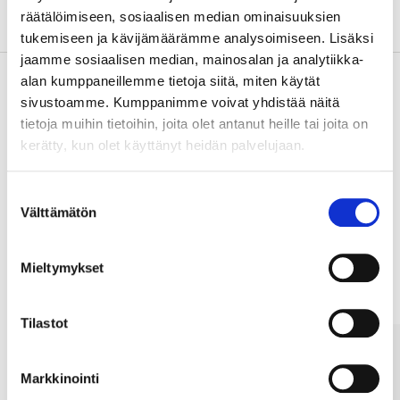
Tietoa valmistajasta
räätälöimiseen, sosiaalisen median ominaisuuksien
tukemiseen ja kävijämäärämme analysoimiseen. Lisäksi
jaamme sosiaalisen median, mainosalan ja analytiikka-
alan kumppaneillemme tietoja siitä, miten käytät
sivustoamme. Kumppanimme voivat yhdistää näitä
Osta & Nouda
tietoja muihin tietoihin, joita olet antanut heille tai joita on
kerätty, kun olet käyttänyt heidän palvelujaan.
Osta verkosta ja nouda tavaratalosta jo 2 tunnin kuluttua!
LUE LISÄÄ
Suostumuksen
Välttämätön
valinta
Muut asiakkaat ostivat myös
Mieltymykset
Tilastot
Markkinointi