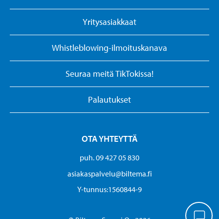
Yritysasiakkaat
Whistleblowing-ilmoituskanava
Seuraa meitä TikTokissa!
Palautukset
OTA YHTEYTTÄ
puh. 09 427 05 830
asiakaspalvelu@biltema.fi
Y-tunnus:1560844-9