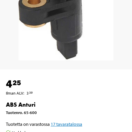
4
25
Ilman ALV
:
3
39
ABS Anturi
Tuotenro
.
65-600
Tuotetta on varastossa
17
tavaratalossa