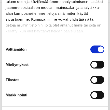
tukemiseen ja kävijämäärämme analysoimiseen. Lisäksi
jaamme sosiaalisen median, mainosalan ja analytiikka-
alan kumppaneillemme tietoja siitä, miten käytät
sivustoamme. Kumppanimme voivat yhdistää näitä
Osta & Nouda
tietoja muihin tietoihin, joita olet antanut heille tai joita on
Osta verkosta ja nouda tavaratalosta jo 2 tunnin kuluttua!
kerätty, kun olet käyttänyt heidän palvelujaan.
LUE LISÄÄ
Suostumuksen
Välttämätön
valinta
Muut asiakkaat ostivat myös
Mieltymykset
Tilastot
Markkinointi