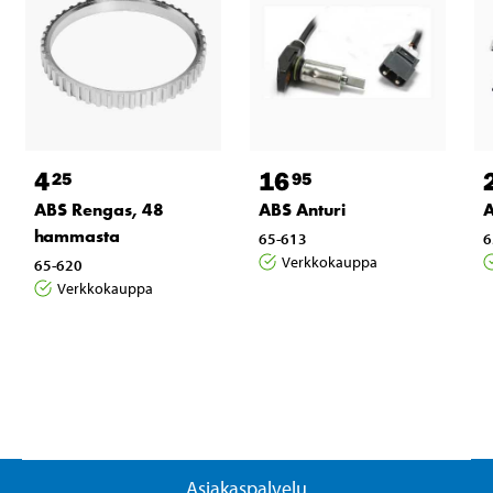
4
16
25
95
ABS Rengas, 48
ABS Anturi
A
hammasta
65-613
6
Verkkokauppa
65-620
Verkkokauppa
Asiakaspalvelu