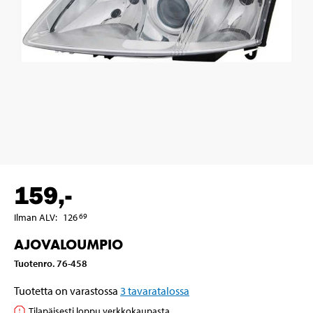
159
,-
Ilman ALV
:
126
69
AJOVALOUMPIO
Tuotenro
.
76-458
Tuotetta on varastossa
3
tavaratalossa
Tilapäisesti loppu verkkokaupasta