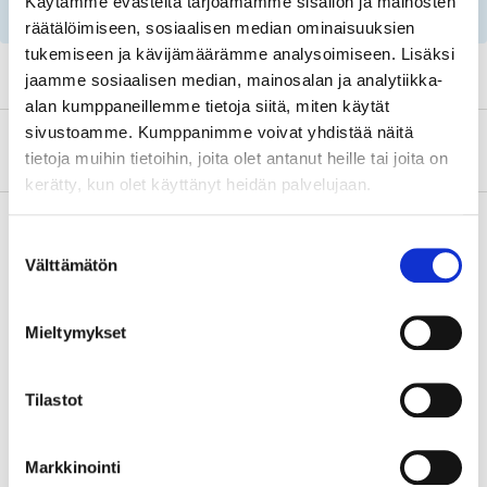
Käytämme evästeitä tarjoamamme sisällön ja mainosten
rekisterinumeron ja huoltosuositusten avulla!
räätälöimiseen, sosiaalisen median ominaisuuksien
tukemiseen ja kävijämäärämme analysoimiseen. Lisäksi
jaamme sosiaalisen median, mainosalan ja analytiikka-
alan kumppaneillemme tietoja siitä, miten käytät
sivustoamme. Kumppanimme voivat yhdistää näitä
Tietoa valmistajasta
tietoja muihin tietoihin, joita olet antanut heille tai joita on
kerätty, kun olet käyttänyt heidän palvelujaan.
Suostumuksen
Välttämätön
valinta
Osta & Nouda
Osta verkosta ja nouda tavaratalosta jo 2 tunnin kuluttua!
Mieltymykset
LUE LISÄÄ
Tilastot
Tähän tuotteeseen liittyvät
tuotteet
Markkinointi