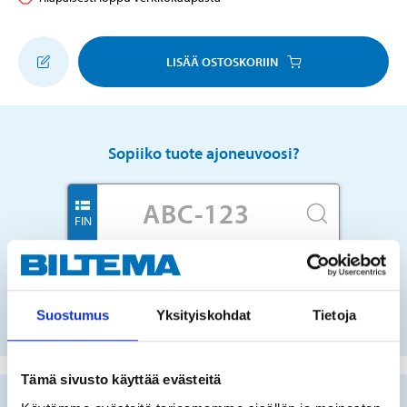
LISÄÄ OSTOSKORIIN
Sopiiko tuote ajoneuvoosi?
FIN
Ei rekisterinumeroa?
VALITSE AUTO LISTASTA
Suostumus
Yksityiskohdat
Tietoja
Tämä sivusto käyttää evästeitä
Tärkeää tietoa varaosien etsimisestä