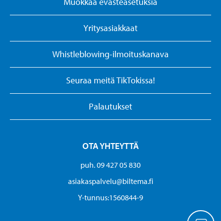
Muokkaa evästeasetuksia
Yritysasiakkaat
Whistleblowing-ilmoituskanava
Seuraa meitä TikTokissa!
Palautukset
OTA YHTEYTTÄ
puh. 09 427 05 830
asiakaspalvelu@biltema.fi
Y-tunnus:1560844-9