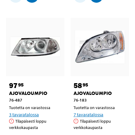
97
58
95
95
AJOVALOUMPIO
AJOVALOUMPIO
76-487
76-183
Tuotetta on varastossa
Tuotetta on varastossa
3
tavaratalossa
7
tavaratalossa
Tilapäisesti loppu
Tilapäisesti loppu
verkkokaupasta
verkkokaupasta