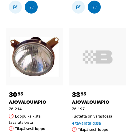
30
33
95
95
AJOVALOUMPIO
AJOVALOUMPIO
76-214
76-197
Loppu kaikista
Tuotetta on varastossa
tavarataloista
4
tavaratalossa
Tilapäisesti loppu
Tilapäisesti loppu