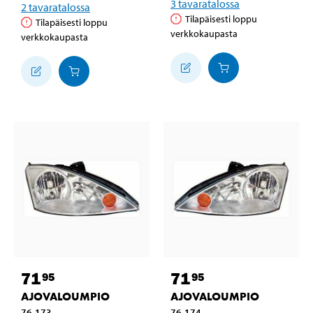
3
tavaratalossa
2
tavaratalossa
Tilapäisesti loppu
Tilapäisesti loppu
verkkokaupasta
verkkokaupasta
71
71
95
95
AJOVALOUMPIO
AJOVALOUMPIO
76-173
76-174