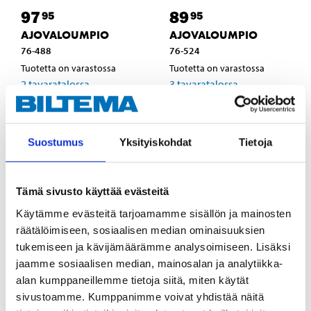
97
89
95
95
AJOVALOUMPIO
AJOVALOUMPIO
76-488
76-524
Tuotetta on varastossa
Tuotetta on varastossa
2
tavaratalossa
3
tavaratalossa
Tilapäisesti loppu
Tilapäisesti loppu
verkkokaupasta
verkkokaupasta
Suostumus
Yksityiskohdat
Tietoja
Tämä sivusto käyttää evästeitä
Käytämme evästeitä tarjoamamme sisällön ja mainosten
räätälöimiseen, sosiaalisen median ominaisuuksien
tukemiseen ja kävijämäärämme analysoimiseen. Lisäksi
jaamme sosiaalisen median, mainosalan ja analytiikka-
alan kumppaneillemme tietoja siitä, miten käytät
sivustoamme. Kumppanimme voivat yhdistää näitä