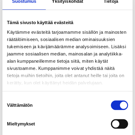
Suostumus
Yksityiskohdat
Tietoja
Tämä sivusto käyttää evästeitä
Käytämme evästeitä tarjoamamme sisällön ja mainosten
räätälöimiseen, sosiaalisen median ominaisuuksien
tukemiseen ja kävijämäärämme analysoimiseen. Lisäksi
jaamme sosiaalisen median, mainosalan ja analytiikka-
alan kumppaneillemme tietoja siitä, miten käytät
5
95
sivustoamme. Kumppanimme voivat yhdistää näitä
PEITEKANSI
tietoja muihin tietoihin, joita olet antanut heille tai joita on
76-591
kerätty, kun olet käyttänyt heidän palvelujaan.
Tuotetta on varastossa
1
tavaratalossa
Suostumuksen
Tilapäisesti loppu
Välttämätön
verkkokaupasta
valinta
Mieltymykset