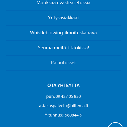
Muokkaa evästeasetuksia
Yritysasiakkaat
Whistleblowing-ilmoituskanava
Seuraa meitä TikTokissa!
Palautukset
OTA YHTEYTTÄ
puh. 09 427 05 830
asiakaspalvelu@biltema.fi
Y-tunnus:1560844-9