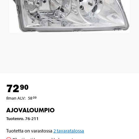
72
90
Ilman ALV
:
58
09
AJOVALOUMPIO
Tuotenro
.
76-211
Tuotetta on varastossa
2
tavaratalossa