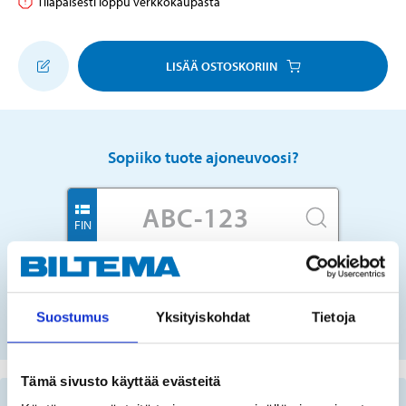
Tilapäisesti loppu verkkokaupasta
LISÄÄ OSTOSKORIIN
Sopiiko tuote ajoneuvoosi?
FIN
Ei rekisterinumeroa?
Suostumus
Yksityiskohdat
Tietoja
VALITSE AUTO LISTASTA
Tämä sivusto käyttää evästeitä
Tärkeää tietoa varaosien etsimisestä