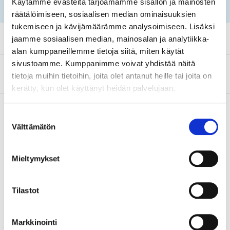
Käytämme evästeitä tarjoamamme sisällön ja mainosten
rekisterinumeron ja huoltosuositusten avulla!
räätälöimiseen, sosiaalisen median ominaisuuksien
tukemiseen ja kävijämäärämme analysoimiseen. Lisäksi
jaamme sosiaalisen median, mainosalan ja analytiikka-
alan kumppaneillemme tietoja siitä, miten käytät
sivustoamme. Kumppanimme voivat yhdistää näitä
Tietoa valmistajasta
tietoja muihin tietoihin, joita olet antanut heille tai joita on
kerätty, kun olet käyttänyt heidän palvelujaan.
Suostumuksen
Välttämätön
valinta
Osta & Nouda
Osta verkosta ja nouda tavaratalosta jo 2 tunnin kuluttua!
Mieltymykset
LUE LISÄÄ
Tilastot
Tähän tuotteeseen liittyvät
tuotteet
Markkinointi