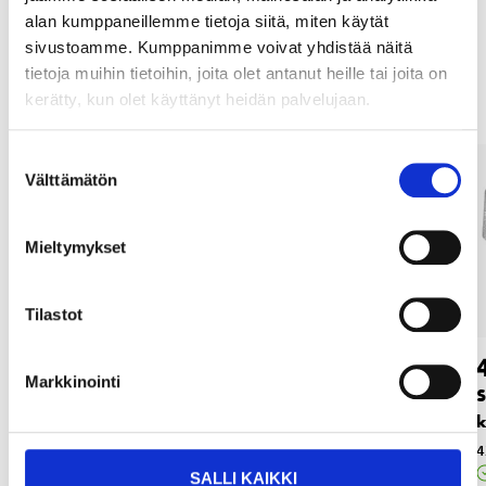
alan kumppaneillemme tietoja siitä, miten käytät
sivustoamme. Kumppanimme voivat yhdistää näitä
Muut asiakkaat ostivat myös
tietoja muihin tietoihin, joita olet antanut heille tai joita on
kerätty, kun olet käyttänyt heidän palvelujaan.
Suostumuksen
Välttämätön
valinta
Mieltymykset
Tilastot
0
0
95
95
Markkinointi
Polttimo, BA15s, 12V,
Polttimo, BA15s, 12V,
S
5W, 2 kpl
21W, 2 kpl
k
34-806
34-803
4
Verkkokauppa
Verkkokauppa
SALLI KAIKKI