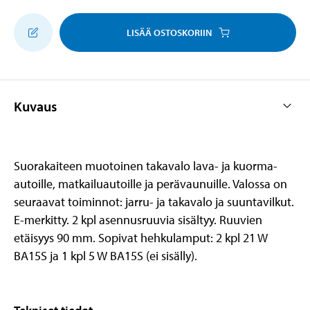
LISÄÄ OSTOSKORIIN
Kuvaus
Suorakaiteen muotoinen takavalo lava- ja kuorma-
autoille, matkailuautoille ja perävaunuille. Valossa on
seuraavat toiminnot: jarru- ja takavalo ja suuntavilkut.
E-merkitty. 2 kpl asennusruuvia sisältyy. Ruuvien
etäisyys 90 mm. Sopivat hehkulamput: 2 kpl 21 W
BA15S ja 1 kpl 5 W BA15S (ei sisälly).