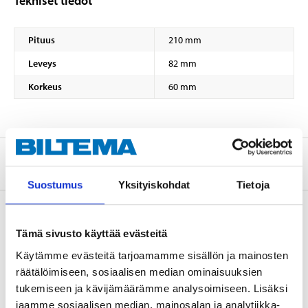
Tekniset tiedot
Pituus
210 mm
Leveys
82 mm
Korkeus
60 mm
Tietoa valmistajasta
Suostumus
Yksityiskohdat
Tietoja
Tämä sivusto käyttää evästeitä
Osta & Nouda
Käytämme evästeitä tarjoamamme sisällön ja mainosten
Osta verkosta ja nouda tavaratalosta jo 2 tunnin kuluttua!
räätälöimiseen, sosiaalisen median ominaisuuksien
LUE LISÄÄ
tukemiseen ja kävijämäärämme analysoimiseen. Lisäksi
jaamme sosiaalisen median, mainosalan ja analytiikka-