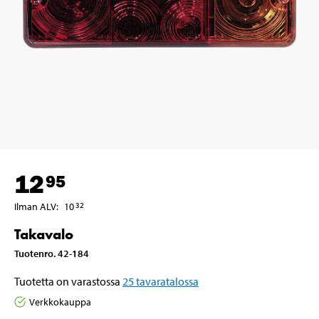
12
95
Ilman ALV
:
10
32
Takavalo
Tuotenro
.
42-184
Tuotetta on varastossa
25
tavaratalossa
Verkkokauppa