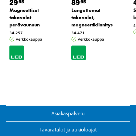
29
89
95
95
Magneettiset
Langattomat
S
takavalot
takavalot,
k
perävaunuun
magneettikiinnitys
4
34-257
34-471
Verkkokauppa
Verkkokauppa
Asiakaspalvelu
Tavaratalot ja aukioloajat