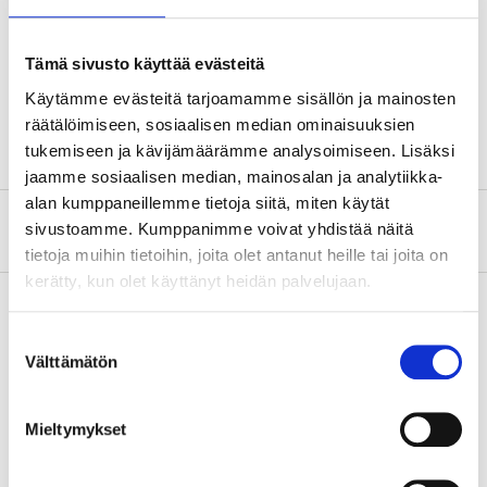
Length
210 mm
Tämä sivusto käyttää evästeitä
Width
82 mm
Käytämme evästeitä tarjoamamme sisällön ja mainosten
Height
60 mm
räätälöimiseen, sosiaalisen median ominaisuuksien
tukemiseen ja kävijämäärämme analysoimiseen. Lisäksi
jaamme sosiaalisen median, mainosalan ja analytiikka-
alan kumppaneillemme tietoja siitä, miten käytät
About the manufacturer
sivustoamme. Kumppanimme voivat yhdistää näitä
tietoja muihin tietoihin, joita olet antanut heille tai joita on
kerätty, kun olet käyttänyt heidän palvelujaan.
Suostumuksen
Pay & Collect
Välttämätön
valinta
Pay & Collect in your local store within 2 hours!
READ MORE
Mieltymykset