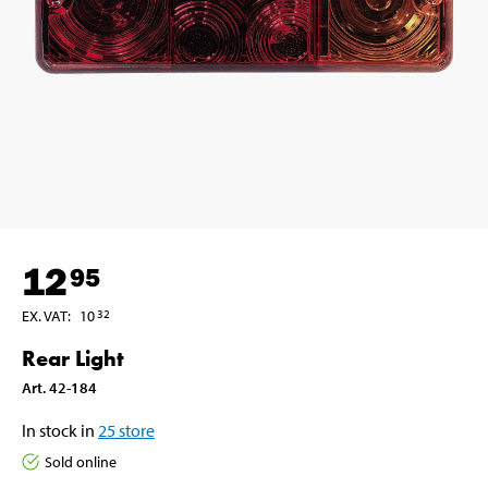
12
95
EX. VAT
:
10
32
Rear Light
Art
.
42-184
In stock in
25
store
Sold online