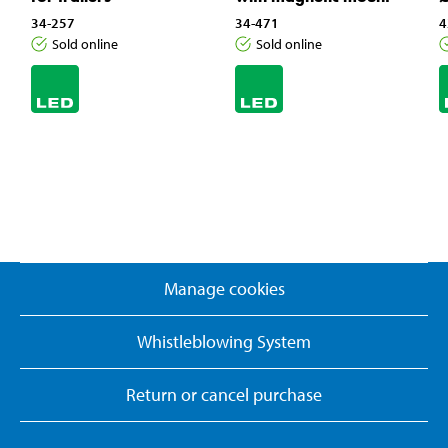
34-257
34-471
4
Sold online
Sold online
Manage cookies
Whistleblowing System
Return or cancel purchase