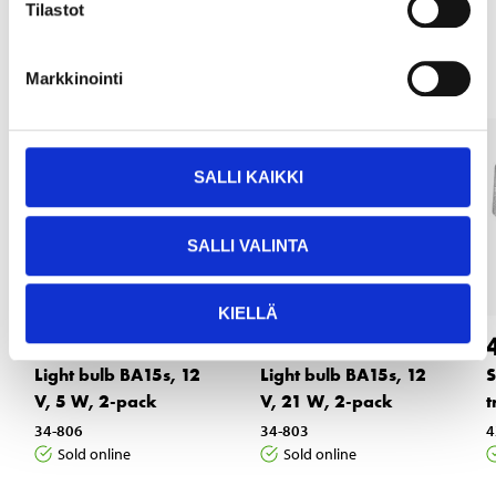
Tilastot
Other customers also bought
Markkinointi
SALLI KAIKKI
SALLI VALINTA
KIELLÄ
0
0
95
95
Light bulb BA15s, 12
Light bulb BA15s, 12
S
V, 5 W, 2-pack
V, 21 W, 2-pack
t
34-806
34-803
4
Sold online
Sold online