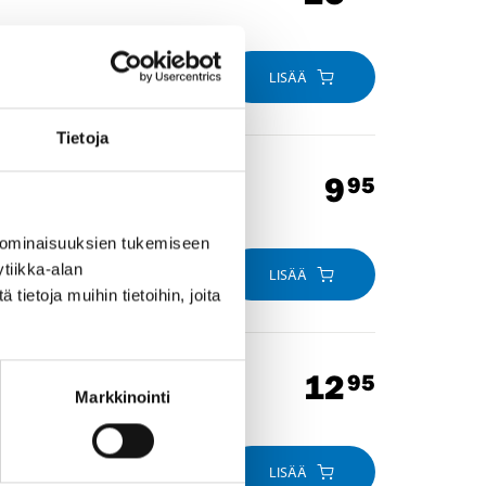
LISÄÄ
Tietoja
9
95
 ominaisuuksien tukemiseen
tiikka-alan
LISÄÄ
ietoja muihin tietoihin, joita
12
95
Markkinointi
LISÄÄ