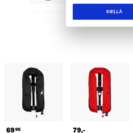
KIELLÄ
69
79
,-
95