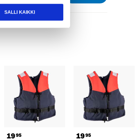
SALLI KAIKKI
19
19
95
95