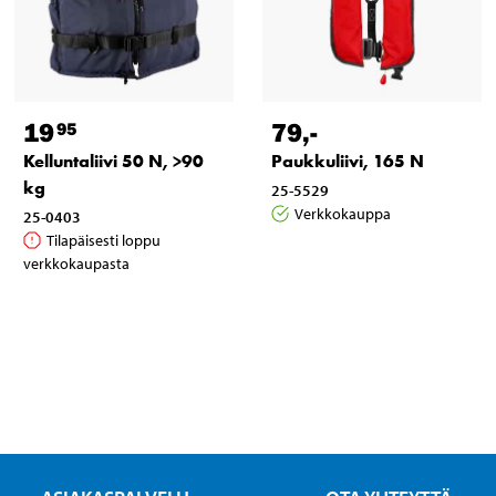
19
79
,-
95
Kelluntaliivi 50 N, >90
Paukkuliivi, 165 N
kg
25-5529
Verkkokauppa
25-0403
Tilapäisesti loppu
verkkokaupasta