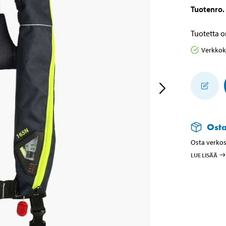
Tuotenro
.
Tuotetta o
Verkko
Ost
Osta verkos
LUE LISÄÄ