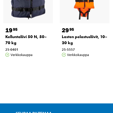
19
29
95
95
Kelluntaliivi 50 N, 50–
Lasten pelastusliivit, 10–
70 kg
20 kg
25-0401
25-5557
Verkkokauppa
Verkkokauppa