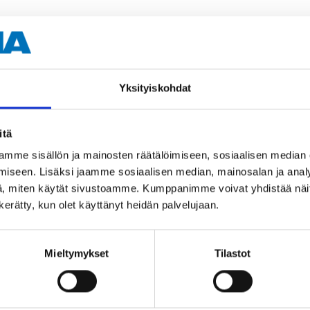
talossa
sta
Yksityiskohdat
itä
mme sisällön ja mainosten räätälöimiseen, sosiaalisen median
talossa
iseen. Lisäksi jaamme sosiaalisen median, mainosalan ja analy
sta
, miten käytät sivustoamme. Kumppanimme voivat yhdistää näitä t
n kerätty, kun olet käyttänyt heidän palvelujaan.
sin, UML PRO
Mieltymykset
Tilastot
talossa
sta