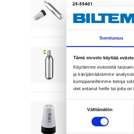
25-55401
Tuotetta on varastossa
4
tavara
Tilapäisesti loppu verkkokaupa
Suostumus
Kaasupatruuna, 33 g
25-55403
Tämä sivusto käyttää eväste
Käytämme evästeitä tarjoama
Tuotetta on varastossa
2
tavara
ja kävijämäärämme analysoim
Tilapäisesti loppu verkkokaupa
kumppaneillemme tietoja siitä
olet antanut heille tai joita o
Suostumuksen
Automaattinen laukai
Välttämätön
valinta
25-55405
Tuotetta on varastossa
6
tavara
Tilapäisesti loppu verkkokaupa