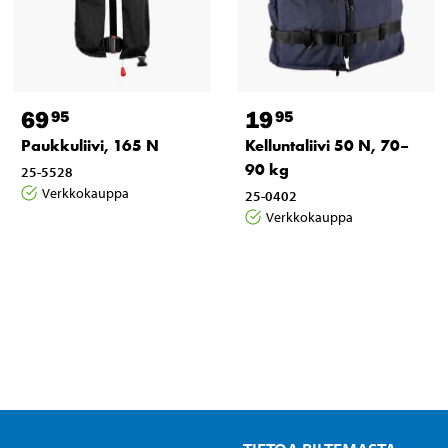
69
19
95
95
Paukkuliivi, 165 N
Kelluntaliivi 50 N, 70–
90 kg
25-5528
Verkkokauppa
25-0402
Verkkokauppa