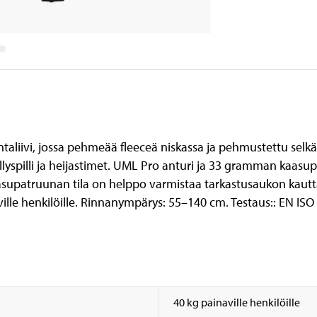
ntaliivi, jossa pehmeää fleeceä niskassa ja pehmustettu selkä
ellyspilli ja heijastimet. UML Pro anturi ja 33 gramman kaas
supatruunan tila on helppo varmistaa tarkastusaukon kautt
aville henkilöille. Rinnanympärys: 55–140 cm. Testaus:: EN I
40 kg painaville henkilöille