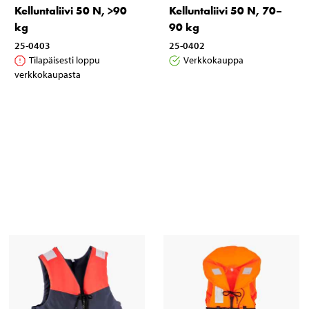
Kelluntaliivi 50 N, >90
Kelluntaliivi 50 N, 70–
kg
90 kg
25-0403
25-0402
Tilapäisesti loppu
Verkkokauppa
verkkokaupasta