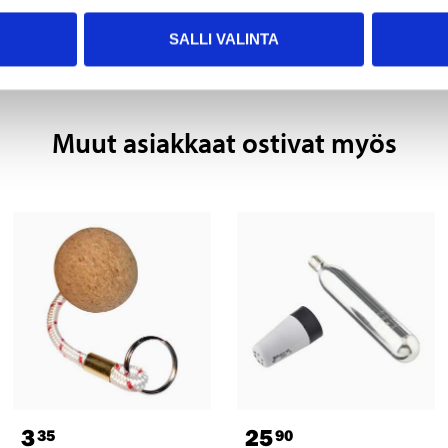
SALLI VALINTA
Muut asiakkaat ostivat myös
3
25
35
90