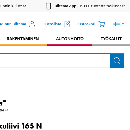
tunnin kuluessa!
Biltema App
- 19 000 tuotetta taskussasi!
Minun Biltema
Ostoslista
Ostoskori
RAKENTAMINEN
AUTONHOITO
TYÖKALUT
,-
94
82
uliivi 165 N