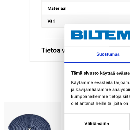
Materiaali
Väri
Tietoa valmistajasta
Suostumus
Tämä sivusto käyttää eväste
Käytämme evästeitä tarjoama
ja kävijämäärämme analysoim
kumppaneillemme tietoja siitä
olet antanut heille tai joita o
Suostumuksen
Välttämätön
valinta