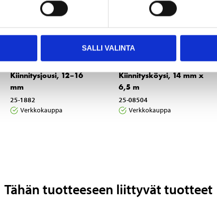
SALLI VALINTA
14
19
95
95
Kiinnitysjousi, 12–16
Kiinnitysköysi, 14 mm x
mm
6,5 m
25-1882
25-08504
Verkkokauppa
Verkkokauppa
Tähän tuotteeseen liittyvät tuotteet