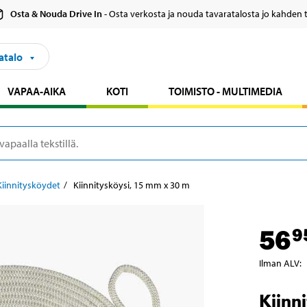
Osta & Nouda Drive In
- Osta verkosta ja nouda tavaratalosta jo kahden 
atalo
VAPAA-AIKA
KOTI
TOIMISTO - MULTIMEDIA
Kiinnitysköydet
Kiinnitysköysi, 15 mm x 30 m
56
9
Ilman ALV
:
Kiinn