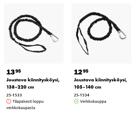
13
12
95
95
Joustava kiinnitysköysi,
Joustava kiinnitysköysi,
138–220 cm
105–140 cm
25-1533
25-1534
Tilapäisesti loppu
Verkkokauppa
verkkokaupasta