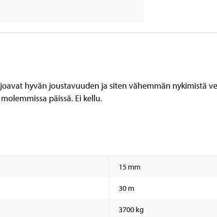
rjoavat hyvän joustavuuden ja siten vähemmän nykimistä ven
molemmissa päissä. Ei kellu.
15 mm
30 m
3700 kg