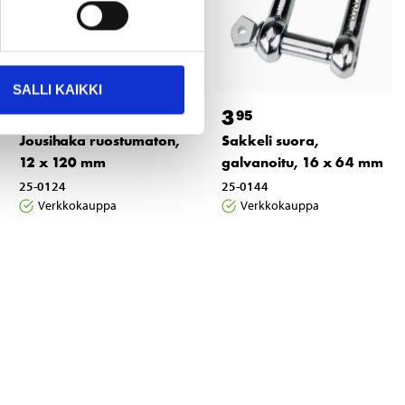
SALLI KAIKKI
10
3
55
95
Jousihaka ruostumaton,
Sakkeli suora,
12 x 120 mm
galvanoitu, 16 x 64 mm
25-0124
25-0144
Verkkokauppa
Verkkokauppa