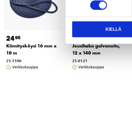
KIELLÄ
24
3
95
75
Kiinnitysköysi 16 mm x
Jousihaka galvanoitu,
10 m
12 x 140 mm
25-1596
25-0121
Verkkokauppa
Verkkokauppa