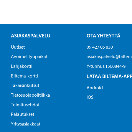
ASIAKASPALVELU
OTA YHTEYTTÄ
Uutiset
09 427 05 830
Avoimet työpaikat
asiakaspalvelu@biltema
Lahjakortti
Y-tunnus:1560844-9
Biltema-kortti
LATAA BILTEMA-AP
Takaisinkutsut
Android
Tietosuojapolitiikka
iOS
Toimitusehdot
Palautukset
Yritysasiakkaat