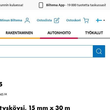
tunnin kuluessa!
Biltema App
- 19 000 tuotetta taskussasi!
Minun Biltema
Ostoslista
Ostoskori
RAKENTAMINEN
AUTONHOITO
TYÖKALUT
5
45
38
itysköysi, 15 mm x 30 m