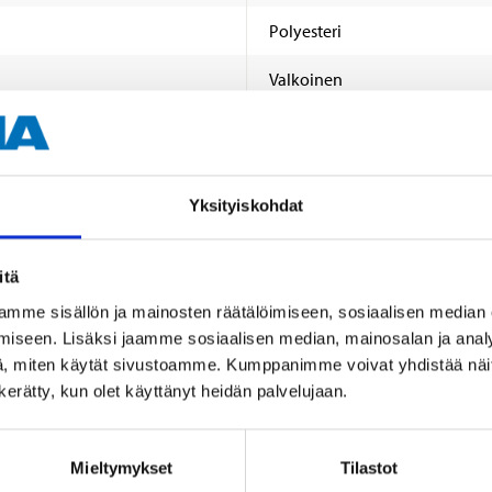
Polyesteri
Valkoinen
Yksityiskohdat
itä
Muut asiakkaat ostivat myös
mme sisällön ja mainosten räätälöimiseen, sosiaalisen median
iseen. Lisäksi jaamme sosiaalisen median, mainosalan ja analy
, miten käytät sivustoamme. Kumppanimme voivat yhdistää näitä t
n kerätty, kun olet käyttänyt heidän palvelujaan.
Mieltymykset
Tilastot