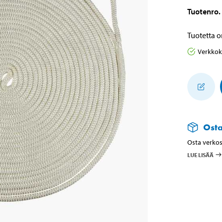
Tuotenro
.
Tuotetta o
Verkko
Ost
Osta verkos
LUE LISÄÄ