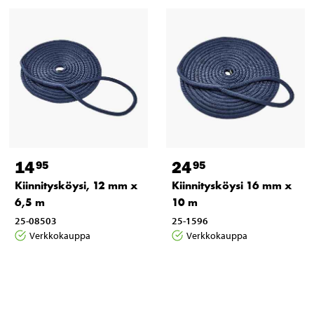
14
24
95
95
Kiinnitysköysi, 12 mm x
Kiinnitysköysi 16 mm x
6,5 m
10 m
25-08503
25-1596
Verkkokauppa
Verkkokauppa