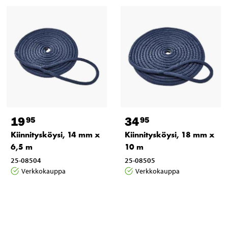
19
34
95
95
Kiinnitysköysi, 14 mm x
Kiinnitysköysi, 18 mm x
6,5 m
10 m
25-08504
25-08505
Verkkokauppa
Verkkokauppa