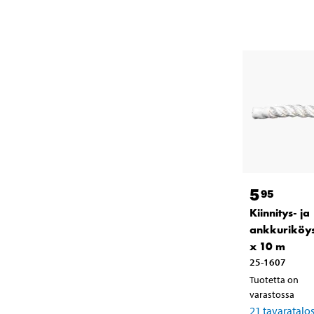
5
95
Kiinnitys- ja
ankkuriköys
x 10 m
25-1607
Tuotetta on
varastossa
21
tavaratalo