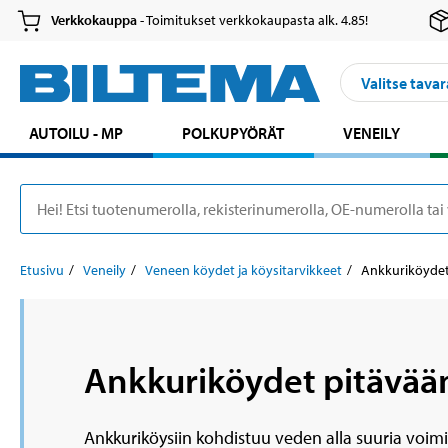
Verkkokauppa
- Toimitukset verkkokaupasta alk. 4.85!
Valitse tavar
AUTOILU - MP
POLKUPYÖRÄT
VENEILY
Etusivu
Veneily
Veneen köydet ja köysitarvikkeet
Ankkuriköyde
Ankkuriköydet pitävään
Ankkuriköysiin kohdistuu veden alla suuria voimi