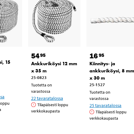
54
16
95
95
i, 15
Ankkuriköysi 12 mm
Kiinnitys- ja
x 35 m
ankkuriköysi, 8 m
25-0823
x 30 m
25-1527
Tuotetta on
varastossa
Tuotetta on
ssa
22
tavaratalossa
varastossa
 loppu
Tilapäisesti loppu
25
tavaratalossa
a
verkkokaupasta
Tilapäisesti loppu
verkkokaupasta