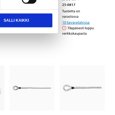
25-0817
Tuotetta on
varastossa
Tuotetta on
7
tavaratalossa
varastossa
SALLI KAIKKI
Tilapäisesti loppu
10
tavaratalossa
verkkokaupasta
Tilapäisesti loppu
verkkokaupasta