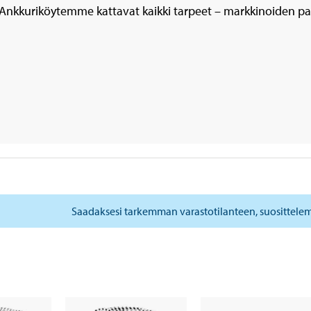
Ankkuriköytemme kattavat kaikki tarpeet – markkinoiden p
Saadaksesi tarkemman varastotilanteen, suosittele