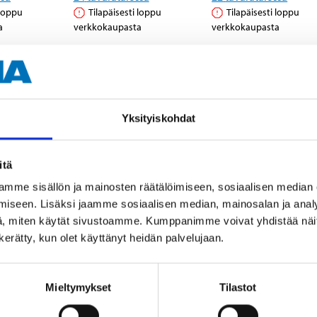
 loppu
Tilapäisesti loppu
Tilapäisesti loppu
a
verkkokaupasta
verkkokaupasta
Yksityiskohdat
itä
mme sisällön ja mainosten räätälöimiseen, sosiaalisen median
iseen. Lisäksi jaamme sosiaalisen median, mainosalan ja analy
, miten käytät sivustoamme. Kumppanimme voivat yhdistää näitä t
n kerätty, kun olet käyttänyt heidän palvelujaan.
36
84
95
95
a 25
Ankkuriköysi, 12
Kiinnitys- ja
Mieltymykset
Tilastot
mm x 35 m
ankkuriköysi, 15
25-1589
mm x 50 m