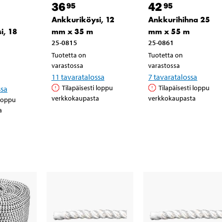
36
42
95
95
Ankkuriköysi, 12
Ankkurihihna 25
i, 18
mm x 35 m
mm x 55 m
25-0815
25-0861
Tuotetta on
Tuotetta on
varastossa
varastossa
11
tavaratalossa
7
tavaratalossa
Tilapäisesti loppu
Tilapäisesti loppu
ssa
verkkokaupasta
verkkokaupasta
 loppu
a