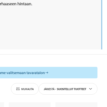
arhaaseen hintaan.
mme valitsemaan tavaratalon
MUKAUTA
JÄRJESTÄ
-
SUOSITELLUT TUOTTEET