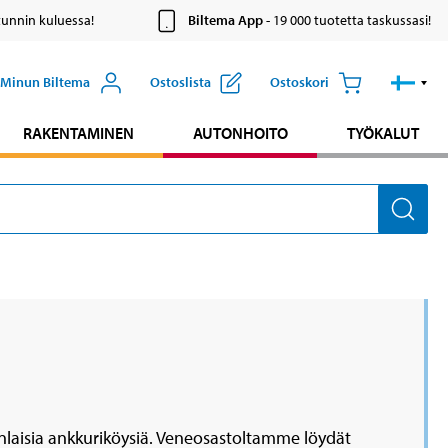
tunnin kuluessa!
Biltema App
- 19 000 tuotetta taskussasi!
Minun Biltema
Ostoslista
Ostoskori
RAKENTAMINEN
AUTONHOITO
TYÖKALUT
enlaisia ankkuriköysiä. Veneosastoltamme löydät