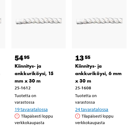
54
13
95
55
Kiinnitys- ja
Kiinnitys- ja
m
ankkuriköysi, 15
ankkuriköysi, 6 mm
mm x 30 m
x 30 m
25-1612
25-1608
Tuotetta on
Tuotetta on
varastossa
varastossa
19
tavaratalossa
24
tavaratalossa
Tilapäisesti loppu
Tilapäisesti loppu
verkkokaupasta
verkkokaupasta