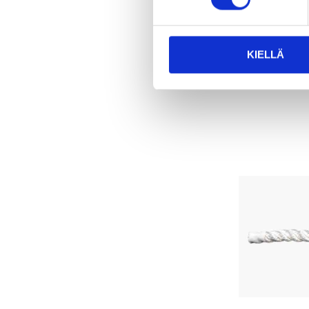
Tuotetta on
varastossa
24
tavaratalo
KIELLÄ
Tilapäisesti
verkkokaupast