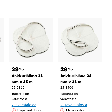
29
29
95
95
Ankkurihihna 25
Ankkurihihna 25
m
mm x 35 m
mm x 35 m
25-0860
25-1406
Tuotetta on
Tuotetta on
varastossa
varastossa
7
tavaratalossa
24
tavaratalossa
Tilapäisesti loppu
Tilapäisesti loppu