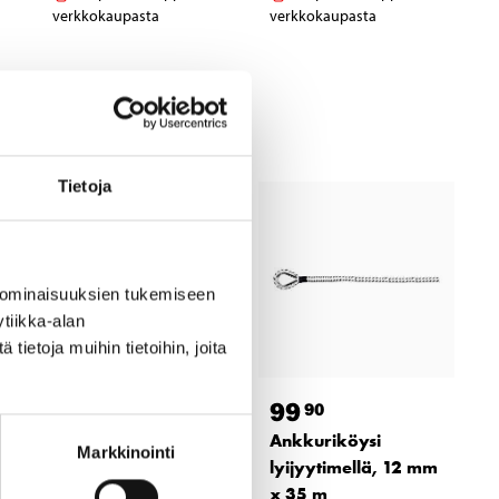
verkkokaupasta
verkkokaupasta
Tietoja
 ominaisuuksien tukemiseen
tiikka-alan
ietoja muihin tietoihin, joita
54
99
95
90
Ankkuriköysi 12 mm
Ankkuriköysi
Markkinointi
x 35 m
lyijyytimellä, 12 mm
25-0820
x 35 m