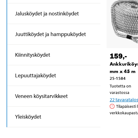
Jalusköydet ja nostinköydet
Juuttiköydet ja hamppuköydet
159
,-
Kiinnitysköydet
Ankkuriköys
mm x 45 m
Lepuuttajaköydet
25-1584
Tuotetta on
varastossa
Veneen köysitarvikkeet
22
tavaratalo
Tilapäisesti
verkkokaupast
Yleisköydet