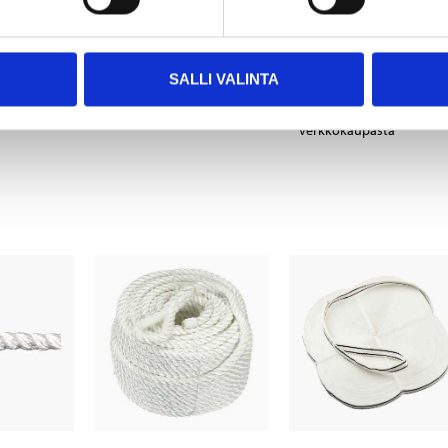
25-1529
Tuotetta on
varastossa
Tuotetta on
ssa
24
tavaratalossa
varastossa
SALLI VALINTA
 loppu
Tilapäisesti loppu
20
tavaratalossa
a
verkkokaupasta
Tilapäisesti loppu
verkkokaupasta