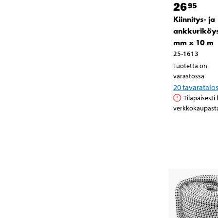
26
95
Kiinnitys- ja
ankkuriköys
mm x 10 m
25-1613
Tuotetta on
varastossa
20
tavaratalo
Tilapäisesti
verkkokaupast