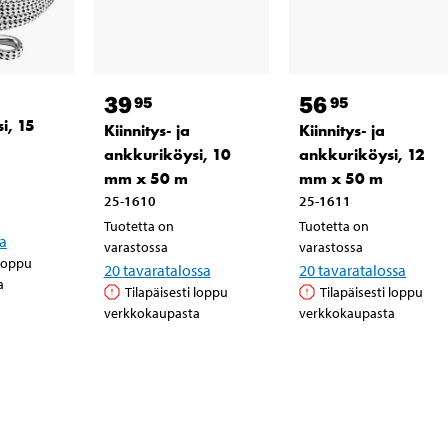
39
56
95
95
i, 15
Kiinnitys- ja
Kiinnitys- ja
ankkuriköysi, 10
ankkuriköysi, 12
mm x 50 m
mm x 50 m
25-1610
25-1611
Tuotetta on
Tuotetta on
sa
varastossa
varastossa
 loppu
20
tavaratalossa
20
tavaratalossa
a
Tilapäisesti loppu
Tilapäisesti loppu
verkkokaupasta
verkkokaupasta