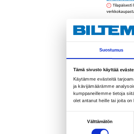
Tilapäisesti
verkkokaupast
Suostumus
Tämä sivusto käyttää eväste
Käytämme evästeitä tarjoama
ja kävijämäärämme analysoim
kumppaneillemme tietoja siitä
olet antanut heille tai joita o
42
95
Suostumuksen
Ankkurihihn
Välttämätön
valinta
mm x 55 m
25-1407