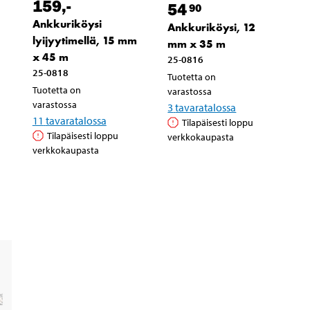
159
,-
54
90
Ankkuriköysi
Ankkuriköysi, 12
lyijyytimellä, 15 mm
mm x 35 m
x 45 m
25-0816
25-0818
Tuotetta on
Tuotetta on
varastossa
varastossa
3
tavaratalossa
11
tavaratalossa
Tilapäisesti loppu
Tilapäisesti loppu
verkkokaupasta
verkkokaupasta