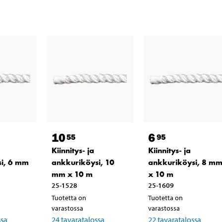
10
6
55
95
Kiinnitys- ja
Kiinnitys- ja
i, 6 mm
ankkuriköysi, 10
ankkuriköysi, 8 m
mm x 10 m
x 10 m
25-1528
25-1609
Tuotetta on
Tuotetta on
varastossa
varastossa
ssa
24
tavaratalossa
22
tavaratalossa