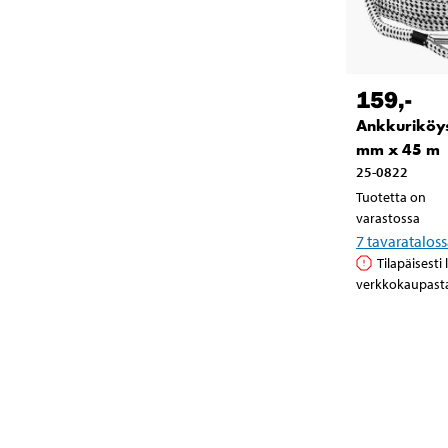
159
,-
Ankkuriköys
mm x 45 m
25-0822
Tuotetta on
varastossa
7
tavaratalos
Tilapäisesti
verkkokaupast