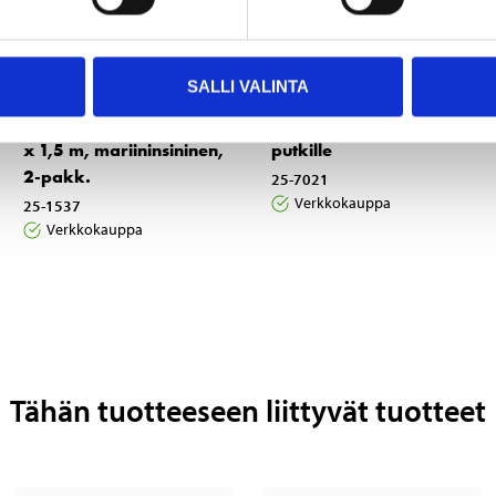
SALLI VALINTA
6
9
55
55
Lepuuttajaköysi, 6 mm
Lepuuttajanpidin
x 1,5 m, mariininsininen,
putkille
2-pakk.
25-7021
Verkkokauppa
25-1537
Verkkokauppa
Tähän tuotteeseen liittyvät tuotteet