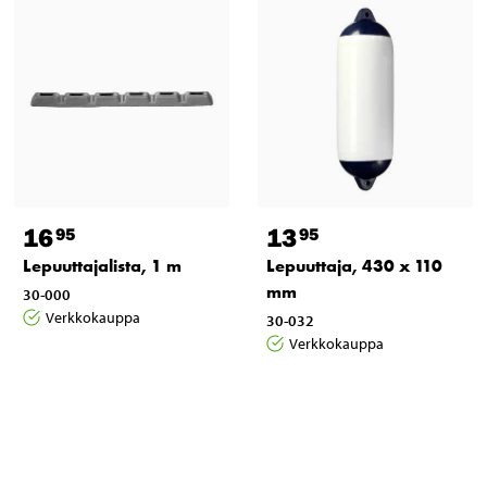
16
13
95
95
Lepuuttajalista, 1 m
Lepuuttaja, 430 x 110
mm
30-000
Verkkokauppa
30-032
Verkkokauppa