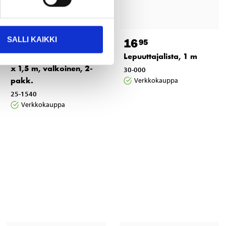
SALLI KAIKKI
5
16
95
95
Lepuuttajaköysi, 8 mm
Lepuuttajalista, 1 m
x 1,5 m, valkoinen, 2-
30-000
pakk.
Verkkokauppa
25-1540
Verkkokauppa