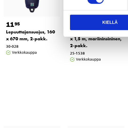
KIELLÄ
11
6
95
95
Lepuuttajansuojus, 160
Lepuuttajaköysi, 8 mm
x 670 mm, 2-pakk.
x 1,5 m, mariininsininen,
2-pakk.
30-028
Verkkokauppa
25-1538
Verkkokauppa