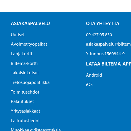
ASIAKASPALVELU
OTA YHTEYTTÄ
Uutiset
09 427 05 830
Avoimet työpaikat
asiakaspalvelu@biltema
Lahjakortti
Y-tunnus:1560844-9
Biltema-kortti
LATAA BILTEMA-AP
Takaisinkutsut
Android
Tietosuojapolitiikka
iOS
Toimitusehdot
Palautukset
Yritysasiakkaat
Laskutustiedot
Muokkaa evästeasetuksia