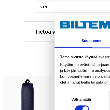
Väri
Tietoa valmistajasta
Suostumus
Tämä sivusto käyttää eväste
Käytämme evästeitä tarjoama
ja kävijämäärämme analysoim
kumppaneillemme tietoja siitä
olet antanut heille tai joita o
Suostumuksen
Välttämätön
valinta