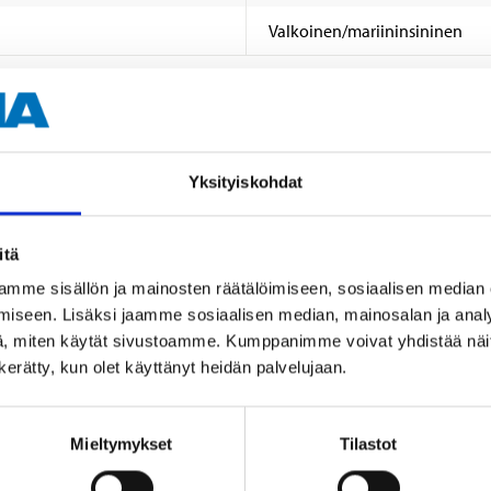
Valkoinen/mariininsininen
Yksityiskohdat
Muut asiakkaat ostivat myös
itä
mme sisällön ja mainosten räätälöimiseen, sosiaalisen median
iseen. Lisäksi jaamme sosiaalisen median, mainosalan ja analy
, miten käytät sivustoamme. Kumppanimme voivat yhdistää näitä t
n kerätty, kun olet käyttänyt heidän palvelujaan.
Mieltymykset
Tilastot