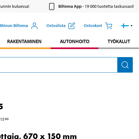
tunnin kuluessa!
Biltema App
- 19 000 tuotetta taskussasi!
Minun Biltema
Ostoslista
Ostoskori
RAKENTAMINEN
AUTONHOITO
TYÖKALUT
5
15
90
ttaja, 670 x 150 mm