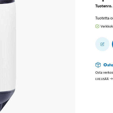
Tuotenro
.
Tuotetta o
Verkko
Ost
Osta verkos
LUE LISÄÄ