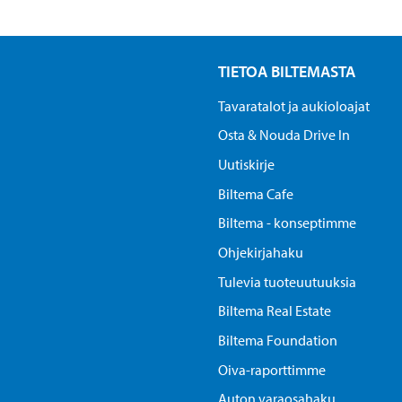
TIETOA BILTEMASTA
Tavaratalot ja aukioloajat
Osta & Nouda Drive In
Uutiskirje
Biltema Cafe
Biltema - konseptimme
Ohjekirjahaku
Tulevia tuoteuutuuksia
Biltema Real Estate
Biltema Foundation
Oiva-raporttimme
Auton varaosahaku