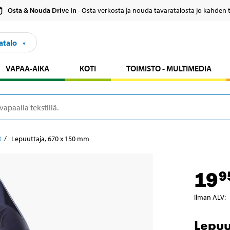
Osta & Nouda Drive In
- Osta verkosta ja nouda tavaratalosta jo kahden 
atalo
VAPAA-AIKA
KOTI
TOIMISTO - MULTIMEDIA
t
Lepuuttaja, 670 x 150 mm
19
9
Ilman ALV
:
Lepuu