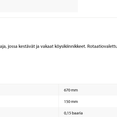
aja, jossa kestävät ja vakaat köysikiinnikkeet. Rotaatiovale
670 mm
150 mm
0,15 baaria