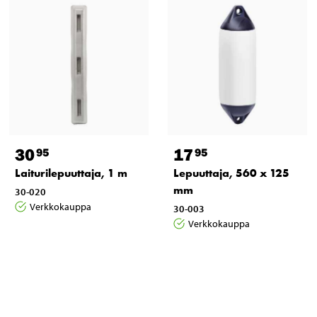
30
17
95
95
Laiturilepuuttaja, 1 m
Lepuuttaja, 560 x 125
mm
30-020
Verkkokauppa
30-003
Verkkokauppa