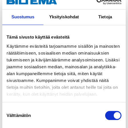
9
6
Venerasva, 420 ml
Venerasva, 200 ml
30-544
30-543
Suostumus
Yksityiskohdat
Tietoja
Tuotetta on varastossa
Tuotetta on varastossa
25
tavaratalossa
25
tavaratalossa
Tilapäisesti loppu
Tilapäisesti loppu
Tämä sivusto käyttää evästeitä
verkkokaupasta
verkkokaupasta
Käytämme evästeitä tarjoamamme sisällön ja mainosten
räätälöimiseen, sosiaalisen median ominaisuuksien
tukemiseen ja kävijämäärämme analysoimiseen. Lisäksi
jaamme sosiaalisen median, mainosalan ja analytiikka-
alan kumppaneillemme tietoja siitä, miten käytät
sivustoamme. Kumppanimme voivat yhdistää näitä
tietoja muihin tietoihin, joita olet antanut heille tai joita on
kerätty, kun olet käyttänyt heidän palvelujaan.
Suostumuksen
Välttämätön
valinta