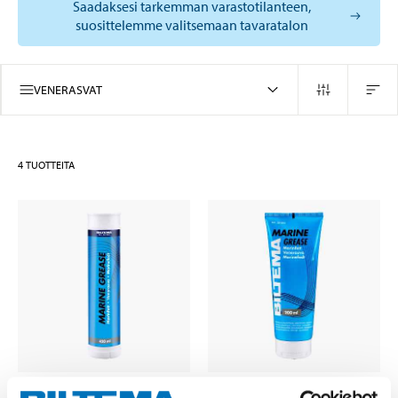
Saadaksesi tarkemman varastotilanteen,
suosittelemme valitsemaan tavaratalon
VENERASVAT
4
TUOTTEITA
55
95