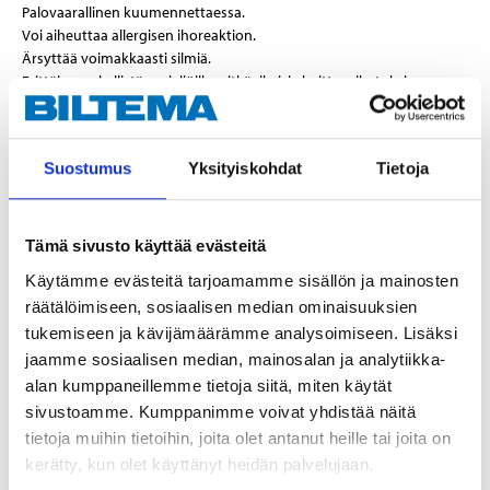
Palovaarallinen kuumennettaessa.
Voi aiheuttaa allergisen ihoreaktion.
Ärsyttää voimakkaasti silmiä.
Erittäin myrkyllistä vesieliöille, pitkäaikaisia haittavaikutuksia.
Näytä varoitusmerkit
Tekniset tiedot
Suostumus
Yksityiskohdat
Tietoja
Paino
100 g
Tämä sivusto käyttää evästeitä
Väri
Harmaa/804
Käytämme evästeitä tarjoamamme sisällön ja mainosten
Sekoitussuhde
100:2
räätälöimiseen, sosiaalisen median ominaisuuksien
tukemiseen ja kävijämäärämme analysoimiseen. Lisäksi
Käyttöaika
7 min
jaamme sosiaalisen median, mainosalan ja analytiikka-
Kovettumisaika
4 tuntia (20 °C)
alan kumppaneillemme tietoja siitä, miten käytät
sivustoamme. Kumppanimme voivat yhdistää näitä
Käyttölämpötila
18–25 °C
tietoja muihin tietoihin, joita olet antanut heille tai joita on
kerätty, kun olet käyttänyt heidän palvelujaan.