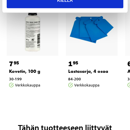
KIELLÄ
7
1
95
95
Kovetin, 100 g
Lastasarja, 4 osaa
A
30-199
84-200
3
Verkkokauppa
Verkkokauppa
Tähän tuotteeseen liittyvät