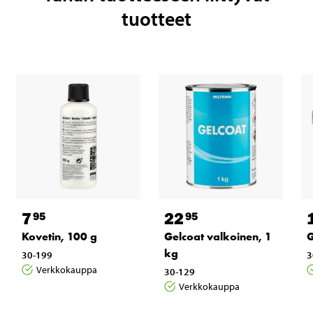
tuotteet
7
22
95
95
Kovetin, 100 g
Gelcoat valkoinen, 1
G
kg
30-199
3
Verkkokauppa
30-129
Verkkokauppa