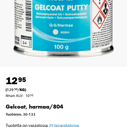
12
95
(
129
/
KG
)
50
Ilman ALV
:
10
32
Gelcoat, harmaa/804
Tuotenro
.
30-133
Tuotetta on varastossa
25
tavaratalossa