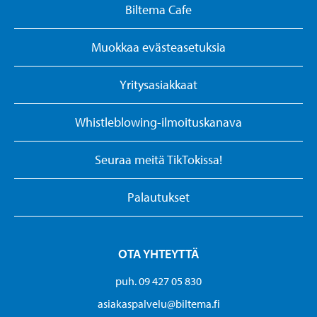
Biltema Cafe
Muokkaa evästeasetuksia
Yritysasiakkaat
Whistleblowing-ilmoituskanava
Seuraa meitä TikTokissa!
Palautukset
OTA YHTEYTTÄ
puh. 09 427 05 830
asiakaspalvelu@biltema.fi