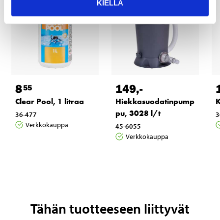
KIELLÄ
8
149
,-
55
Clear Pool, 1 litraa
Hiekkasuodatinpump
K
pu, 3028 l/t
36-477
3
Verkkokauppa
45-6055
Verkkokauppa
Tähän tuotteeseen liittyvät