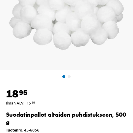
18
95
Ilman ALV
:
15
10
Suodatinpallot altaiden puhdistukseen, 500
g
Tuotenro
.
45-6056