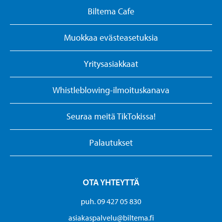
Biltema Cafe
Muokkaa evästeasetuksia
Yritysasiakkaat
Whistleblowing-ilmoituskanava
Seuraa meitä TikTokissa!
Palautukset
OTA YHTEYTTÄ
puh. 09 427 05 830
asiakaspalvelu@biltema.fi