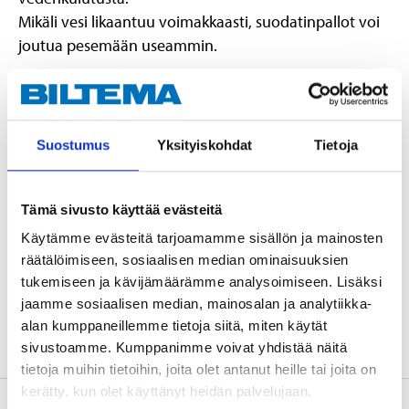
Mikäli vesi likaantuu voimakkaasti, suodatinpallot voi
joutua pesemään useammin.
Sopii hiekkasuodatinpumppuun
45-60
55.
Suostumus
Yksityiskohdat
Tietoja
Tekniset tiedot
Tämä sivusto käyttää evästeitä
Halkaisija
5 cm
Käytämme evästeitä tarjoamamme sisällön ja mainosten
Paino
500 g
räätälöimiseen, sosiaalisen median ominaisuuksien
Materiaali
100 % PET
tukemiseen ja kävijämäärämme analysoimiseen. Lisäksi
jaamme sosiaalisen median, mainosalan ja analytiikka-
Muuta
Helppo pestä käsin
alan kumppaneillemme tietoja siitä, miten käytät
sivustoamme. Kumppanimme voivat yhdistää näitä
tietoja muihin tietoihin, joita olet antanut heille tai joita on
kerätty, kun olet käyttänyt heidän palvelujaan.