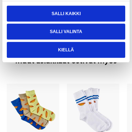
SALLI KAIKKI
Osta & Nouda
Osta verkosta ja nouda tavaratalosta jo 2 tunnin kuluttua!
SALLI VALINTA
LUE LISÄÄ
KIELLÄ
Muut asiakkaat ostivat myös