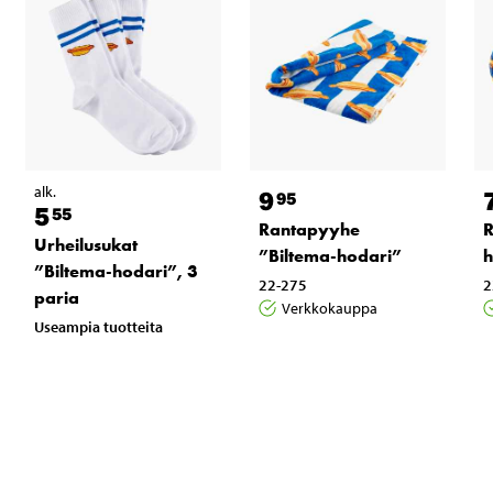
alk.
9
95
5
55
Rantapyyhe
R
Urheilusukat
”Biltema-hodari”
h
”Biltema-hodari”, 3
22-275
2
paria
Verkkokauppa
Useampia tuotteita