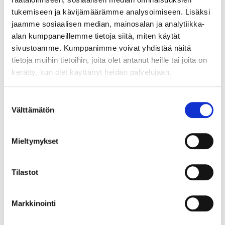
tukemiseen ja kävijämäärämme analysoimiseen. Lisäksi
4
95
jaamme sosiaalisen median, mainosalan ja analytiikka-
alan kumppaneillemme tietoja siitä, miten käytät
sivustoamme. Kumppanimme voivat yhdistää näitä
tietoja muihin tietoihin, joita olet antanut heille tai joita on
Sukat ”Biltema-hodari”, 3 paria,
kerätty, kun olet käyttänyt heidän palvelujaan.
koko 43–45
21-0130
Suostumuksen
Koko
:
43–45
Välttämätön
valinta
Lukum
:
3
kpl
Tuotetta on varastossa
3
tavaratalossa
Mieltymykset
Tilapäisesti loppu verkkokaupasta
Tilastot
4
95
Markkinointi