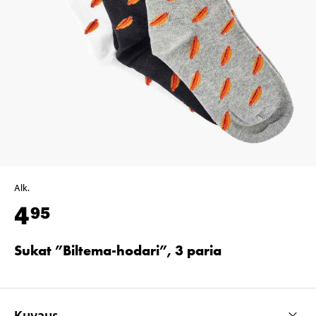
Alk.
4
95
Sukat ”Biltema-hodari”, 3 paria
Kuvaus