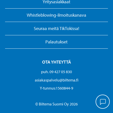
Yritysasiakkaat
Whistleblowing-ilmoituskanava
Seuraa meitä TikTokissa!
Palautukset
OTA YHTEYTTÄ
puh. 09 427 05 830
asiakaspalvelu@biltema.fi
Y-tunnus:1560844-9
© Biltema Suomi Oy 2026