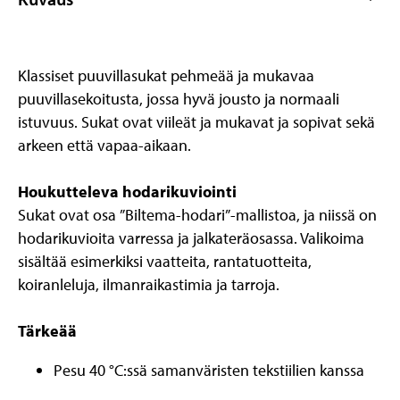
Klassiset puuvillasukat pehmeää ja mukavaa
puuvillasekoitusta, jossa hyvä jousto ja normaali
istuvuus. Sukat ovat viileät ja mukavat ja sopivat sekä
arkeen että vapaa-aikaan.
Houkutteleva hodarikuviointi
Sukat ovat osa ”Biltema-hodari”-mallistoa, ja niissä on
hodarikuvioita varressa ja jalkateräosassa. Valikoima
sisältää esimerkiksi vaatteita, rantatuotteita,
koiranleluja, ilmanraikastimia ja tarroja.
Tärkeää
Pesu 40 °C:ssä samanväristen tekstiilien kanssa