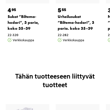
4
5
95
55
Sukat ”Biltema-
Urheilusukat
N
hodari”, 3 paria,
”Biltema-hodari”, 3
”
koko 35–39
paria. koko 35–39
p
22-320
22-282
2
Verkkokauppa
Verkkokauppa
Tähän tuotteeseen liittyvät
tuotteet