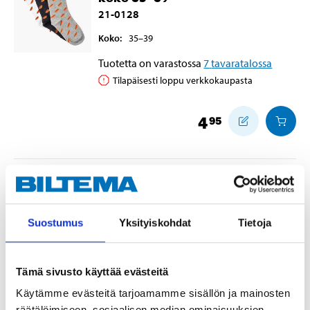
21-0128
Koko
:
35–39
Tuotetta on varastossa
7
tavaratalossa
Tilapäisesti loppu verkkokaupasta
4
95
Sukat ”Biltema-hodari”, 3 paria,
koko 40–42
21-0129
Suostumus
Yksityiskohdat
Tietoja
Koko
:
40–42
Lukum
:
3
kpl
Tämä sivusto käyttää evästeitä
Tuotetta on varastossa
6
tavaratalossa
Käytämme evästeitä tarjoamamme sisällön ja mainosten
Tilapäisesti loppu verkkokaupasta
räätälöimiseen, sosiaalisen median ominaisuuksien