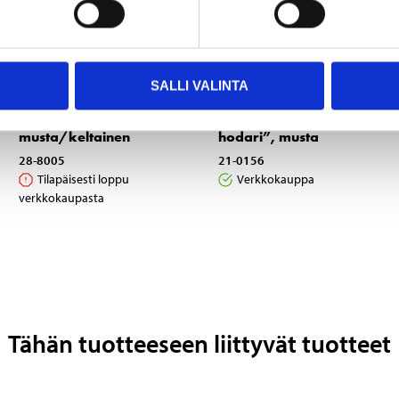
SALLI VALINTA
4
4
95
95
Aurinkolasit, urheilu,
Aurinkolasit ”Biltema-
musta/keltainen
hodari”, musta
28-8005
21-0156
Tilapäisesti loppu
Verkkokauppa
verkkokaupasta
Tähän tuotteeseen liittyvät tuotteet