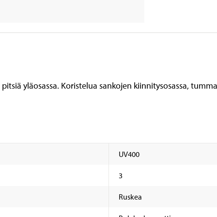
a pitsiä yläosassa. Koristelua sankojen kiinnitysosassa, tumma 
UV400
3
Ruskea