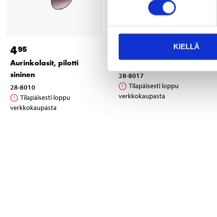
KIELLÄ
4
4
95
95
Aurinkolasit, pilotti
Aurinkolasit, musta
sininen
28-8017
Tilapäisesti loppu
28-8010
verkkokaupasta
Tilapäisesti loppu
verkkokaupasta