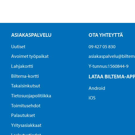
ASIAKASPALVELU
OTA YHTEYTTÄ
Uutiset
09 427 05 830
Avoimet työpaikat
asiakaspalvelu@biltema
Lahjakortti
Y-tunnus:1560844-9
Biltema-kortti
LATAA BILTEMA-AP
Takaisinkutsut
Android
Tietosuojapolitiikka
iOS
Toimitusehdot
Palautukset
Yritysasiakkaat
Laskutustiedot