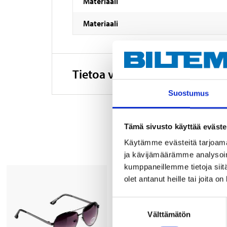
Materiaali
Materiaali
Tietoa valmistajasta
Suostumus
Tämä sivusto käyttää eväste
Käytämme evästeitä tarjoama
ja kävijämäärämme analysoim
kumppaneillemme tietoja siitä
olet antanut heille tai joita o
Suostumuksen
Välttämätön
valinta