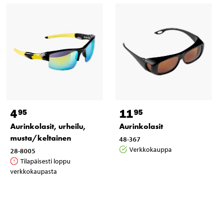
4
11
95
95
Aurinkolasit, urheilu,
Aurinkolasit
musta/keltainen
48-367
Verkkokauppa
28-8005
Tilapäisesti loppu
verkkokaupasta