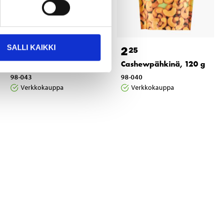
SALLI KAIKKI
1
2
45
25
Pähkinäseos, 120 g
Cashewpähkinä, 120 g
98-043
98-040
Verkkokauppa
Verkkokauppa