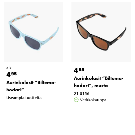
alk.
4
95
4
95
Aurinkolasit ”Biltema-
Aurinkolasit ”Biltema-
hodari”, musta
hodari”
21-0156
Useampia tuotteita
Verkkokauppa