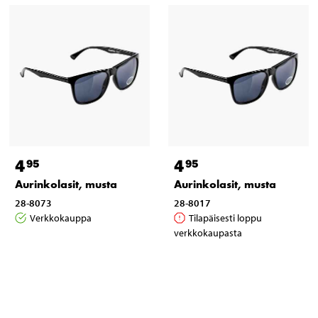
4
4
95
95
Aurinkolasit, musta
Aurinkolasit, musta
28-8073
28-8017
Verkkokauppa
Tilapäisesti loppu
verkkokaupasta