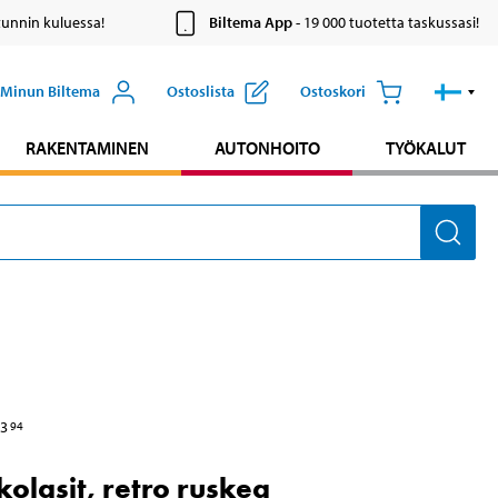
tunnin kuluessa!
Biltema App
- 19 000 tuotetta taskussasi!
Minun Biltema
Ostoslista
Ostoskori
RAKENTAMINEN
AUTONHOITO
TYÖKALUT
3
94
kolasit, retro ruskea