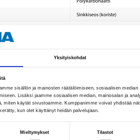
Polykarbonaatti
Sinkkiseos (koriste)
Yksityiskohdat
Muut asiakkaat ostivat myös
itä
mme sisällön ja mainosten räätälöimiseen, sosiaalisen median
iseen. Lisäksi jaamme sosiaalisen median, mainosalan ja analy
, miten käytät sivustoamme. Kumppanimme voivat yhdistää näitä t
n kerätty, kun olet käyttänyt heidän palvelujaan.
Mieltymykset
Tilastot