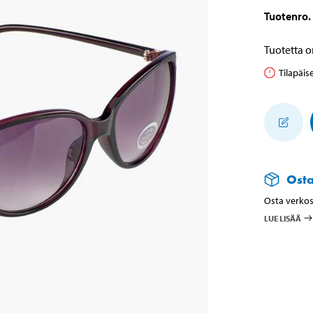
Tuotenro
.
Tuotetta o
Tilapäis
Ost
Osta verkos
LUE LISÄÄ