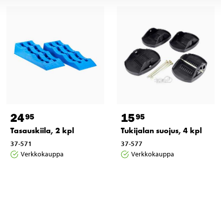
24
15
95
95
Tasauskiila, 2 kpl
Tukijalan suojus, 4 kpl
37-571
37-577
Verkkokauppa
Verkkokauppa