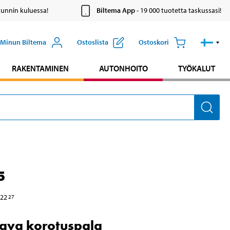
tunnin kuluessa!
Biltema App
- 19 000 tuotetta taskussasi!
Minun Biltema
Ostoslista
Ostoskori
RAKENTAMINEN
AUTONHOITO
TYÖKALUT
5
22
27
ava korotuspala