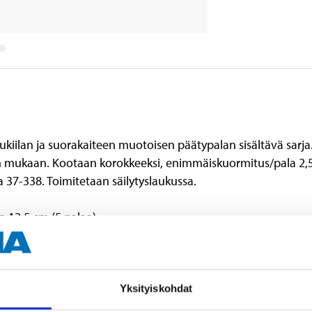
ukiilan ja suorakaiteen muotoisen päätypalan sisältävä sarj
ukaan. Kootaan korokkeeksi, enimmäiskuormitus/pala 2,5 ton
a 37-338. Toimitetaan säilytyslaukussa.
12,5 cm (5 palaa).
Yksityiskohdat