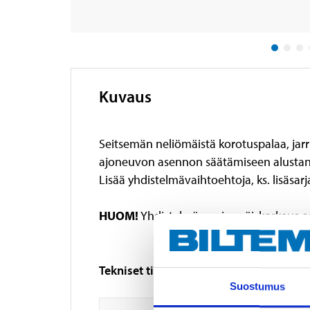
Kuvaus
Seitsemän neliömäistä korotuspalaa, jarr
ajoneuvon asennon säätämiseen alustan m
Lisää yhdistelmävaihtoehtoja, ks. lisäsarj
HUOM!
Yhdistelmän enimmäiskorkeus on 
Tekniset tiedot
Suostumus