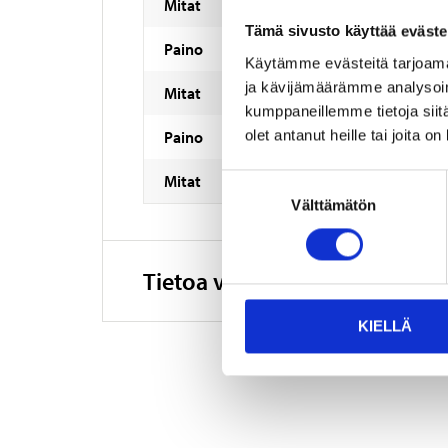
Mitat
Tämä sivusto käyttää eväste
Paino
Käytämme evästeitä tarjoama
ja kävijämäärämme analysoim
Mitat
kumppaneillemme tietoja siitä
olet antanut heille tai joita o
Paino
Mitat
Suostumuksen
Välttämätön
valinta
Tietoa valmistajasta
KIELLÄ