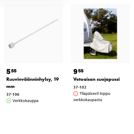
5
9
55
55
Ruuvinväänninhylsy, 19
Vetoaisan suojapussi
mm
37-102
Tilapäisesti loppu
37-106
verkkokaupasta
Verkkokauppa