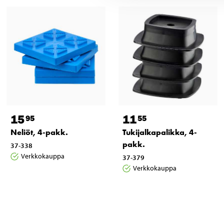
15
11
95
55
Neliöt, 4-pakk.
Tukijalkapalikka, 4-
pakk.
37-338
Verkkokauppa
37-379
Verkkokauppa