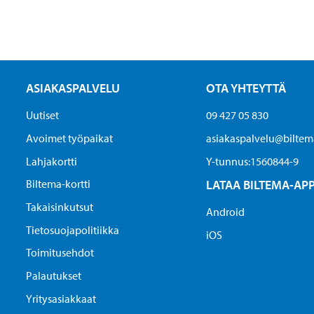
ASIAKASPALVELU
OTA YHTEYTTÄ
Uutiset
09 427 05 830
Avoimet työpaikat
asiakaspalvelu@biltema
Lahjakortti
Y-tunnus:1560844-9
Biltema-kortti
LATAA BILTEMA-AP
Takaisinkutsut
Android
Tietosuojapolitiikka
iOS
Toimitusehdot
Palautukset
Yritysasiakkaat