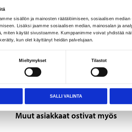
21 x 21 x 2,5 cm (neliö)
itä
0,3 kg (neliö)
mme sisällön ja mainosten räätälöimiseen, sosiaalisen median
iseen. Lisäksi jaamme sosiaalisen median, mainosalan ja analy
21 x 10,5 x 2,5 cm (suorakaide)
, miten käytät sivustoamme. Kumppanimme voivat yhdistää näitä t
n kerätty, kun olet käyttänyt heidän palvelujaan.
0,15 kg (suorakaide)
21 x 21 x 12 cm (jarrukiila)
Mieltymykset
Tilastot
SALLI VALINTA
Muut asiakkaat ostivat myös