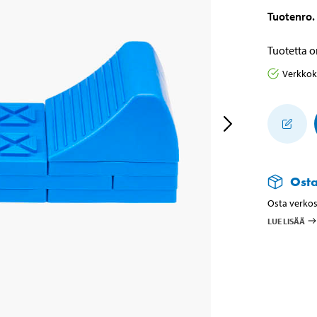
Tuotenro
.
Tuotetta o
Verkko
Ost
Osta verkos
LUE LISÄÄ