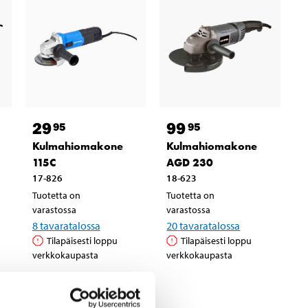
29
99
95
95
Kulmahiomakone
Kulmahiomakone
115C
AGD 230
17-826
18-623
Tuotetta on
Tuotetta on
varastossa
varastossa
8
tavaratalossa
20
tavaratalossa
Tilapäisesti loppu
Tilapäisesti loppu
verkkokaupasta
verkkokaupasta