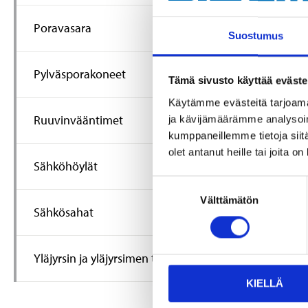
Poravasara
Suostumus
Pylväsporakoneet
Tämä sivusto käyttää eväste
Käytämme evästeitä tarjoama
Ruuvinvääntimet
ja kävijämäärämme analysoim
kumppaneillemme tietoja siitä
olet antanut heille tai joita o
Sähköhöylät
44
95
Suostumuksen
Kulmahiom
Välttämätön
valinta
LAG 18 V
Sähkösahat
18-746
Tuotetta on
varastossa
Yläjyrsin ja yläjyrsimen terät
24
tavaratalo
KIELLÄ
Tilapäisesti
verkkokaupast