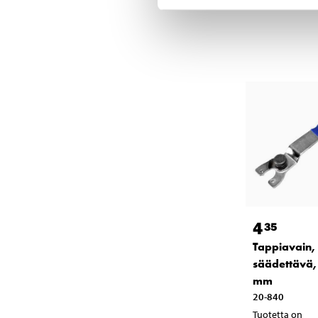
4
35
Tappiavain,
säädettävä,
mm
20-840
Tuotetta on