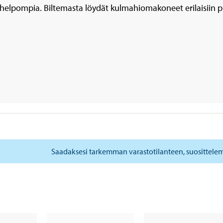
helpompia. Biltemasta löydät kulmahiomakoneet erilaisiin pr
Saadaksesi tarkemman varastotilanteen, suosittele