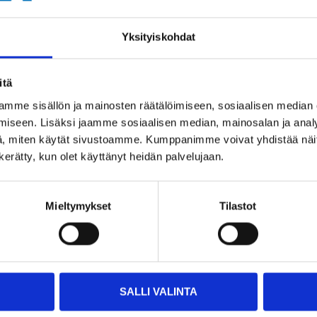
Yksityiskohdat
itä
mme sisällön ja mainosten räätälöimiseen, sosiaalisen median
iseen. Lisäksi jaamme sosiaalisen median, mainosalan ja analy
, miten käytät sivustoamme. Kumppanimme voivat yhdistää näitä t
n kerätty, kun olet käyttänyt heidän palvelujaan.
69
64
95
95
akone
Kulmahiomakone
Kulmahiomakone
Mieltymykset
Tilastot
AGD 125
180C
18-622
17-828
Tuotetta on
Tuotetta on
varastossa
varastossa
ssa
21
tavaratalossa
16
tavaratalossa
SALLI VALINTA
 loppu
Tilapäisesti loppu
Tilapäisesti loppu
a
verkkokaupasta
verkkokaupasta