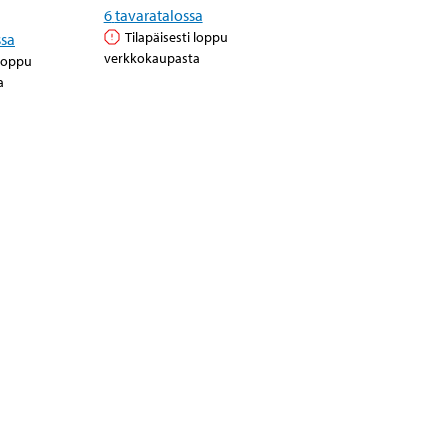
6
tavaratalossa
Tilapäisesti loppu
ssa
verkkokaupasta
 loppu
a