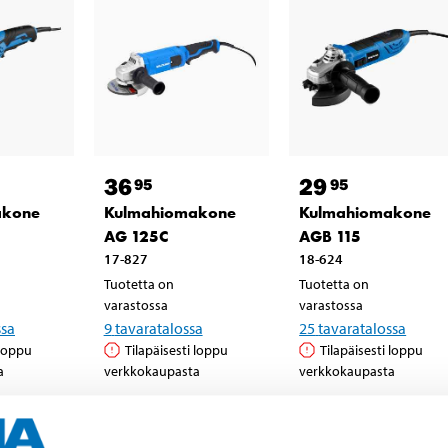
36
29
95
95
akone
Kulmahiomakone
Kulmahiomakone
AG 125C
AGB 115
17-827
18-624
Tuotetta on
Tuotetta on
varastossa
varastossa
ssa
9
tavaratalossa
25
tavaratalossa
 loppu
Tilapäisesti loppu
Tilapäisesti loppu
a
verkkokaupasta
verkkokaupasta