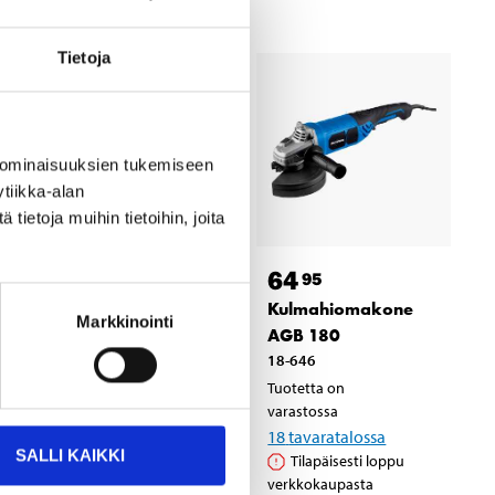
Tietoja
 ominaisuuksien tukemiseen
tiikka-alan
ietoja muihin tietoihin, joita
99
64
95
95
Kulmahiomakone
Kulmahiomakone
Markkinointi
AG 230P2, PRO
AGB 180
17-744
18-646
Tuotetta on
Tuotetta on
varastossa
varastossa
5
tavaratalossa
18
tavaratalossa
SALLI KAIKKI
Tilapäisesti loppu
Tilapäisesti loppu
verkkokaupasta
verkkokaupasta