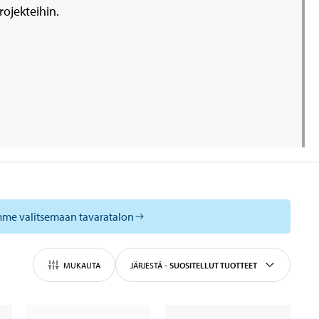
ojekteihin.
mme valitsemaan tavaratalon
MUKAUTA
JÄRJESTÄ
-
SUOSITELLUT TUOTTEET