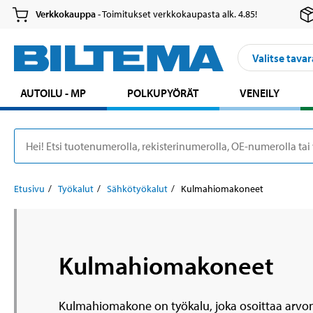
Verkkokauppa
- Toimitukset verkkokaupasta alk. 4.85!
Valitse tavar
AUTOILU - MP
POLKUPYÖRÄT
VENEILY
Etusivu
Työkalut
Sähkötyökalut
Kulmahiomakoneet
Kulmahiomakoneet
Kulmahiomakone on työkalu, joka osoittaa arvonsa