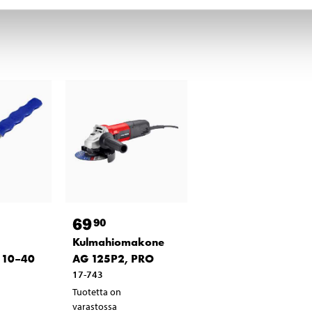
69
90
Kulmahiomakone
 10–40
AG 125P2, PRO
17-743
Tuotetta on
varastossa