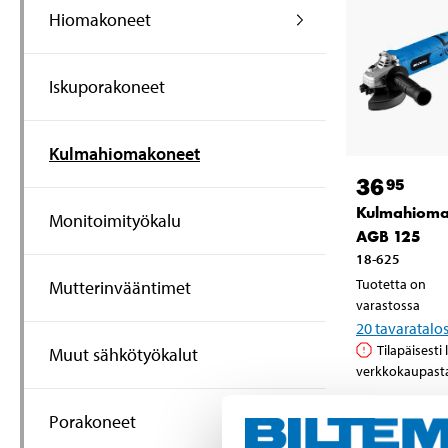
Hiomakoneet
Iskuporakoneet
Kulmahiomakoneet
36
95
Kulmahiom
Monitoimityökalu
AGB 125
18-625
Tuotetta on
Mutterinvääntimet
varastossa
20
tavaratalo
Tilapäisesti
Muut sähkötyökalut
verkkokaupast
Porakoneet