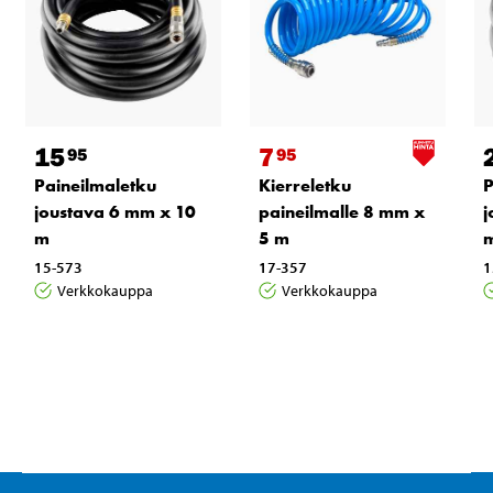
15
7
95
95
Paineilmaletku
Kierreletku
P
joustava 6 mm x 10
paineilmalle 8 mm x
j
m
5 m
15-573
17-357
1
Verkkokauppa
Verkkokauppa