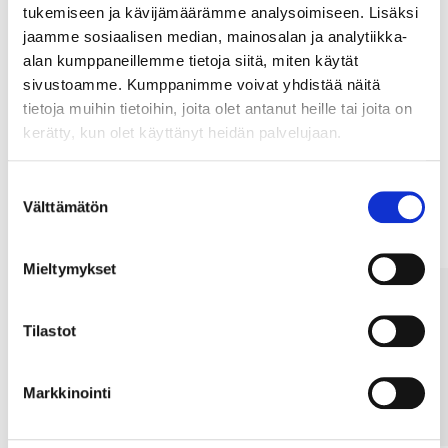
tukemiseen ja kävijämäärämme analysoimiseen. Lisäksi
jaamme sosiaalisen median, mainosalan ja analytiikka-
Osta & Nouda
alan kumppaneillemme tietoja siitä, miten käytät
Osta verkosta ja nouda tavaratalosta jo 2 tunnin kuluttua!
sivustoamme. Kumppanimme voivat yhdistää näitä
LUE LISÄÄ
tietoja muihin tietoihin, joita olet antanut heille tai joita on
kerätty, kun olet käyttänyt heidän palvelujaan.
Muut asiakkaat ostivat myös
Suostumuksen
Välttämätön
valinta
Mieltymykset
Tilastot
Markkinointi