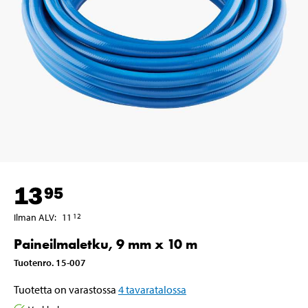
13
95
Ilman ALV
:
11
12
Paineilmaletku, 9 mm x 10 m
Tuotenro
.
15-007
Tuotetta on varastossa
4
tavaratalossa