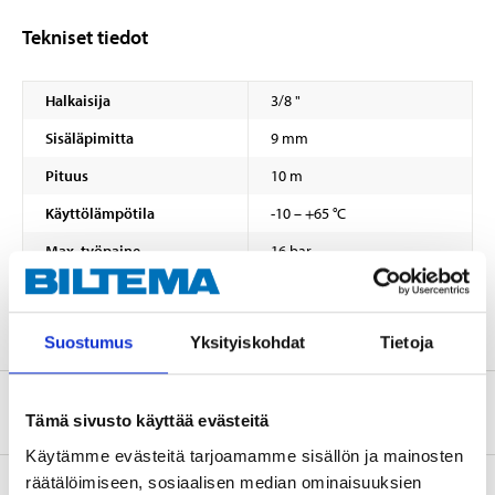
Tekniset tiedot
Halkaisija
3/8 "
Sisäläpimitta
9 mm
Pituus
10 m
Käyttölämpötila
-10 – +65 °C
Max. työpaine
16 bar
Materiaali
PVC
Suostumus
Yksityiskohdat
Tietoja
Tietoa valmistajasta
Tämä sivusto käyttää evästeitä
Käytämme evästeitä tarjoamamme sisällön ja mainosten
räätälöimiseen, sosiaalisen median ominaisuuksien