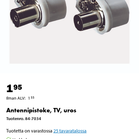
1
95
Ilman ALV
:
1
55
Antennipistoke, TV, uros
Tuotenro
.
84-7034
Tuotetta on varastossa
25
tavaratalossa