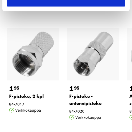
tuotteet
1
1
95
95
F-pistoke, 2 kpl
F-pistoke -
A
antennipistoke
s
84-7017
Verkkokauppa
84-7020
8
Verkkokauppa