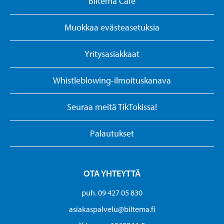
Biltema Cafe
Muokkaa evästeasetuksia
Yritysasiakkaat
Whistleblowing-ilmoituskanava
Seuraa meitä TikTokissa!
Palautukset
OTA YHTEYTTÄ
puh. 09 427 05 830
asiakaspalvelu@biltema.fi