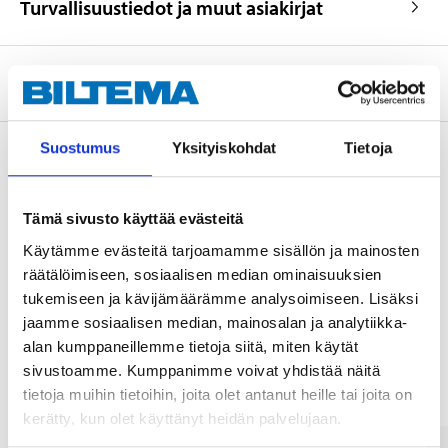
Turvallisuustiedot ja muut asiakirjat
Tietoa valmistajasta
Suostumus
Yksityiskohdat
Tietoja
Osta & Nouda
Tämä sivusto käyttää evästeitä
Osta verkosta ja nouda tavaratalosta jo 2 tunnin kuluttua!
Käytämme evästeitä tarjoamamme sisällön ja mainosten
LUE LISÄÄ
räätälöimiseen, sosiaalisen median ominaisuuksien
tukemiseen ja kävijämäärämme analysoimiseen. Lisäksi
jaamme sosiaalisen median, mainosalan ja analytiikka-
Muut asiakkaat ostivat myös
alan kumppaneillemme tietoja siitä, miten käytät
sivustoamme. Kumppanimme voivat yhdistää näitä
tietoja muihin tietoihin, joita olet antanut heille tai joita on
kerätty, kun olet käyttänyt heidän palvelujaan.