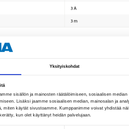
3 A
3 m
Yksityiskohdat
Muut asiakkaat ostivat myös
itä
mme sisällön ja mainosten räätälöimiseen, sosiaalisen median
iseen. Lisäksi jaamme sosiaalisen median, mainosalan ja analy
, miten käytät sivustoamme. Kumppanimme voivat yhdistää näitä t
n kerätty, kun olet käyttänyt heidän palvelujaan.