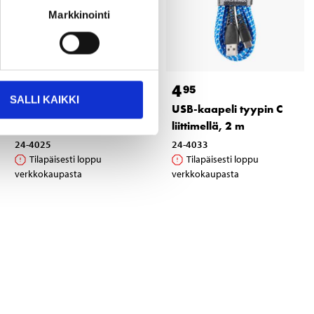
Markkinointi
2
4
95
95
SALLI KAIKKI
USB-kaapeli tyypin C
USB-kaapeli tyypin C
liittimellä, 1 m
liittimellä, 2 m
24-4025
24-4033
Tilapäisesti loppu
Tilapäisesti loppu
verkkokaupasta
verkkokaupasta