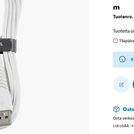
m
Tuotenro
.
Tuotetta o
Tilapäis
K
Ost
Osta verkos
LUE LISÄÄ