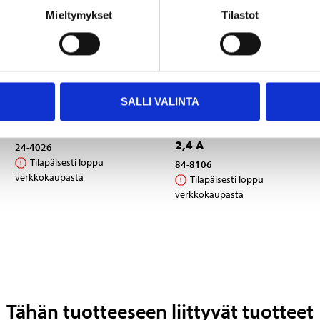
Mieltymykset
Tilastot
3
6
95
95
SALLI VALINTA
USB-kaapeli tyypin C
USB-laturi, 2
liittimellä, 2 m
lähtöliitäntää, tyyppi A,
2,4 A
24-4026
Tilapäisesti loppu
84-8106
verkkokaupasta
Tilapäisesti loppu
verkkokaupasta
Tähän tuotteeseen liittyvät tuotteet