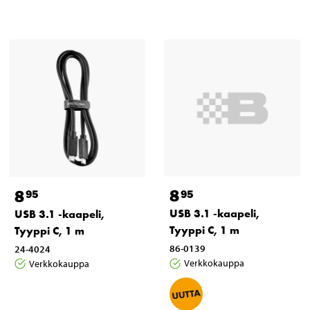
8
8
95
95
USB 3.1 -kaapeli,
USB 3.1 -kaapeli,
Tyyppi C, 1 m
Tyyppi C, 1 m
86-0139
24-4024
Verkkokauppa
Verkkokauppa