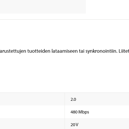
varustettujen tuotteiden lataamiseen tai synkronointiin. Liit
2.0
480 Mbps
20 V