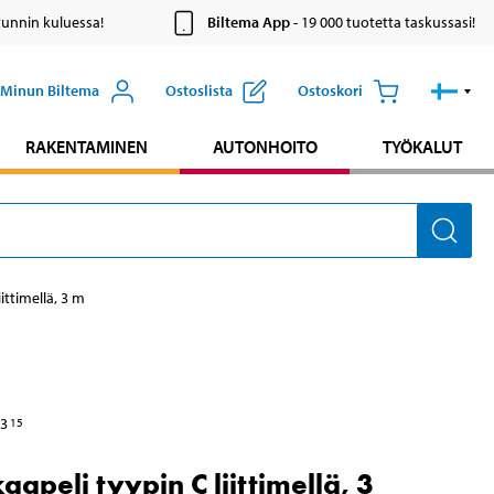
tunnin kuluessa!
Biltema App
- 19 000 tuotetta taskussasi!
Minun Biltema
Ostoslista
Ostoskori
RAKENTAMINEN
AUTONHOITO
TYÖKALUT
ittimellä, 3 m
3
15
aapeli tyypin C liittimellä, 3