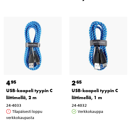
4
2
95
65
USB-kaapeli tyypin C
USB-kaapeli tyypin C
liittimellä, 2 m
liittimellä, 1 m
24-4033
24-4032
Tilapäisesti loppu
Verkkokauppa
verkkokaupasta