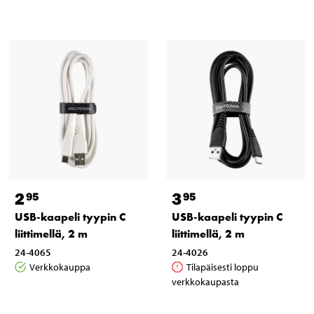
2
3
95
95
USB-kaapeli tyypin C
USB-kaapeli tyypin C
liittimellä, 2 m
liittimellä, 2 m
24-4065
24-4026
Verkkokauppa
Tilapäisesti loppu
verkkokaupasta