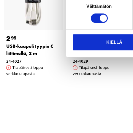
Välttämätön
valinta
2
4
95
95
KIELLÄ
USB-kaapeli tyypin C
USB-kaapeli tyypin C
liittimellä, 2 m
liittimellä, 5 m
24-4027
24-4029
Tilapäisesti loppu
Tilapäisesti loppu
verkkokaupasta
verkkokaupasta