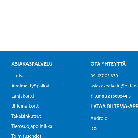
ASIAKASPALVELU
OTA YHTEYTTÄ
Uutiset
09 427 05 830
Avoimet työpaikat
asiakaspalvelu@biltema
Lahjakortti
Y-tunnus:1560844-9
Biltema-kortti
LATAA BILTEMA-AP
Takaisinkutsut
Android
Tietosuojapolitiikka
iOS
Toimitusehdot