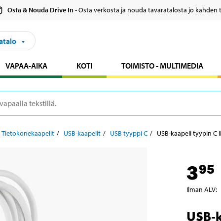
Osta & Nouda Drive In
- Osta verkosta ja nouda tavaratalosta jo kahden 
atalo
VAPAA-AIKA
KOTI
TOIMISTO - MULTIMEDIA
Tietokonekaapelit
USB-kaapelit
USB tyyppi C
USB-kaapeli tyypin C li
3
95
Ilman ALV
:
USB-k