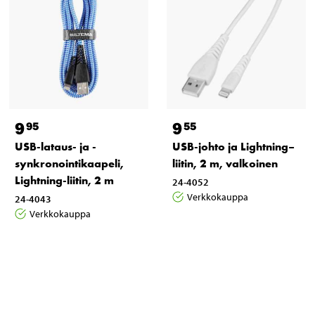
9
9
95
55
USB-lataus- ja -
USB-johto ja Lightning–
synkronointikaapeli,
liitin, 2 m, valkoinen
Lightning-liitin, 2 m
24-4052
Verkkokauppa
24-4043
Verkkokauppa