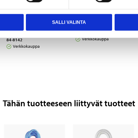
11
5
95
55
USB-laturi, 3
Autolaturi, 1 x USB,
SALLI VALINTA
lähtöliitäntää, tyyppi A
12/24 V
& C, 3 A
85-7991
Verkkokauppa
84-8142
Verkkokauppa
Tähän tuotteeseen liittyvät tuotteet