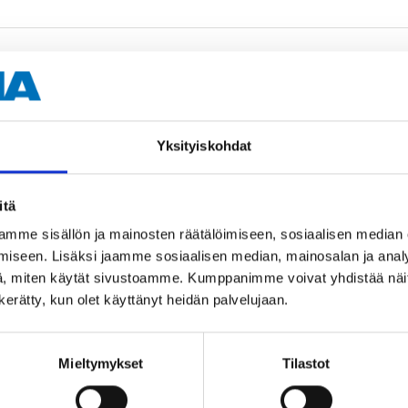
Yksityiskohdat
Muut asiakkaat ostivat myös
itä
mme sisällön ja mainosten räätälöimiseen, sosiaalisen median
iseen. Lisäksi jaamme sosiaalisen median, mainosalan ja analy
, miten käytät sivustoamme. Kumppanimme voivat yhdistää näitä t
n kerätty, kun olet käyttänyt heidän palvelujaan.
Mieltymykset
Tilastot