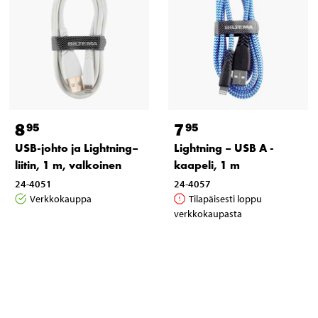
8
7
95
95
USB-johto ja Lightning–
Lightning – USB A -
liitin, 1 m, valkoinen
kaapeli, 1 m
24-4051
24-4057
Verkkokauppa
Tilapäisesti loppu
verkkokaupasta