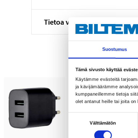
Tietoa valmistajasta
Suostumus
Tämä sivusto käyttää eväste
Käytämme evästeitä tarjoama
ja kävijämäärämme analysoim
kumppaneillemme tietoja siitä
olet antanut heille tai joita o
Suostumuksen
Välttämätön
valinta