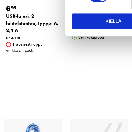
6
3
95
65
USB-laturi, 2
Käyttövalmis tuulilasin
KIELLÄ
lähtöliitäntää, tyyppi A,
pesuneste, 3,5 litraa
2,4 A
36-5052
Verkkokauppa
84-8106
Tilapäisesti loppu
verkkokaupasta