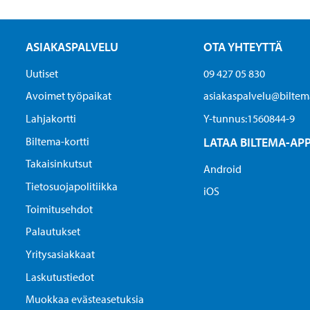
ASIAKASPALVELU
OTA YHTEYTTÄ
Uutiset
09 427 05 830
Avoimet työpaikat
asiakaspalvelu@biltema
Lahjakortti
Y-tunnus:1560844-9
Biltema-kortti
LATAA BILTEMA-AP
Takaisinkutsut
Android
Tietosuojapolitiikka
iOS
Toimitusehdot
Palautukset
Yritysasiakkaat
Laskutustiedot
Muokkaa evästeasetuksia