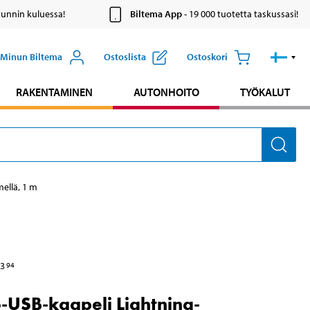
tunnin kuluessa!
Biltema App
- 19 000 tuotetta taskussasi!
Minun Biltema
Ostoslista
Ostoskori
RAKENTAMINEN
AUTONHOITO
TYÖKALUT
mellä, 1 m
3
94
-USB-kaapeli Lightning-