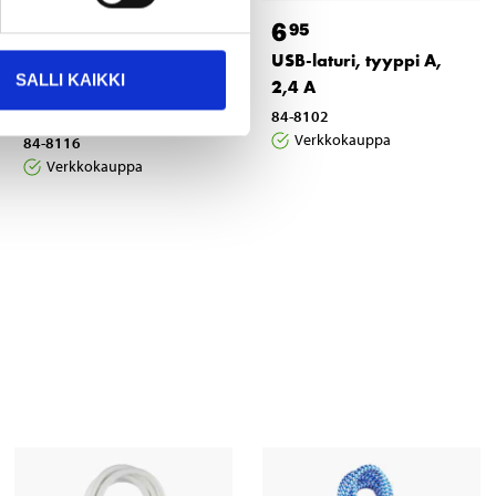
14
6
95
95
USB-laturi 12/24 V, 1 x
USB-laturi, tyyppi A,
SALLI KAIKKI
USB C ja 2 x USB A, 40
2,4 A
W
84-8102
Verkkokauppa
84-8116
Verkkokauppa