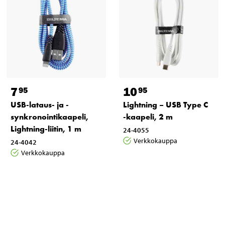
7
10
95
95
USB-lataus- ja -
Lightning – USB Type C
synkronointikaapeli,
‑kaapeli, 2 m
Lightning-liitin, 1 m
24-4055
Verkkokauppa
24-4042
Verkkokauppa