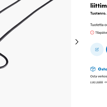
liitti
Tuotenro
.
Tuotetta o
Tilapäis
Ost
Osta verkos
LUE LISÄÄ