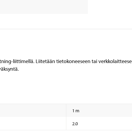
tning-liittimellä. Liitetään tietokoneeseen tai verkkolaittee
väksyntä.
1 m
2.0