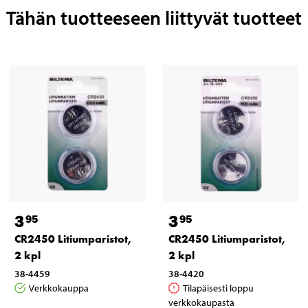
Tähän tuotteeseen liittyvät tuotteet
3
3
95
95
CR2450 Litiumparistot,
CR2450 Litiumparistot,
2 kpl
2 kpl
38-4459
38-4420
Verkkokauppa
Tilapäisesti loppu
verkkokaupasta