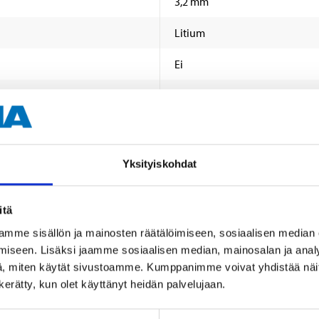
3,2 mm
Litium
Ei
2 kpl
Yksityiskohdat
itä
mme sisällön ja mainosten räätälöimiseen, sosiaalisen median
Muut asiakkaat ostivat myös
iseen. Lisäksi jaamme sosiaalisen median, mainosalan ja analy
, miten käytät sivustoamme. Kumppanimme voivat yhdistää näitä t
n kerätty, kun olet käyttänyt heidän palvelujaan.