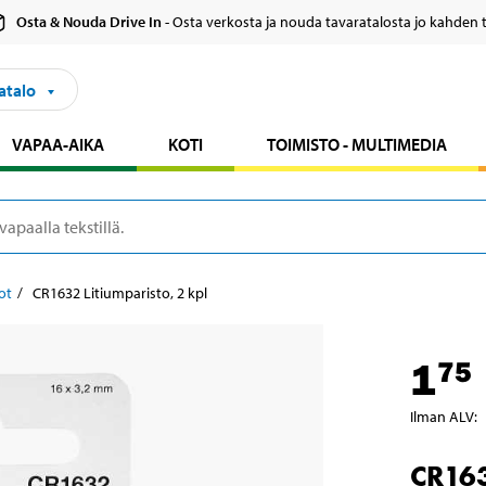
Osta & Nouda Drive In
- Osta verkosta ja nouda tavaratalosta jo kahden 
atalo
VAPAA-AIKA
KOTI
TOIMISTO - MULTIMEDIA
ot
CR1632 Litiumparisto, 2 kpl
1
75
Ilman ALV
:
CR163