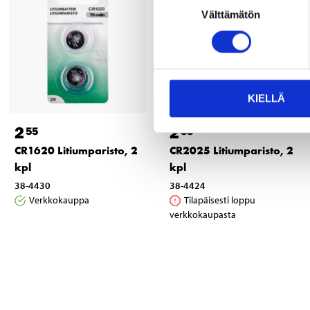
Välttämätön
valinta
KIELLÄ
2
2
55
55
CR1620 Litiumparisto, 2
CR2025 Litiumparisto, 2
kpl
kpl
38-4430
38-4424
Verkkokauppa
Tilapäisesti loppu
verkkokaupasta