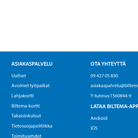
ASIAKASPALVELU
OTA YHTEYTTÄ
Uutiset
09 427 05 830
Avoimet työpaikat
asiakaspalvelu@biltema
Lahjakortti
Y-tunnus:1560844-9
Biltema-kortti
LATAA BILTEMA-AP
Takaisinkutsut
Android
Tietosuojapolitiikka
iOS
Toimitusehdot