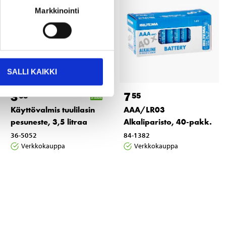
Markkinointi
SALLI KAIKKI
3
7
65
55
Käyttövalmis tuulilasin
AAA/LR03
pesuneste, 3,5 litraa
Alkaliparisto, 40-pakk.
36-5052
84-1382
Verkkokauppa
Verkkokauppa