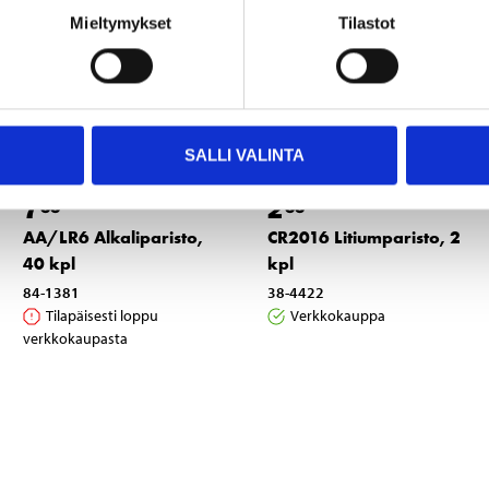
Mieltymykset
Tilastot
SALLI VALINTA
7
2
55
55
AA/LR6 Alkaliparisto,
CR2016 Litiumparisto, 2
40 kpl
kpl
84-1381
38-4422
Tilapäisesti loppu
Verkkokauppa
verkkokaupasta