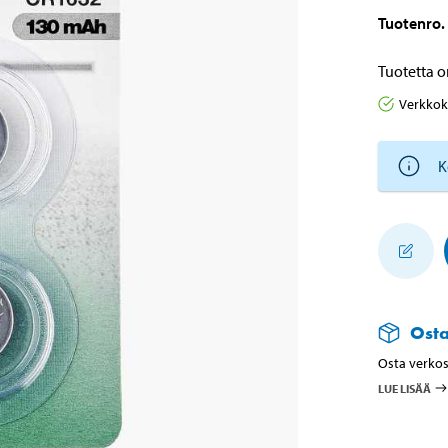
Tuotenro
.
Tuotetta o
Verkko
K
Ost
Osta verkos
LUE LISÄÄ