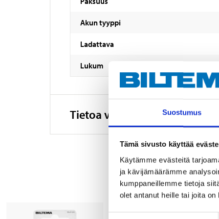
Paksuus
Akun tyyppi
Ladattava
Lukum
Tietoa valmistajasta
Suostumus
Tämä sivusto käyttää eväste
Käytämme evästeitä tarjoama
ja kävijämäärämme analysoim
kumppaneillemme tietoja siitä
olet antanut heille tai joita o
Suostumuksen