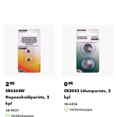
2
0
95
95
SR626SW
CR2032 Litiumparisto, 2
Hopeaoksidiparisto, 2
kpl
kpl
38-4456
Verkkokauppa
38-4437
Verkkokauppa