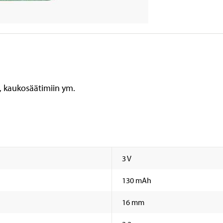
, kaukosäätimiin ym.
3 V
130 mAh
16 mm