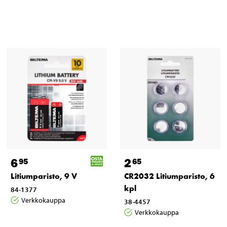
6
2
95
65
Litiumparisto, 9 V
CR2032 Litiumparisto, 6
kpl
84-1377
Verkkokauppa
38-4457
Verkkokauppa