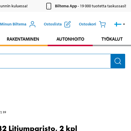
tunnin kuluessa!
Biltema App
- 19 000 tuotetta taskussasi!
Minun Biltema
Ostoslista
Ostoskori
RAKENTAMINEN
AUTONHOITO
TYÖKALUT
1
39
2 Litiumparisto, 2 kpl