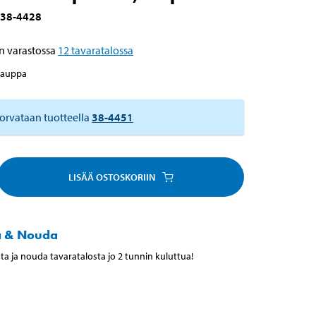
38-4428
n varastossa
12
tavaratalossa
kauppa
orvataan tuotteella
38-4451
LISÄÄ OSTOSKORIIN
a & Nouda
ta ja nouda tavaratalosta jo 2 tunnin kuluttua!