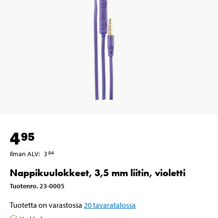
4
95
Ilman ALV
:
3
94
Nappikuulokkeet, 3,5 mm liitin, violetti
Tuotenro
.
23-0005
Tuotetta on varastossa
20
tavaratalossa