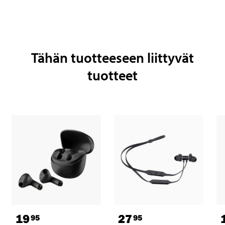
Tähän tuotteeseen liittyvät
tuotteet
19
27
95
95