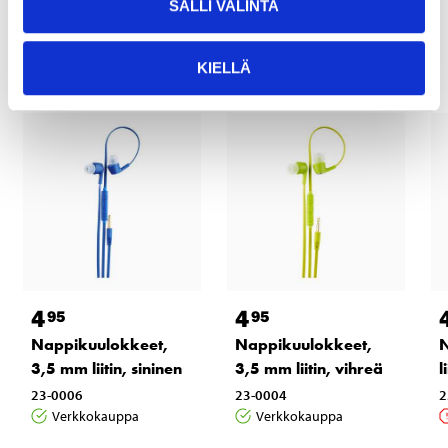
SALLI VALINTA
Muut asiakkaat ostivat myös
KIELLÄ
4
4
95
95
Nappikuulokkeet,
Nappikuulokkeet,
N
3,5 mm liitin, sininen
3,5 mm liitin, vihreä
l
23-0006
23-0004
2
Verkkokauppa
Verkkokauppa