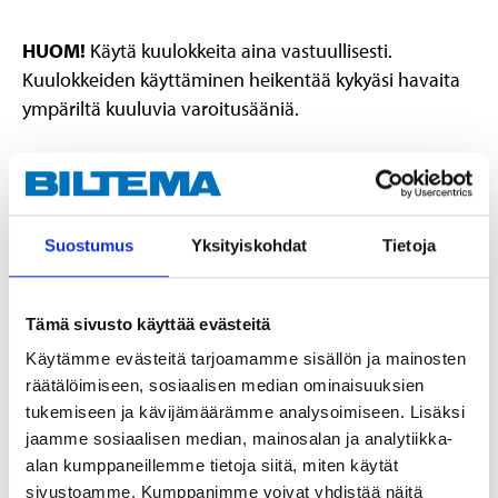
HUOM!
Käytä kuulokkeita aina vastuullisesti.
Kuulokkeiden käyttäminen heikentää kykyäsi havaita
ympäriltä kuuluvia varoitusääniä.
Tekniset tiedot
Suostumus
Yksityiskohdat
Tietoja
Taajuusalue
20–20000 Hz
Tuloteho
10 mW
Tämä sivusto käyttää evästeitä
Impedanssi
32 Ω
Käytämme evästeitä tarjoamamme sisällön ja mainosten
Kaiutinelementti
10 mm
räätälöimiseen, sosiaalisen median ominaisuuksien
Herkkyys 1 kHz:n
tukemiseen ja kävijämäärämme analysoimiseen. Lisäksi
92±3 dB
taajuudella
jaamme sosiaalisen median, mainosalan ja analytiikka-
Yliherkkyys
-40 dB (±3 dB)
alan kumppaneillemme tietoja siitä, miten käytät
sivustoamme. Kumppanimme voivat yhdistää näitä