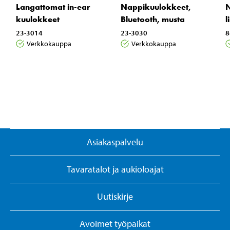
Langattomat in-ear
Nappikuulokkeet,
N
kuulokkeet
Bluetooth, musta
l
23-3014
23-3030
8
Verkkokauppa
Verkkokauppa
Asiakaspalvelu
Tavaratalot ja aukioloajat
Uutiskirje
Avoimet työpaikat