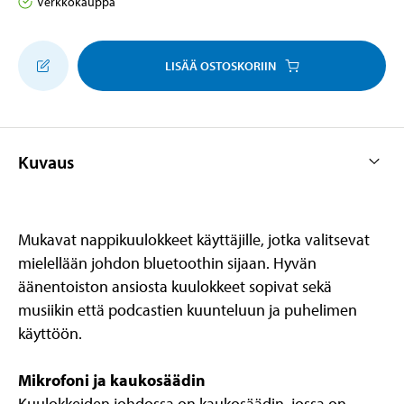
Verkkokauppa
LISÄÄ OSTOSKORIIN
Kuvaus
Mukavat nappikuulokkeet käyttäjille, jotka valitsevat
mielellään johdon bluetoothin sijaan. Hyvän
äänentoiston ansiosta kuulokkeet sopivat sekä
musiikin että podcastien kuunteluun ja puhelimen
käyttöön.
Mikrofoni ja kaukosäädin
Kuulokkeiden johdossa on kaukosäädin, jossa on