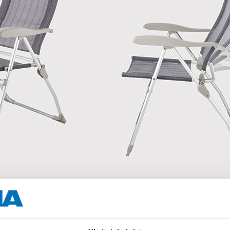
tkituoli, 8 asentoa, 37-516
kkaita, joilla on Bilteman retkituoli, tuotenumerolla