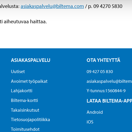
alvelusta:
asiakaspalvelu@biltema.com
/ p. 09 4270 5830
i aiheutuvaa haittaa.
ASIAKASPALVELU
OTA YHTEYTTÄ
Uutiset
09 427 05 830
Avoimet työpaikat
asiakaspalvelu@biltema
Lahjakortti
Y-tunnus:1560844-9
Biltema-kortti
LATAA BILTEMA-AP
Takaisinkutsut
Android
Tietosuojapolitiikka
iOS
Toimitusehdot