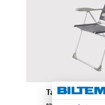
Takaisinveto: Re
Biltema kehottaa kaikkia asia