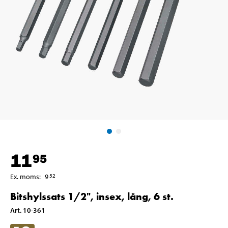
11
95
Ex. moms
:
9
52
Bitshylssats 1/2", insex, lång, 6 st.
Art
.
10-361