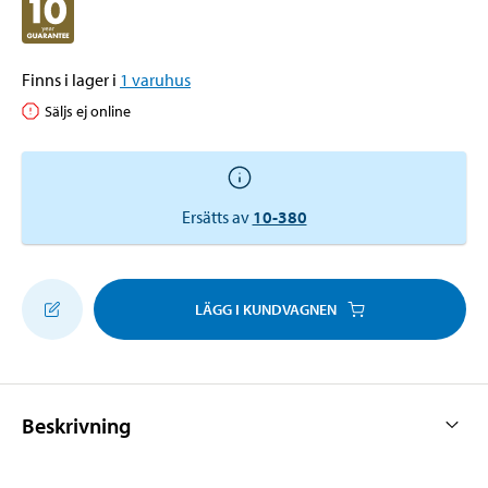
Finns i lager i
1
varuhus
Säljs ej online
Ersätts av
10-380
LÄGG I KUNDVAGNEN
Beskrivning