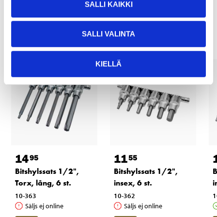
SALLI KAIKKI
Andra kunder köpte också
SALLI VALINTA
KIELLÄ
14
11
95
55
Bitshylssats 1/2",
Bitshylssats 1/2",
B
Torx, lång, 6 st.
insex, 6 st.
i
10-363
10-362
1
Säljs ej online
Säljs ej online