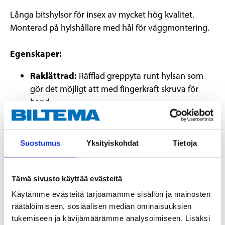
Långa bitshylsor för insex av mycket hög kvalitet.
Monterad på hylshållare med hål för väggmontering.
Egenskaper:
Raklättrad:
Räfflad greppyta runt hylsan som
gör det möjligt att med fingerkraft skruva för
hand
Förkromad, tvåtons:
Slittålig matt och blank
yta med hög korrosionsbeständighet
Suostumus
Yksityiskohdat
Tietoja
Innehåller:
6 st. långa insexhylsor:
H5, H6, H7, H8, H10, H12
Tämä sivusto käyttää evästeitä
Käytämme evästeitä tarjoamamme sisällön ja mainosten
Teknisk specifikation
räätälöimiseen, sosiaalisen median ominaisuuksien
tukemiseen ja kävijämäärämme analysoimiseen. Lisäksi