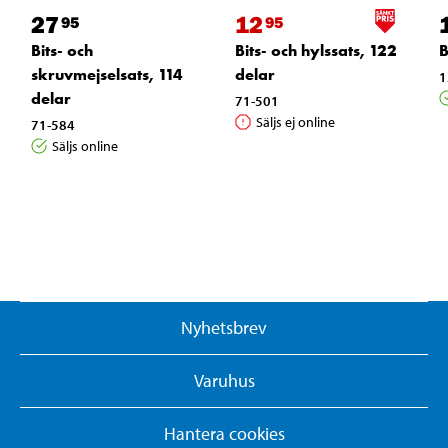
27
12
95
95
Bits- och
Bits- och hylssats, 122
B
skruvmejselsats, 114
delar
1
delar
71-501
Säljs ej online
71-584
Säljs online
Nyhetsbrev
Varuhus
Hantera cookies