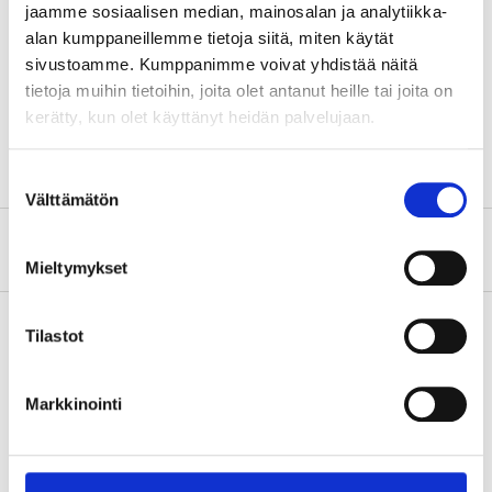
jaamme sosiaalisen median, mainosalan ja analytiikka-
Material
CrV-stål (hylsa)
alan kumppaneillemme tietoja siitä, miten käytät
Material
S2-stål (bits)
sivustoamme. Kumppanimme voivat yhdistää näitä
Längd
138 mm
tietoja muihin tietoihin, joita olet antanut heille tai joita on
kerätty, kun olet käyttänyt heidän palvelujaan.
Fyrkantsfäste
1/2"
Suostumuksen
Välttämätön
valinta
Om tillverkaren
Mieltymykset
Tilastot
Köp & Hämta
Markkinointi
Köp & Hämta i ditt varuhus inom 2 timmar!
LÄS MER