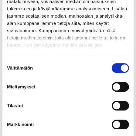
Semisyntetisk
Semisyntetisk
räätälöimiseen, sosiaalisen median ominaisuuksien
motorolja 10W-40,
motorolja 10W-40,
tukemiseen ja kävijämäärämme analysoimiseen. Lisäksi
ACEA A3/B3, A3/B4,
ACEA A3/B3, A3/B4,
jaamme sosiaalisen median, mainosalan ja analytiikka-
4 liter
10 liter
alan kumppaneillemme tietoja siitä, miten käytät
34-871
34-872
sivustoamme. Kumppanimme voivat yhdistää näitä
24
varuhus
24
varuhus
Finns i lager i
Finns i lager i
tietoja muihin tietoihin, joita olet antanut heille tai joita on
Säljs ej online
Säljs ej online
kerätty, kun olet käyttänyt heidän palvelujaan.
Suostumuksen
Välttämätön
valinta
Mieltymykset
Tilastot
Markkinointi