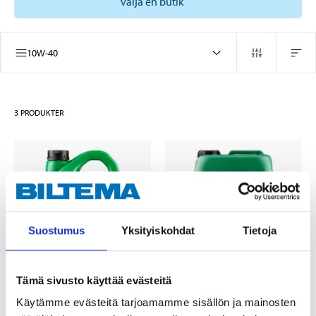
välja en butik
10W-40
3
PRODUKTER
Suostumus
Yksityiskohdat
Tietoja
Tämä sivusto käyttää evästeitä
22
54
95
95
Käytämme evästeitä tarjoamamme sisällön ja mainosten