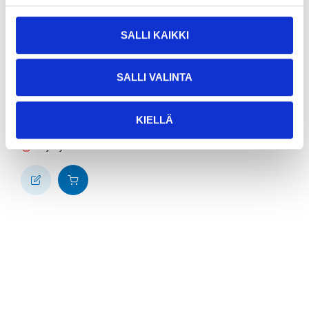
6
95
SALLI KAIKKI
Semisyntetisk
motorolja 10W-40,
SALLI VALINTA
ACEA A3/B3, A3/B4,
1 liter
34-870
KIELLÄ
11
varuhus
Finns i lager i
Säljs ej online