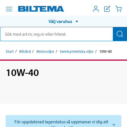
Välj varuhus
Start
Bilvård
Motoroljor
Semisyntetiska oljor
10W-40
10W-40
För uppdaterad lagerstatus så uppmanar vi dig att