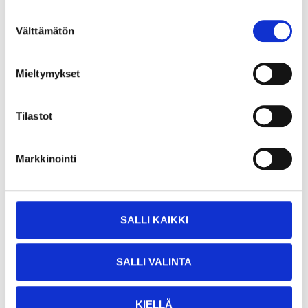
Hydraulolja LHM+, 1 L
36-987
Suostumuksen
Välttämätön
valinta
25
varuhus
Finns i lager i
Säljs ej online
Mieltymykset
Tilastot
Markkinointi
SALLI KAIKKI
SALLI VALINTA
KIELLÄ