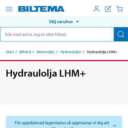
Välj varuhus
Start
Bilvård
Motoroljor
Hydrauloljor
Hydraulolja LHM+
Hydraulolja LHM+
För uppdaterad lagerstatus så uppmanar vi dig att