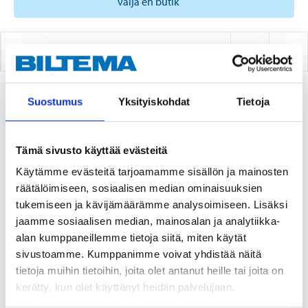
välja en butik
HYDRAULOLJA LHM+
Suostumus
Yksityiskohdat
Tietoja
1
PRODUKTER
Tämä sivusto käyttää evästeitä
Käytämme evästeitä tarjoamamme sisällön ja mainosten
räätälöimiseen, sosiaalisen median ominaisuuksien
tukemiseen ja kävijämäärämme analysoimiseen. Lisäksi
jaamme sosiaalisen median, mainosalan ja analytiikka-
alan kumppaneillemme tietoja siitä, miten käytät
sivustoamme. Kumppanimme voivat yhdistää näitä
tietoja muihin tietoihin, joita olet antanut heille tai joita on
9
kerätty, kun olet käyttänyt heidän palvelujaan.
95