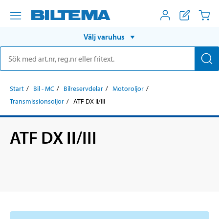
Välj varuhus
Start
Bil - MC
Bilreservdelar
Motoroljor
Transmissionsoljor
ATF DX II/III
ATF DX II/III