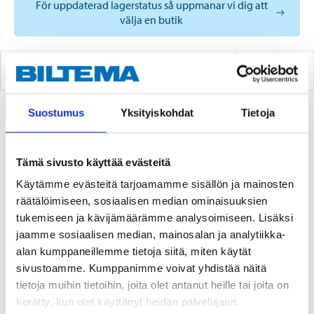
För uppdaterad lagerstatus så uppmanar vi dig att
välja en butik
ATF DX II/III
Suostumus
Yksityiskohdat
Tietoja
2
PRODUKTER
Tämä sivusto käyttää evästeitä
Käytämme evästeitä tarjoamamme sisällön ja mainosten
räätälöimiseen, sosiaalisen median ominaisuuksien
tukemiseen ja kävijämäärämme analysoimiseen. Lisäksi
jaamme sosiaalisen median, mainosalan ja analytiikka-
alan kumppaneillemme tietoja siitä, miten käytät
sivustoamme. Kumppanimme voivat yhdistää näitä
tietoja muihin tietoihin, joita olet antanut heille tai joita on
kerätty, kun olet käyttänyt heidän palvelujaan.
95
95