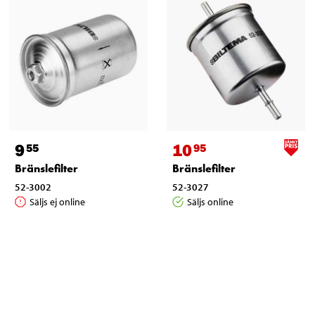
9
10
55
95
Bränslefilter
Bränslefilter
52-3002
52-3027
Säljs ej online
Säljs online