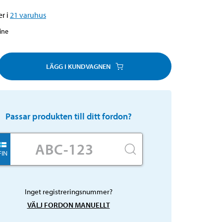
r i
21
varuhus
line
LÄGG I KUNDVAGNEN
Passar produkten till ditt fordon?
FIN
Inget registreringsnummer?
VÄLJ FORDON MANUELLT