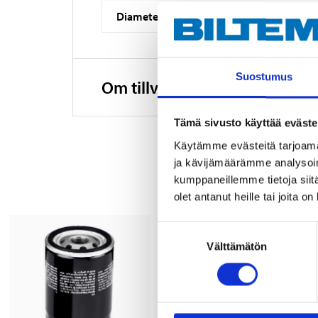
Diameter
Suostumus
Om tillverkaren
Tämä sivusto käyttää eväste
Käytämme evästeitä tarjoama
ja kävijämäärämme analysoim
kumppaneillemme tietoja siitä
olet antanut heille tai joita o
Suostumuksen
Välttämätön
valinta