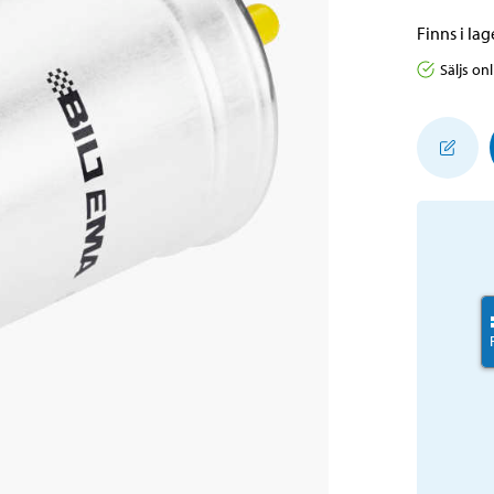
Finns i lage
Säljs on