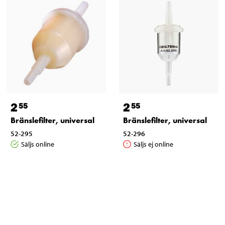
2
2
55
55
Bränslefilter, universal
Bränslefilter, universal
52-295
52-296
Säljs online
Säljs ej online