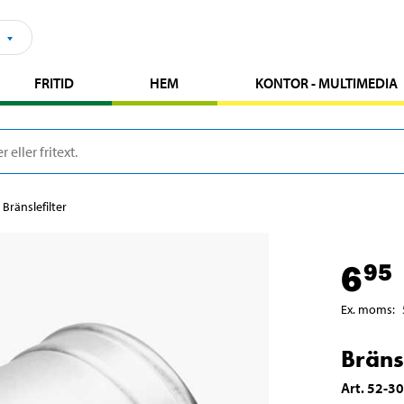
FRITID
HEM
KONTOR - MULTIMEDIA
Bränslefilter
6
95
Ex. moms
:
Bränsl
Art
.
52-3