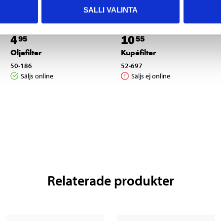
SALLI VALINTA
4
10
95
55
Oljefilter
Kupéfilter
50-186
52-697
Säljs online
Säljs ej online
Relaterade produkter