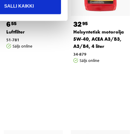
SALLI KAIKKI
6
32
55
95
Luftfilter
Helsyntetisk motorolja
5W-40, ACEA A3/B3,
51-781
A3/B4, 4 liter
Säljs online
34-879
Säljs online