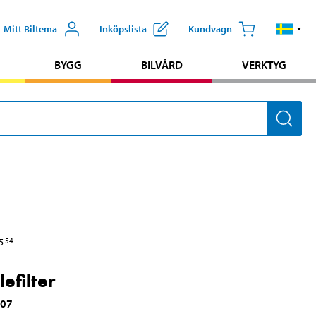
Mitt Biltema
Inköpslista
Kundvagn
BYGG
BILVÅRD
VERKTYG
5
54
efilter
007