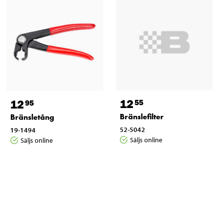
12
12
55
95
Bränslefilter
Bränsletång
52-5042
19-1494
Säljs online
Säljs online