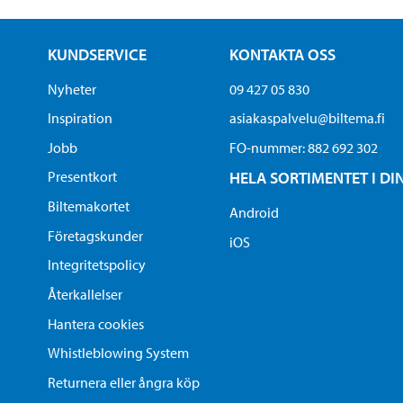
KUNDSERVICE
KONTAKTA OSS
Nyheter
09 427 05 830
Inspiration
asiakaspalvelu@biltema.fi
Jobb
FO-nummer:​ 882 692 302
Presentkort
HELA SORTIMENTET I DI
Biltemakortet
Android
Företagskunder
iOS
Integritetspolicy
Återkallelser
Hantera cookies
Whistleblowing System
Returnera eller ångra köp