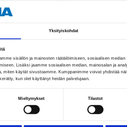
8/8 mm (inlopp/utlopp)
Yksityiskohdat
itä
mme sisällön ja mainosten räätälöimiseen, sosiaalisen median
Andra kunder köpte också
iseen. Lisäksi jaamme sosiaalisen median, mainosalan ja analy
, miten käytät sivustoamme. Kumppanimme voivat yhdistää näitä t
n kerätty, kun olet käyttänyt heidän palvelujaan.
Mieltymykset
Tilastot