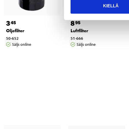
KIELLÄ
3
8
45
95
Oljefilter
Luftfilter
50-652
51-666
Säljs online
Säljs online