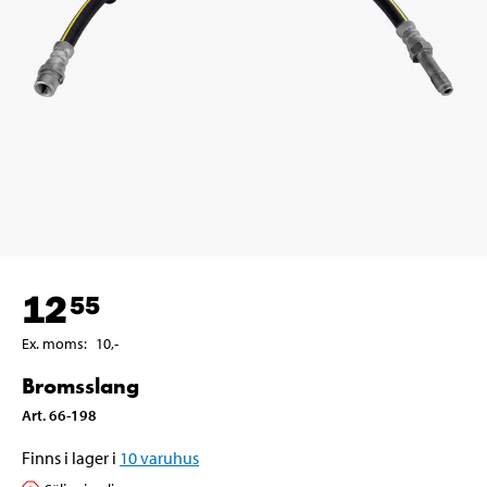
12
55
Ex. moms
:
10
,-
Bromsslang
Art
.
66-198
Finns i lager i
10
varuhus