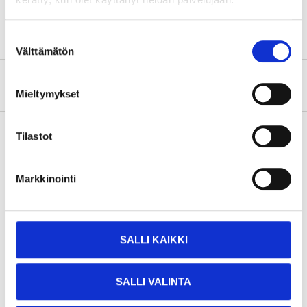
Innergänga
M10x1 mm
Suostumuksen
Välttämätön
valinta
Om tillverkaren
Mieltymykset
Tilastot
Köp & Hämta
Markkinointi
Köp & Hämta i ditt varuhus inom 2 timmar!
LÄS MER
SALLI KAIKKI
Andra kunder köpte också
SALLI VALINTA