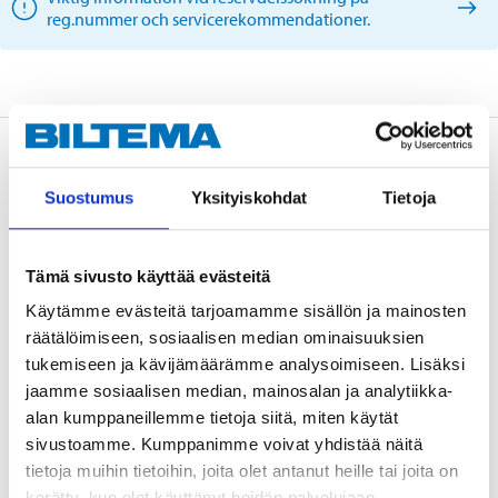
reg.nummer och servicerekommendationer.
Beskrivning
Suostumus
Yksityiskohdat
Tietoja
Tämä sivusto käyttää evästeitä
OE: 30681723, 30683555, 30714410
Käytämme evästeitä tarjoamamme sisällön ja mainosten
räätälöimiseen, sosiaalisen median ominaisuuksien
tukemiseen ja kävijämäärämme analysoimiseen. Lisäksi
Teknisk specifikation
jaamme sosiaalisen median, mainosalan ja analytiikka-
alan kumppaneillemme tietoja siitä, miten käytät
Längd
395 mm
sivustoamme. Kumppanimme voivat yhdistää näitä
tietoja muihin tietoihin, joita olet antanut heille tai joita on
Yttergänga
M10x1 mm
kerätty, kun olet käyttänyt heidän palvelujaan.