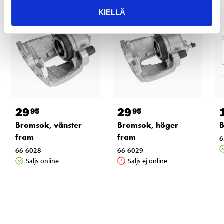
KIELLÄ
29
29
95
95
Bromsok, vänster
Bromsok, höger
fram
fram
6
66-6028
66-6029
Säljs online
Säljs ej online