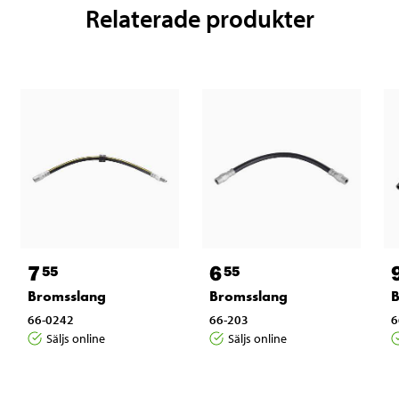
Relaterade produkter
7
6
55
55
Bromsslang
Bromsslang
B
66-0242
66-203
6
Säljs online
Säljs online