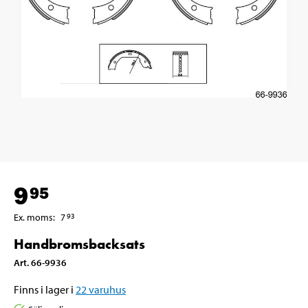
9
95
Ex. moms
:
7
93
Handbromsbacksats
Art
.
66-9936
Finns i lager i
22
varuhus