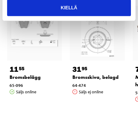
KIELLÄ
11
31
55
95
Bromsbelägg
Bromsskiva, belagd
M
65-096
64-474
Säljs online
Säljs ej online
5