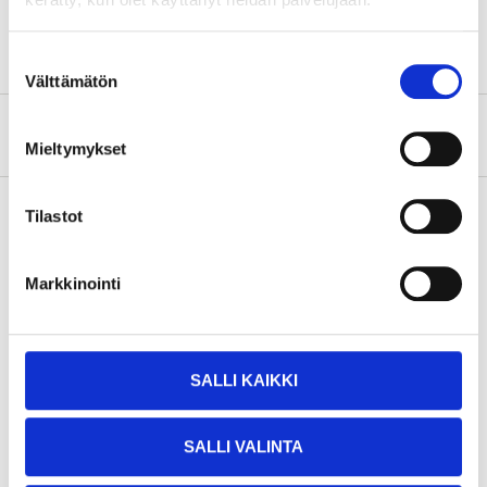
Bromssystem
ATE
Suostumuksen
Välttämätön
valinta
Om tillverkaren
Mieltymykset
Tilastot
Köp & Hämta
Markkinointi
Köp & Hämta i ditt varuhus inom 2 timmar!
LÄS MER
SALLI KAIKKI
Andra kunder köpte också
SALLI VALINTA