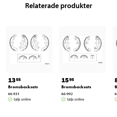
Relaterade produkter
13
15
55
95
Bromsbacksats
Bromsbacksats
B
66-931
66-992
6
Säljs online
Säljs online