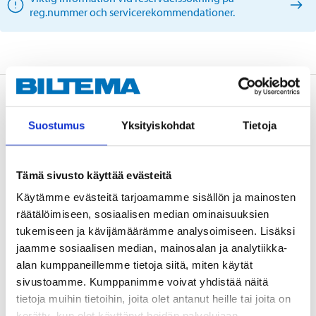
reg.nummer och servicerekommendationer.
Beskrivning
Suostumus
Yksityiskohdat
Tietoja
Handbromsbackar för 2 hjul.
Tämä sivusto käyttää evästeitä
Käytämme evästeitä tarjoamamme sisällön ja mainosten
räätälöimiseen, sosiaalisen median ominaisuuksien
tukemiseen ja kävijämäärämme analysoimiseen. Lisäksi
Teknisk specifikation
jaamme sosiaalisen median, mainosalan ja analytiikka-
alan kumppaneillemme tietoja siitä, miten käytät
Diameter
185 mm
sivustoamme. Kumppanimme voivat yhdistää näitä
tietoja muihin tietoihin, joita olet antanut heille tai joita on
Bredd
30 mm
kerätty, kun olet käyttänyt heidän palvelujaan.