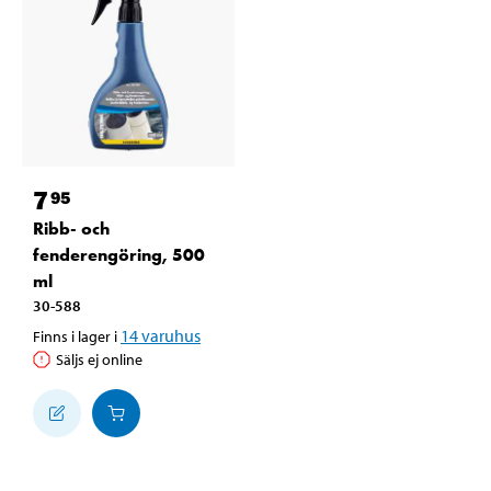
7
95
Ribb- och
fenderengöring, 500
ml
30-588
14
varuhus
Finns i lager i
Säljs ej online