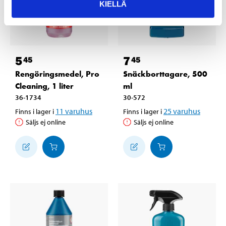
KIELLÄ
5
7
45
45
Rengöringsmedel, Pro
Snäckborttagare, 500
Cleaning, 1 liter
ml
36-1734
30-572
11
varuhus
25
varuhus
Finns i lager i
Finns i lager i
Säljs ej online
Säljs ej online