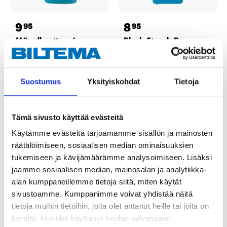
9
8
95
95
Mögelborttagning,
Black Streak Remover,
500 ml
500 ml
30-595
30-566
24
varuhus
25
varuhus
Finns i lager i
Finns i lager i
Suostumus
Yksityiskohdat
Tietoja
Säljs ej online
Säljs ej online
Tämä sivusto käyttää evästeitä
Käytämme evästeitä tarjoamamme sisällön ja mainosten
räätälöimiseen, sosiaalisen median ominaisuuksien
tukemiseen ja kävijämäärämme analysoimiseen. Lisäksi
jaamme sosiaalisen median, mainosalan ja analytiikka-
alan kumppaneillemme tietoja siitä, miten käytät
sivustoamme. Kumppanimme voivat yhdistää näitä
tietoja muihin tietoihin, joita olet antanut heille tai joita on
kerätty, kun olet käyttänyt heidän palvelujaan.