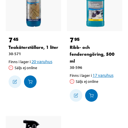
7
7
45
95
Teakåterställare, 1 liter
Ribb- och
30-571
fenderengöring, 500
ml
20
varuhus
Finns i lager i
30-596
Säljs ej online
17
varuhus
Finns i lager i
Säljs ej online