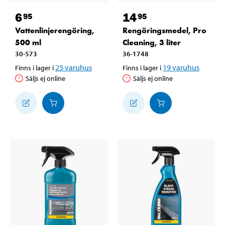
6
14
95
95
Vattenlinjerengöring,
Rengöringsmedel, Pro
500 ml
Cleaning, 3 liter
30-573
36-1748
25
varuhus
19
varuhus
Finns i lager i
Finns i lager i
Säljs ej online
Säljs ej online