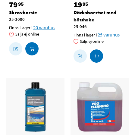
79
19
95
95
Skrovborste
Däcksborstset med
25-3000
båtshake
25-046
20
varuhus
Finns i lager i
Säljs ej online
25
varuhus
Finns i lager i
Säljs ej online