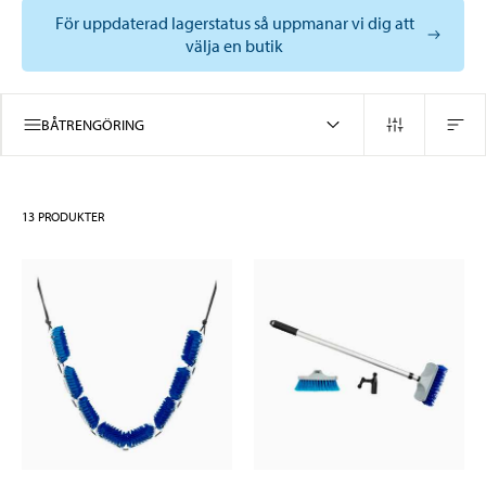
För uppdaterad lagerstatus så uppmanar vi dig att
välja en butik
BÅTRENGÖRING
13
PRODUKTER