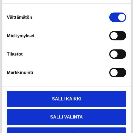
Suostumuksen
Välttämätön
valinta
7
7
Mieltymykset
45
95
Teakrengöring, 1 liter
Båtcleaner, 500 ml
30-570
30-561
Tilastot
24
varuhus
25
varuhus
Finns i lager i
Finns i lager i
Säljs ej online
Säljs ej online
Markkinointi
SALLI KAIKKI
SALLI VALINTA