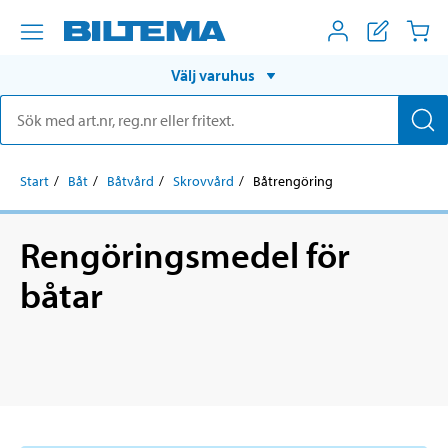
Välj varuhus
Start
Båt
Båtvård
Skrovvård
Båtrengöring
Rengöringsmedel för
båtar