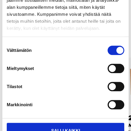
jaamme sosiaalisen median, mainosalan ja analytiikka-
Osta verkosta ja nouda tavaratalosta jo 2 tunnin kuluttua!
alan kumppaneillemme tietoja siitä, miten käytät
LUE LISÄÄ
sivustoamme. Kumppanimme voivat yhdistää näitä
tietoja muihin tietoihin, joita olet antanut heille tai joita on
kerätty, kun olet käyttänyt heidän palvelujaan.
Muut asiakkaat ostivat myös
Suostumuksen
Välttämätön
valinta
Mieltymykset
Tilastot
Markkinointi
3
7
95
45
Kuplamuovi, 10 x 0,5
Kuplamuovi, 10 x 1
M
SALLI KAIKKI