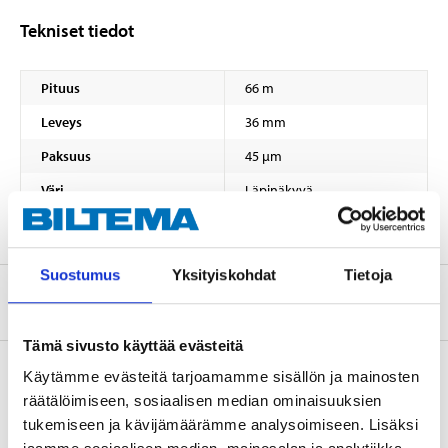
Tekniset tiedot
Pituus
66 m
Leveys
36 mm
Paksuus
45 µm
Väri
Läpinäkyvä
Suostumus
Yksityiskohdat
Tietoja
Tietoa valmistajasta
Tämä sivusto käyttää evästeitä
Käytämme evästeitä tarjoamamme sisällön ja mainosten
räätälöimiseen, sosiaalisen median ominaisuuksien
Osta & Nouda
tukemiseen ja kävijämäärämme analysoimiseen. Lisäksi