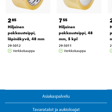
2
7
85
55
Hiljainen
Hiljainen
H
pakkausteippi,
pakkausteippi, 48
p
läpinäkyvä, 48 mm
mm, 5 kpl
29-5012
29-5011
2
Verkkokauppa
Verkkokauppa
Asiakaspalvelu
Tavaratalot ja aukioloajat