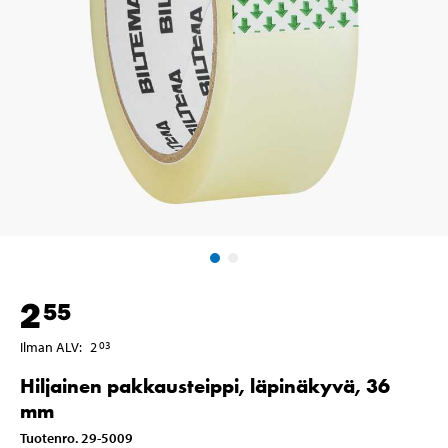
2
55
Ilman ALV
:
2
03
Hiljainen pakkausteippi, läpinäkyvä, 36
mm
Tuotenro
.
29-5009