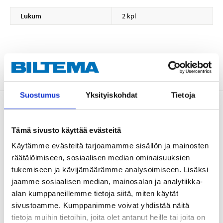
Lukum
2 kpl
Tietoa valmistajasta
Suostumus
Yksityiskohdat
Tietoja
Osta & Nouda
Tämä sivusto käyttää evästeitä
Osta verkosta ja nouda tavaratalosta jo 2 tunnin kuluttua!
Käytämme evästeitä tarjoamamme sisällön ja mainosten
räätälöimiseen, sosiaalisen median ominaisuuksien
LUE LISÄÄ
tukemiseen ja kävijämäärämme analysoimiseen. Lisäksi
jaamme sosiaalisen median, mainosalan ja analytiikka-
alan kumppaneillemme tietoja siitä, miten käytät
Muut asiakkaat ostivat myös
sivustoamme. Kumppanimme voivat yhdistää näitä
tietoja muihin tietoihin, joita olet antanut heille tai joita on