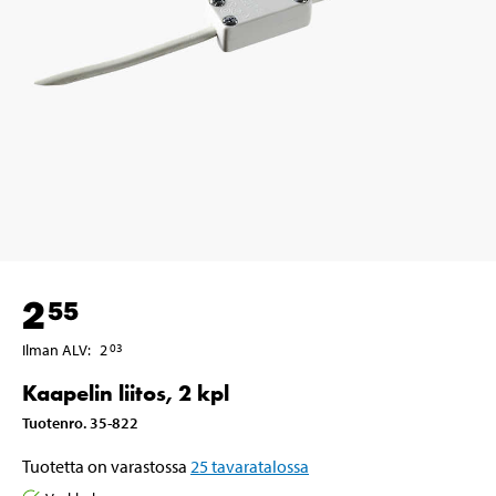
2
55
Ilman ALV
:
2
03
Kaapelin liitos, 2 kpl
Tuotenro
.
35-822
Tuotetta on varastossa
25
tavaratalossa