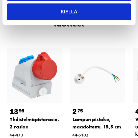
Tähän tuotteeseen liittyvät
KIELLÄ
tuotteet
13
2
95
75
Yhdistelmäpistorasia,
Lampun pistoke,
V
2 rasiaa
maadoitettu, 15,5 cm
u
k
44-473
44-5102