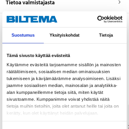
Tietoa valmistajasta
Suostumus
Yksityiskohdat
Tietoja
Osta & Nouda
Osta verkosta ja nouda tavaratalosta jo 2 tunnin kuluttua!
LUE LISÄÄ
Tämä sivusto käyttää evästeitä
Käytämme evästeitä tarjoamamme sisällön ja mainosten
räätälöimiseen, sosiaalisen median ominaisuuksien
Muut asiakkaat ostivat myös
tukemiseen ja kävijämäärämme analysoimiseen. Lisäksi
jaamme sosiaalisen median, mainosalan ja analytiikka-
alan kumppaneillemme tietoja siitä, miten käytät
sivustoamme. Kumppanimme voivat yhdistää näitä
tietoja muihin tietoihin, joita olet antanut heille tai joita on
kerätty, kun olet käyttänyt heidän palvelujaan.
Suostumuksen