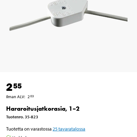
2
55
Ilman ALV
:
2
03
Hararoitusjatkorasia, 1–2
Tuotenro
.
35-823
Tuotetta on varastossa
25
tavaratalossa