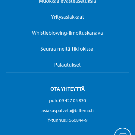
Muokkaa evästeasetuksia
Yritysasiakkaat
Whistleblowing-ilmoituskanava
Seuraa meitä TikTokissa!
Palautukset
OTA YHTEYTTÄ
puh. 09 427 05 830
asiakaspalvelu@biltema.fi
Y-tunnus:1560844-9