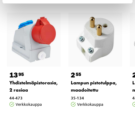
13
2
95
55
Yhdistelmäpistorasia,
Lampun pistotulppa,
L
2 rasiaa
maadoitettu
m
44-473
35-134
4
Verkkokauppa
Verkkokauppa