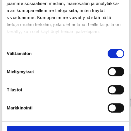
jaamme sosiaalisen median, mainosalan ja analytiikka-
Osta & Nouda
alan kumppaneillemme tietoja siitä, miten käytät
Osta verkosta ja nouda tavaratalosta jo 2 tunnin kuluttua!
sivustoamme. Kumppanimme voivat yhdistää näitä
tietoja muihin tietoihin, joita olet antanut heille tai joita on
LUE LISÄÄ
kerätty, kun olet käyttänyt heidän palvelujaan.
Suostumuksen
Muut asiakkaat ostivat myös
Välttämätön
valinta
Mieltymykset
Tilastot
Markkinointi