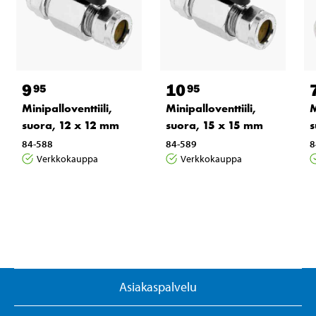
9
10
95
95
Minipalloventtiili,
Minipalloventtiili,
M
suora, 12 x 12 mm
suora, 15 x 15 mm
s
84-588
84-589
8
Verkkokauppa
Verkkokauppa
Asiakaspalvelu