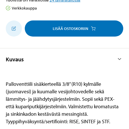
Verkkokauppa
LISÄÄ OSTOSKORIIN
Kuvaus
Palloventtiili sisäkierteellä 3/8” (R10) kylmälle
(juomavesi) ja kuumalle vesijohtovedelle sekä
lämmitys- ja jäähdytysjärjestelmiin. Sopii sekä PEX-
että kupariputkijärjestelmiin. Valmistettu kromatusta
ja sinkinkadon kestävästä messingistä.
Tyyppihyväksyntä/sertifiointi: RISE, SINTEF ja STF.