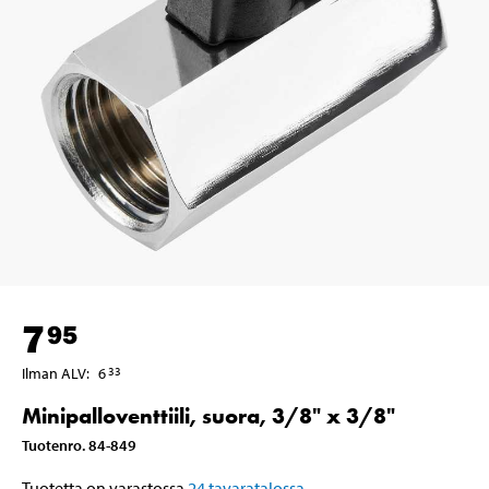
7
95
Ilman ALV
:
6
33
Minipalloventtiili, suora, 3/8" x 3/8"
Tuotenro
.
84-849
Tuotetta on varastossa
24
tavaratalossa