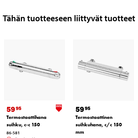
Tähän tuotteeseen liittyvät tuotteet
59
59
95
95
Termostaattihana
Termostaattinen
suihku, c-c 150
suihkuhana, c/c 150
mm
86-581