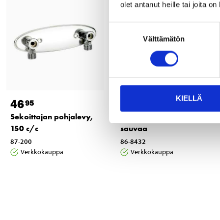
olet antanut heille tai joita o
Suostumuksen
Välttämätön
valinta
KIELLÄ
46
15
95
95
Sekoittajan pohjalevy,
Suihkusarja, 5-jet, ilman
150 c/c
sauvaa
87-200
86-8432
Verkkokauppa
Verkkokauppa