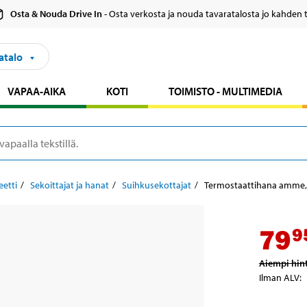
Osta & Nouda Drive In
- Osta verkosta ja nouda tavaratalosta jo kahden 
atalo
VAPAA-AIKA
KOTI
TOIMISTO - MULTIMEDIA
eetti
Sekoittajat ja hanat
Suihkusekottajat
Termostaattihana amme, 
79
9
Aiempi hin
Ilman ALV
: