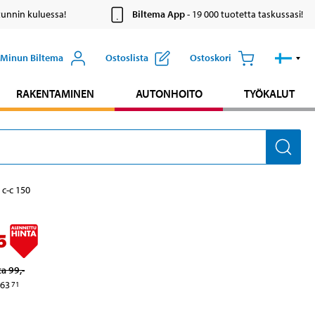
tunnin kuluessa!
Biltema App
- 19 000 tuotetta taskussasi!
Minun Biltema
Ostoslista
Ostoskori
RAKENTAMINEN
AUTONHOITO
TYÖKALUT
c-c 150
5
ta
99
,-
63
71