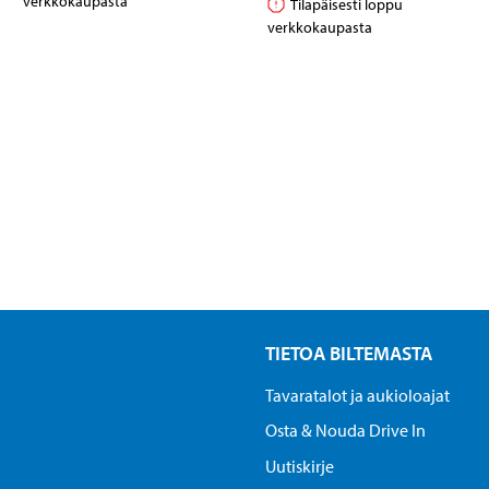
verkkokaupasta
Tilapäisesti loppu
verkkokaupasta
TIETOA BILTEMASTA
Tavaratalot ja aukioloajat
Osta & Nouda Drive In
Uutiskirje