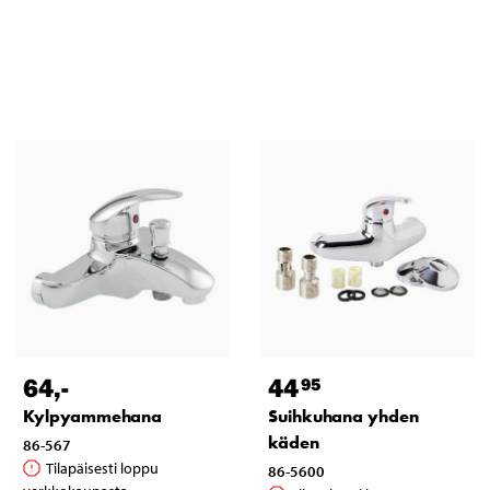
64
,-
44
95
Kylpyammehana
Suihkuhana yhden
käden
86-567
Tilapäisesti loppu
86-5600