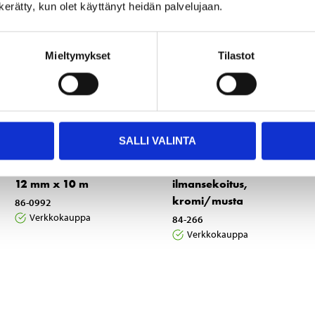
n kerätty, kun olet käyttänyt heidän palvelujaan.
Mieltymykset
Tilastot
SALLI VALINTA
0
26
55
95
Kierreteippi, normaali,
Suihkusetti,
12 mm x 10 m
ilmansekoitus,
kromi/musta
86-0992
Verkkokauppa
84-266
Verkkokauppa