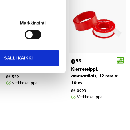
Markkinointi
SALLI KAIKKI
10
0
95
95
Suihkuletku, 2 m
Kierreteippi,
ammattilais, 12 mm x
86-529
10 m
Verkkokauppa
86-0993
Verkkokauppa