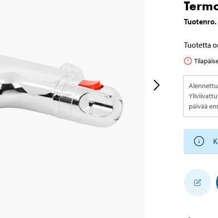
Termo
Tuotenro
.
Tuotetta o
Tilapäis
Alennettu
Yliviivatt
päivää e
K