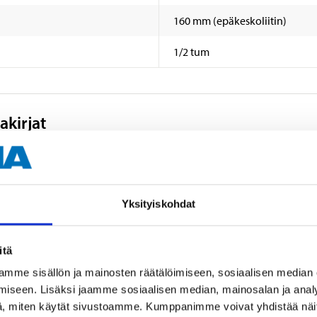
160 mm (epäkeskoliitin)
1/2 tum
akirjat
Yksityiskohdat
itä
Muut asiakkaat ostivat myös
mme sisällön ja mainosten räätälöimiseen, sosiaalisen median
iseen. Lisäksi jaamme sosiaalisen median, mainosalan ja analy
, miten käytät sivustoamme. Kumppanimme voivat yhdistää näitä t