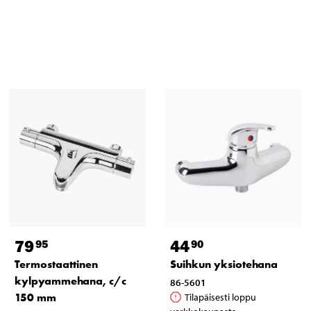
79
44
95
90
Termostaattinen
Suihkun yksiotehana
kylpyammehana, c/c
86-5601
150 mm
Tilapäisesti loppu