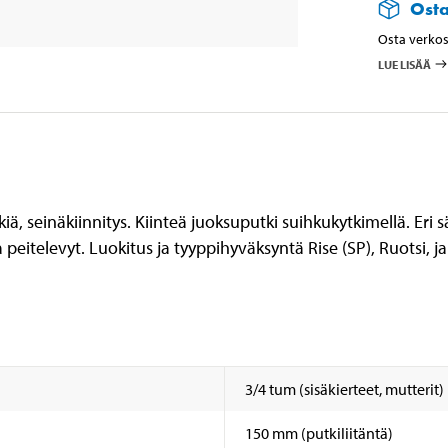
Ost
Osta verkos
LUE LISÄÄ
 seinäkiinnitys. Kiinteä juoksuputki suihkukytkimellä. Eri s
peitelevyt. Luokitus ja tyyppihyväksyntä Rise (SP), Ruotsi, ja 
3/4 tum (sisäkierteet, mutterit)
150 mm (putkiliitäntä)