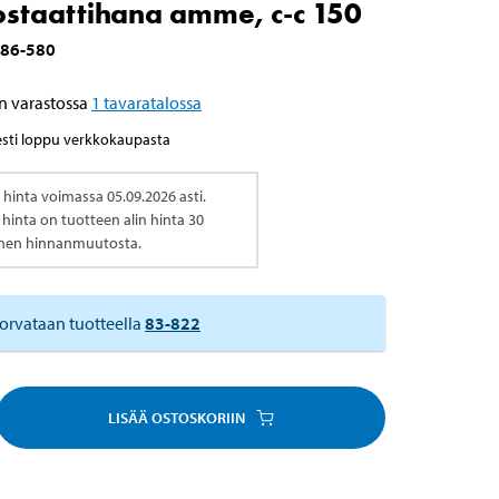
staattihana amme, c-c 150
86-580
n varastossa
1
tavaratalossa
esti loppu verkkokaupasta
 hinta voimassa
05.09.2026
asti.
u hinta on tuotteen alin hinta 30
nnen hinnanmuutosta.
orvataan tuotteella
83-822
LISÄÄ OSTOSKORIIN