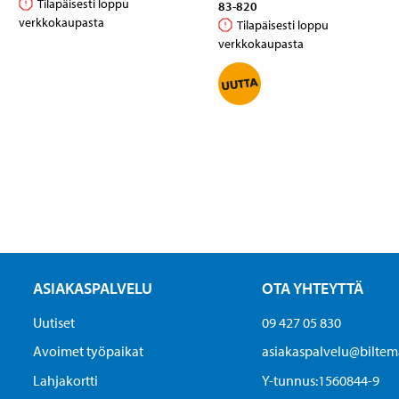
Tilapäisesti loppu
83-820
verkkokaupasta
Tilapäisesti loppu
verkkokaupasta
ASIAKASPALVELU
OTA YHTEYTTÄ
Uutiset
09 427 05 830
Avoimet työpaikat
asiakaspalvelu@biltema
Lahjakortti
Y-tunnus:1560844-9