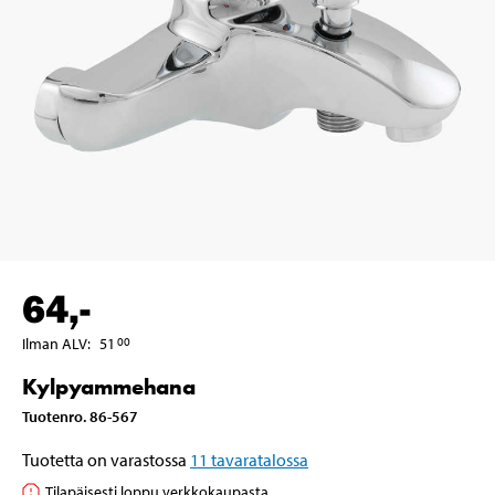
64
,-
Ilman ALV
:
51
00
Kylpyammehana
Tuotenro
.
86-567
Tuotetta on varastossa
11
tavaratalossa
Tilapäisesti loppu verkkokaupasta