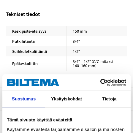
Tekniset tiedot
Keskipiste-etäisyys
150 mm
Putkiliitäntä
3/4"
Suihkuletkuliitäntä
1/2"
3/4" – 1/2" (C/C-mitaksi
Epäkeskoliitin
140–160 mm)
Turvallisuustiedot ja muut asiakirjat
Suostumus
Yksityiskohdat
Tietoja
Tämä sivusto käyttää evästeitä
Tietoa valmistajasta
Käytämme evästeitä tarjoamamme sisällön ja mainosten