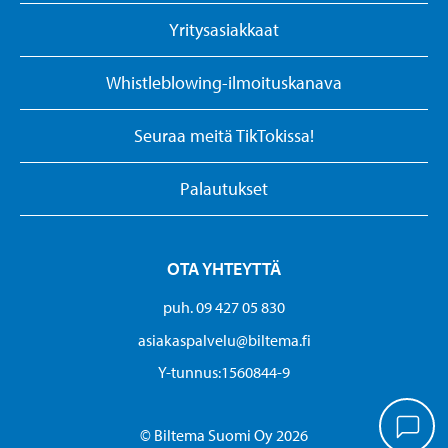
Yritysasiakkaat
Whistleblowing-ilmoituskanava
Seuraa meitä TikTokissa!
Palautukset
OTA YHTEYTTÄ
puh. 09 427 05 830
asiakaspalvelu@biltema.fi
Y-tunnus:1560844-9
© Biltema Suomi Oy 2026