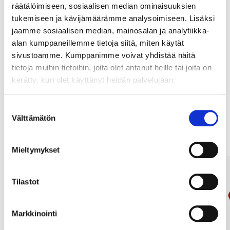
räätälöimiseen, sosiaalisen median ominaisuuksien
tukemiseen ja kävijämäärämme analysoimiseen. Lisäksi
jaamme sosiaalisen median, mainosalan ja analytiikka-
Osta & Nouda
alan kumppaneillemme tietoja siitä, miten käytät
sivustoamme. Kumppanimme voivat yhdistää näitä
Osta verkosta ja nouda tavaratalosta jo 2 tunnin kuluttua!
tietoja muihin tietoihin, joita olet antanut heille tai joita on
LUE LISÄÄ
kerätty, kun olet käyttänyt heidän palvelujaan.
Suostumuksen
Muut asiakkaat ostivat myös
Välttämätön
valinta
Mieltymykset
Tilastot
Markkinointi