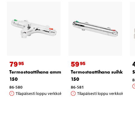
79
59
95
95
Termostaattihana amme, c-c
Termostaattihana suihku, c-c
S
150
150
8
86-580
86-581
Tilapäisesti loppu verkkokaupasta
Tilapäisesti loppu verkkokaupas