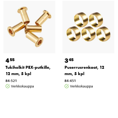
4
3
55
45
Tukiholkit PEX-putkille,
Puserrusrenkaat, 12
12 mm, 5 kpl
mm, 5 kpl
84-521
84-451
Verkkokauppa
Verkkokauppa