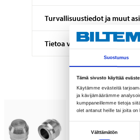
Turvallisuustiedot ja muut asi
Tietoa valmistajasta
Suostumus
Tämä sivusto käyttää eväste
Käytämme evästeitä tarjoama
ja kävijämäärämme analysoim
kumppaneillemme tietoja siitä
olet antanut heille tai joita o
Suostumuksen
Välttämätön
valinta