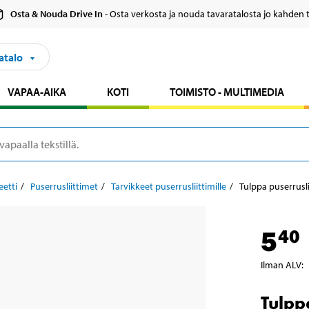
Osta & Nouda Drive In
- Osta verkosta ja nouda tavaratalosta jo kahden 
atalo
VAPAA-AIKA
KOTI
TOIMISTO - MULTIMEDIA
eetti
Puserrusliittimet
Tarvikkeet puserrusliittimille
Tulppa puserrusl
5
40
Ilman ALV
:
Tulpp