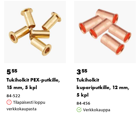
5
3
55
55
Tukiholkit PEX-putkille,
Tukiholkit
15 mm, 5 kpl
kupariputkille, 12 mm,
5 kpl
84-522
Tilapäisesti loppu
84-456
verkkokaupasta
Verkkokauppa