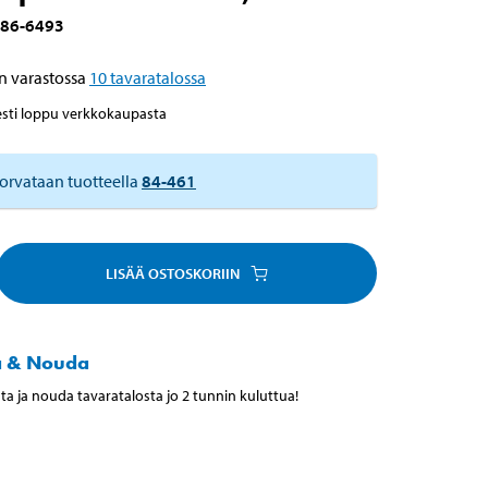
86-6493
n varastossa
10
tavaratalossa
esti loppu verkkokaupasta
orvataan tuotteella
84-461
LISÄÄ OSTOSKORIIN
a & Nouda
ta ja nouda tavaratalosta jo 2 tunnin kuluttua!