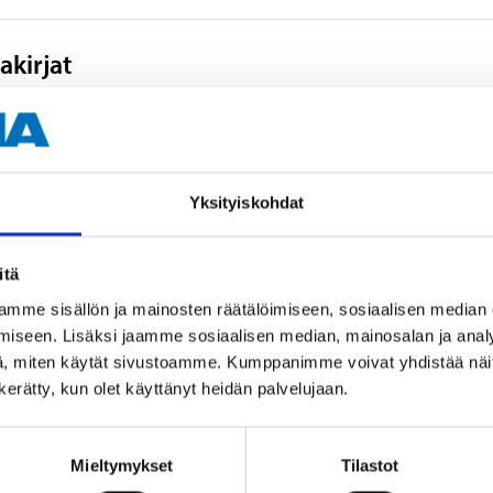
akirjat
Yksityiskohdat
Muut asiakkaat ostivat myös
itä
mme sisällön ja mainosten räätälöimiseen, sosiaalisen median
iseen. Lisäksi jaamme sosiaalisen median, mainosalan ja analy
, miten käytät sivustoamme. Kumppanimme voivat yhdistää näitä t
n kerätty, kun olet käyttänyt heidän palvelujaan.
Mieltymykset
Tilastot