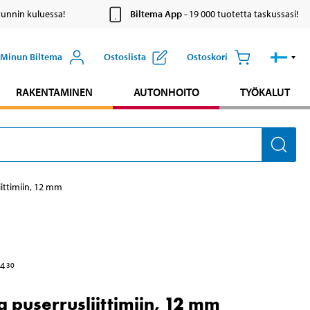
tunnin kuluessa!
Biltema App
- 19 000 tuotetta taskussasi!
Minun Biltema
Ostoslista
Ostoskori
RAKENTAMINEN
AUTONHOITO
TYÖKALUT
iittimiin, 12 mm
4
30
a puserrusliittimiin, 12 mm