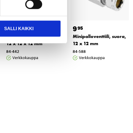
8
9
95
95
SALLI KAIKKI
Puserrusliitin, T-yhde,
Minipalloventtiili, suora,
12 x 12 x 12 mm
12 x 12 mm
84-442
84-588
Verkkokauppa
Verkkokauppa