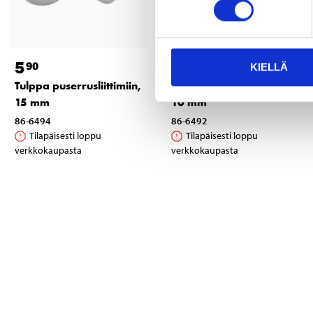
5
4
90
90
KIELLÄ
Tulppa puserrusliittimiin,
Tulppa puserrusliittimiin,
15 mm
10 mm
86-6494
86-6492
Tilapäisesti loppu
Tilapäisesti loppu
verkkokaupasta
verkkokaupasta