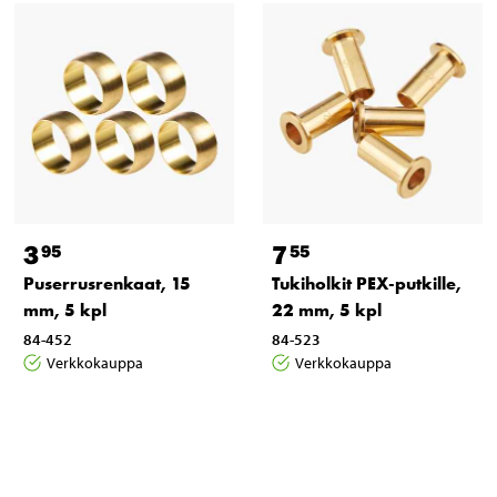
3
7
95
55
Puserrusrenkaat, 15
Tukiholkit PEX-putkille,
mm, 5 kpl
22 mm, 5 kpl
84-452
84-523
Verkkokauppa
Verkkokauppa