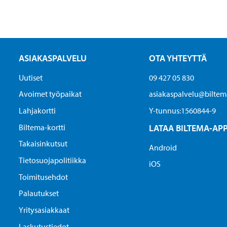
ASIAKASPALVELU
OTA YHTEYTTÄ
Uutiset
09 427 05 830
Avoimet työpaikat
asiakaspalvelu@biltema
Lahjakortti
Y-tunnus:1560844-9
Biltema-kortti
LATAA BILTEMA-AP
Takaisinkutsut
Android
Tietosuojapolitiikka
iOS
Toimitusehdot
Palautukset
Yritysasiakkaat
Laskutustiedot