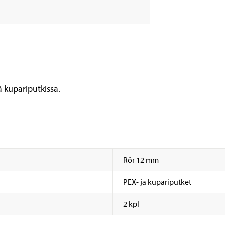
ä kupariputkissa.
Rör 12 mm
PEX- ja kupariputket
2 kpl