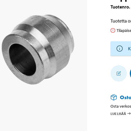
Tuotenro
.
Tuotetta o
Tilapäis
K
Ost
Osta verkos
LUE LISÄÄ