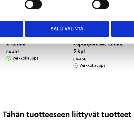
4
3
45
55
SALLI VALINTA
Puserrusliitin, suora 12
Tukiholkit
x 12 mm
kupariputkille, 12 mm,
5 kpl
84-402
Verkkokauppa
84-456
Verkkokauppa
Tähän tuotteeseen liittyvät tuotteet