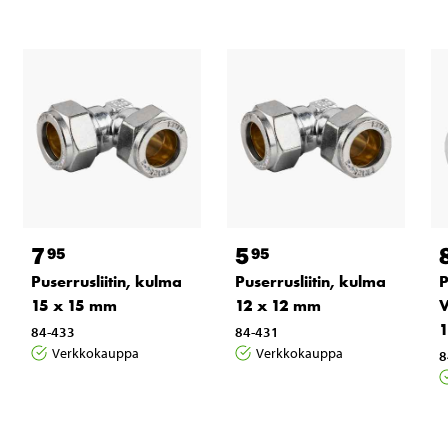
7
5
95
95
Puserrusliitin, kulma
Puserrusliitin, kulma
P
15 x 15 mm
12 x 12 mm
V
1
84-433
84-431
Verkkokauppa
Verkkokauppa
8