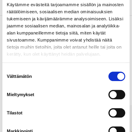
Tietoa valmistajasta
Käytämme evästeitä tarjoamamme sisällön ja mainosten
räätälöimiseen, sosiaalisen median ominaisuuksien
tukemiseen ja kävijämäärämme analysoimiseen. Lisäksi
jaamme sosiaalisen median, mainosalan ja analytiikka-
alan kumppaneillemme tietoja siitä, miten käytät
Osta & Nouda
sivustoamme. Kumppanimme voivat yhdistää näitä
tietoja muihin tietoihin, joita olet antanut heille tai joita on
Osta verkosta ja nouda tavaratalosta jo 2 tunnin kuluttua!
kerätty, kun olet käyttänyt heidän palvelujaan.
LUE LISÄÄ
Suostumuksen
Välttämätön
valinta
Muut asiakkaat ostivat myös
Mieltymykset
Tilastot
Markkinointi