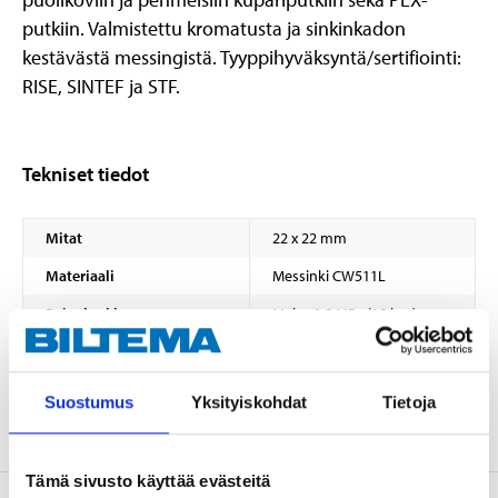
putkiin. Valmistettu kromatusta ja sinkinkadon
kestävästä messingistä. Tyyppihyväksyntä/sertifiointi:
RISE, SINTEF ja STF.
Tekniset tiedot
Mitat
22 x 22 mm
Materiaali
Messinki CW511L
Paineluokka
Maks. 1,0 MPa (10 bar)
Hyväksynnät
RISE, SINTEF, STF
Pintakäsittely
Kromattua
Suostumus
Yksityiskohdat
Tietoja
Tämä sivusto käyttää evästeitä