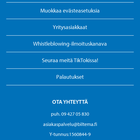
Muokkaa evästeasetuksia
Yritysasiakkaat
Whistleblowing-ilmoituskanava
Seuraa meitä TikTokissa!
Palautukset
OTA YHTEYTTÄ
puh. 09 427 05 830
asiakaspalvelu@biltema.fi
Y-tunnus:1560844-9