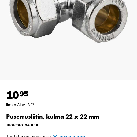
10
95
Ilman ALV
:
8
73
Puserrusliitin, kulma 22 x 22 mm
Tuotenro
.
84-434
Tuotetta on varastossa
20
tavaratalossa