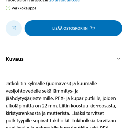
Verkkokauppa
LISÄÄ OSTOSKORIIN
Kuvaus
Jatkoliitin kylmälle (juomavesi) ja kuumalle
vesijohtovedelle sekä lämmitys- ja
jäähdytysjärjestelmille. PEX- ja kupariputkille, joiden
ulkoläpimitta on 22 mm. Liitin koostuu kierreosasta,
kiristysrenkaasta ja mutterista. Lisäksi tarvitset
putkityypille sopivat tukiholkit. Tukiholkkia tarvitaan
puolikoviin ja pehmeisiin kupariputkiin sekä PEX-