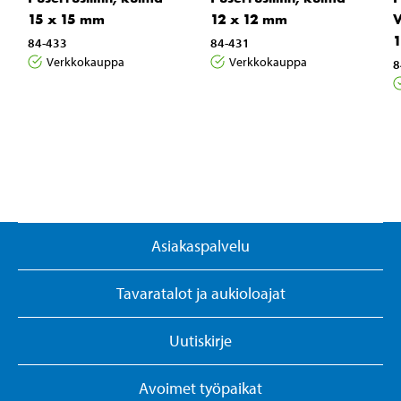
15 x 15 mm
12 x 12 mm
V
1
84-433
84-431
Verkkokauppa
Verkkokauppa
8
Asiakaspalvelu
Tavaratalot ja aukioloajat
Uutiskirje
Avoimet työpaikat