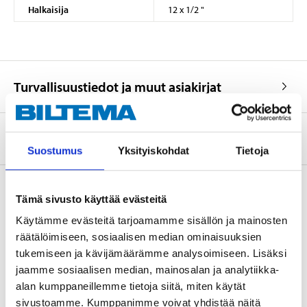
Halkaisija
12 x 1/2 "
Turvallisuustiedot ja muut asiakirjat
Tietoa valmistajasta
Suostumus
Yksityiskohdat
Tietoja
Tämä sivusto käyttää evästeitä
Osta & Nouda
Käytämme evästeitä tarjoamamme sisällön ja mainosten
räätälöimiseen, sosiaalisen median ominaisuuksien
Osta verkosta ja nouda tavaratalosta jo 2 tunnin kuluttua!
tukemiseen ja kävijämäärämme analysoimiseen. Lisäksi
LUE LISÄÄ
jaamme sosiaalisen median, mainosalan ja analytiikka-
alan kumppaneillemme tietoja siitä, miten käytät
sivustoamme. Kumppanimme voivat yhdistää näitä