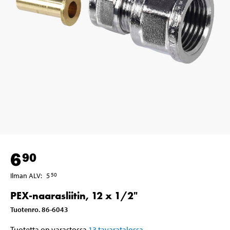
6
90
Ilman ALV
:
5
50
PEX-naarasliitin, 12 x 1/2"
Tuotenro
.
86-6043
Tuotetta on varastossa
13
tavaratalossa