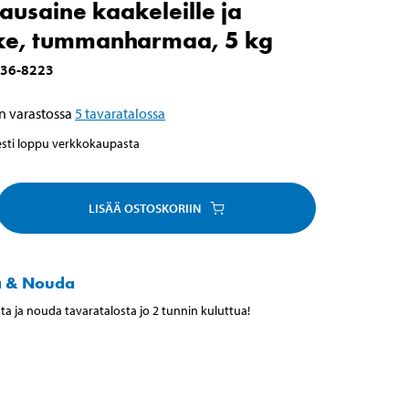
usaine kaakeleille ja
ke, tummanharmaa, 5 kg
36-8223
n varastossa
5
tavaratalossa
esti loppu verkkokaupasta
LISÄÄ OSTOSKORIIN
a & Nouda
ta ja nouda tavaratalosta jo 2 tunnin kuluttua!