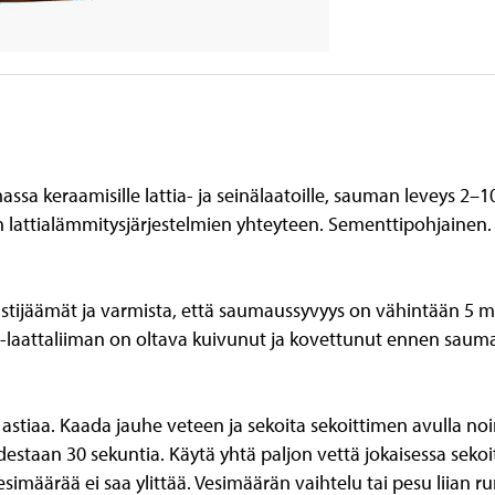
ssa keraamisille lattia- ja seinälaatoille, sauman leveys 2–
ten lattialämmitysjärjestelmien yhteyteen. Sementtipohjainen
aastijäämät ja varmista, että saumaussyvyys on vähintään 5 
-laattaliiman on oltava kuivunut ja kovettunut ennen saum
astiaa. Kaada jauhe veteen ja sekoita sekoittimen avulla noi
destaan 30 sekuntia. Käytä yhtä paljon vettä jokaisessa seko
simäärää ei saa ylittää. Vesimäärän vaihtelu tai pesu liian ru