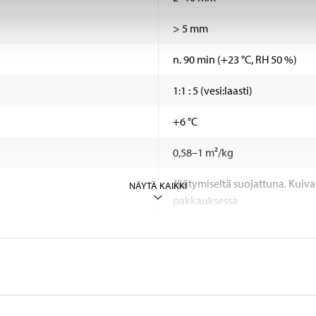
> 5 mm
n. 90 min (+23 °C, RH 50 %)
1:1 : 5 (vesi:laasti)
+6 °C
0,58–1 m²/kg
Jäätymiseltä suojattuna. Kuivassa
NÄYTÄ KAIKKI
pakkauksessa