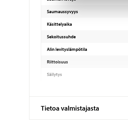
Saumaussyvyys
Käsittelyaika
Sekoitussuhde
Alin levityslämpötila
Riittoisuus
Säilytys
Tietoa valmistajasta