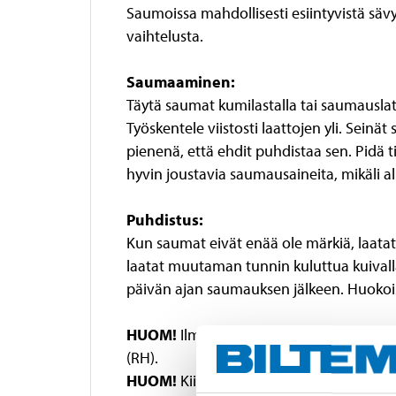
Saumoissa mahdollisesti esiintyvistä säv
vaihtelusta.
Saumaaminen:
Täytä saumat kumilastalla tai saumauslata
Työskentele viistosti laattojen yli. Seinä
pienenä, että ehdit puhdistaa sen. Pidä t
hyvin joustavia saumausaineita, mikäli al
Puhdistus:
Kun saumat eivät enää ole märkiä, laatat 
laatat muutaman tunnin kuluttua kuivalla
päivän ajan saumauksen jälkeen. Huokois
HUOM!
Ilmoitetut ajat edellyttävät oik
(RH).
HUOM!
Kiinteytymisen aloittanutta massa