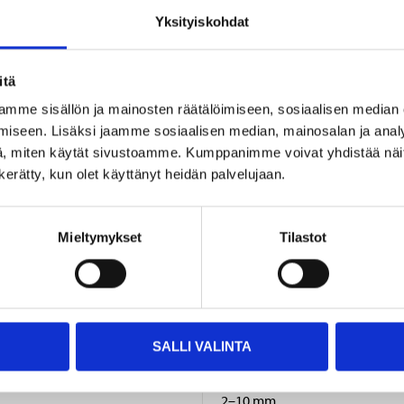
Yksityiskohdat
itä
mme sisällön ja mainosten räätälöimiseen, sosiaalisen median
iseen. Lisäksi jaamme sosiaalisen median, mainosalan ja analy
, miten käytät sivustoamme. Kumppanimme voivat yhdistää näitä t
n kerätty, kun olet käyttänyt heidän palvelujaan.
Mieltymykset
Tilastot
5 kg
Tummanharmaa
SALLI VALINTA
Kumilastalla tai saumauslatall
2–10 mm