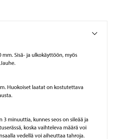
10 mm. Sisä- ja ulkokäyttöön, myös
. Jauhe.
mm. Huokoiset laatat on kostutettava
austa.
n 3 minuuttia, kunnes seos on sileää ja
ituserässä, koska vaihteleva määrä voi
nsaalla vedellä voi aiheuttaa tahroja.