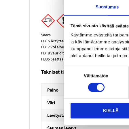
Suostumus
Tämä sivusto käyttää eväste
Vaara
Käytämme evästeitä tarjoama
H315 Ärsyttää ihoa.
ja kävijämäärämme analysoim
H317 Voi aiheuttaa allergisen ihoreaktion.
kumppaneillemme tietoja siitä
H318 Vaurioittaa vakavasti silmiä.
olet antanut heille tai joita o
H335 Saattaa aiheuttaa hengitysteiden ärsytystä.
Suostumuksen
Tekniset tiedot
Välttämätön
valinta
Paino
Väri
KIELLÄ
Levitystapa
Sauman leveys