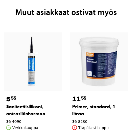
Muut asiakkaat ostivat myös
5
11
55
55
Saniteettisilikoni,
Primer, standard, 1
antrasiitinharmaa
litraa
36-4090
36-8230
Verkkokauppa
Tilapäisesti loppu