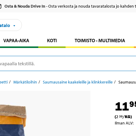
Osta & Nouda Drive In
- Osta verkosta ja nouda tavaratalosta jo kahden 
atalo
VAPAA-AIKA
KOTI
TOIMISTO - MULTIMEDIA
eetti
Märkätiloihin
Saumausaine kaakeleille ja klinkkereille
Saumausai
11
9
(
2
/
KG
)
39
Ilman ALV
: