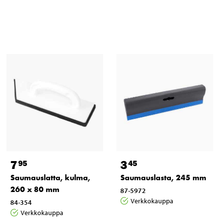
7
3
95
45
Saumauslatta, kulma,
Saumauslasta, 245 mm
260 x 80 mm
87-5972
Verkkokauppa
84-354
Verkkokauppa