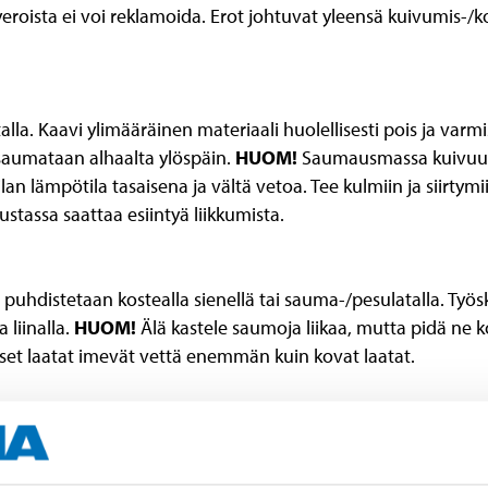
yeroista ei voi reklamoida. Erot johtuvat yleensä kuivumis-/
lla. Kaavi ylimääräinen materiaali huolellisesti pois ja varm
t saumataan alhaalta ylöspäin.
HUOM!
Saumausmassa kuivuu n
ilan lämpötila tasaisena ja vältä vetoa. Tee kulmiin ja siirt
ustassa saattaa esiintyä liikkumista.
puhdistetaan kostealla sienellä tai sauma-/pesulatalla. Työsk
 liinalla.
HUOM!
Älä kastele saumoja liikaa, mutta pidä ne k
et laatat imevät vettä enemmän kuin kovat laatat.
eaa sekoitussuhdetta, +23 °C:n lämpötilaa ilmassa/alustassa/
a ei voi käyttää.