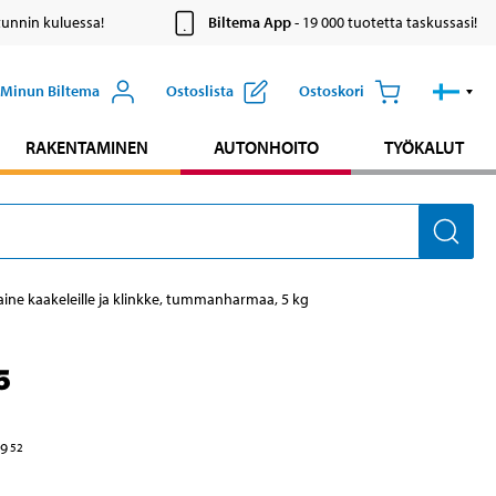
tunnin kuluessa!
Biltema App
- 19 000 tuotetta taskussasi!
Minun Biltema
Ostoslista
Ostoskori
RAKENTAMINEN
AUTONHOITO
TYÖKALUT
ne kaakeleille ja klinkke, tummanharmaa, 5 kg
5
9
52