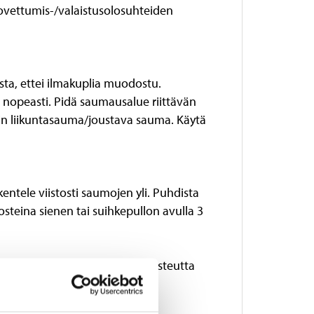
kovettumis-/valaistusolosuhteiden
ista, ettei ilmakuplia muodostu.
opeasti. Pidä saumausalue riittävän
ymiin liikuntasauma/joustava sauma. Käytä
entele viistosti saumojen yli. Puhdista
osteina sienen tai suihkepullon avulla 3
materiaalissa sekä 50 % ilmankosteutta