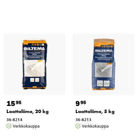
15
9
95
95
Laattaliima, 20 kg
Laattaliima, 5 kg
36-8214
36-8213
Verkkokauppa
Verkkokauppa