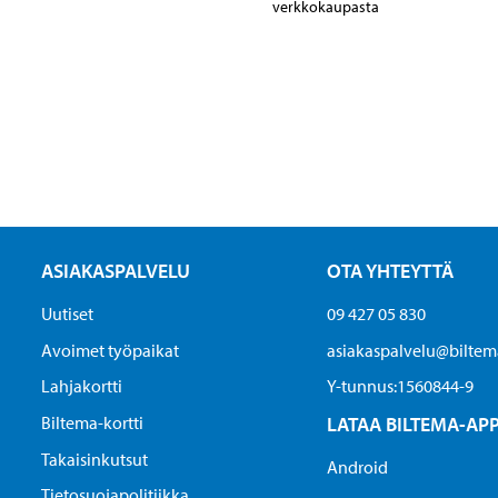
verkkokaupasta
ASIAKASPALVELU
OTA YHTEYTTÄ
Uutiset
09 427 05 830
Avoimet työpaikat
asiakaspalvelu@biltema
Lahjakortti
Y-tunnus:1560844-9
Biltema-kortti
LATAA BILTEMA-AP
Takaisinkutsut
Android
Tietosuojapolitiikka