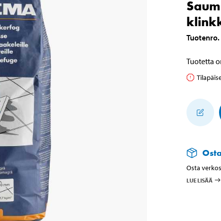
Sauma
klink
Tuotenro
.
Tuotetta o
Tilapäis
Ost
Osta verkos
LUE LISÄÄ