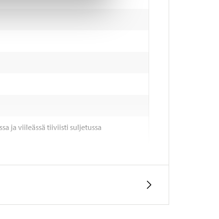
 ja viileässä tiiviisti suljetussa