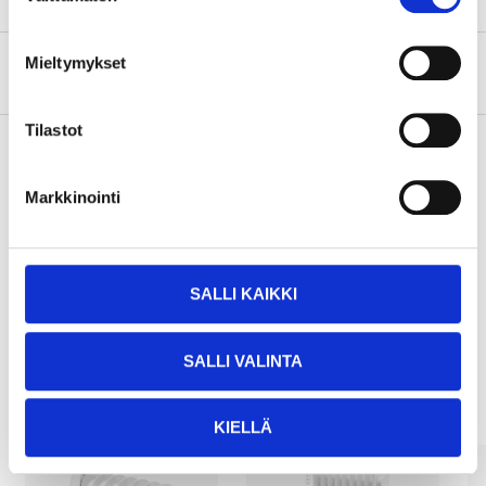
Mieltymykset
Tietoa valmistajasta
Tilastot
Markkinointi
Osta & Nouda
Osta verkosta ja nouda tavaratalosta jo 2 tunnin kuluttua!
LUE LISÄÄ
SALLI KAIKKI
Muut asiakkaat ostivat myös
SALLI VALINTA
KIELLÄ