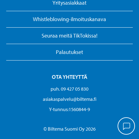
Yritysasiakkaat
Whistleblowing-ilmoituskanava
Seuraa meitä TikTokissa!
Palautukset
OTA YHTEYTTÄ
puh. 09 427 05 830
asiakaspalvelu@biltema.fi
Y-tunnus:1560844-9
© Biltema Suomi Oy 2026