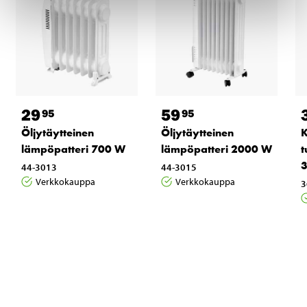
29
59
95
95
Öljytäytteinen
Öljytäytteinen
K
lämpöpatteri 700 W
lämpöpatteri 2000 W
t
3
44-3013
44-3015
Verkkokauppa
Verkkokauppa
3