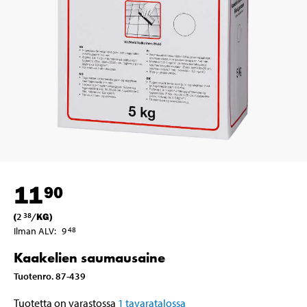
11
90
(
2
/
KG
)
38
Ilman ALV
:
9
48
Kaakelien saumausaine
Tuotenro
.
87-439
Tuotetta on varastossa
1
tavaratalossa