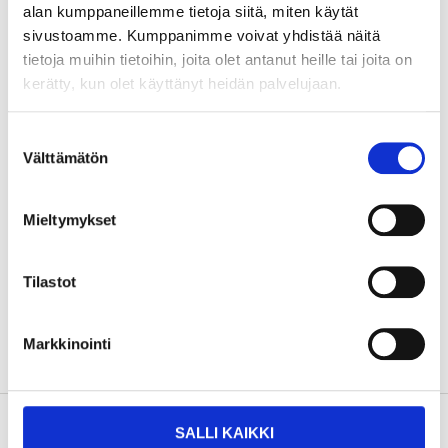
alan kumppaneillemme tietoja siitä, miten käytät
sivustoamme. Kumppanimme voivat yhdistää näitä
tietoja muihin tietoihin, joita olet antanut heille tai joita on
Valkoinen
kerätty, kun olet käyttänyt heidän palvelujaan.
Suostumuksen
Välttämätön
valinta
Vaara
Mieltymykset
Ärsyttää ihoa.
Voi aiheuttaa allergisen ihoreaktion.
Vaurioittaa vakavasti silmiä.
Tilastot
Saattaa aiheuttaa hengitysteiden ärsytystä.
Näytä varoitusmerkit
Markkinointi
Turvallisuustiedot ja muut asiakirjat
SALLI KAIKKI