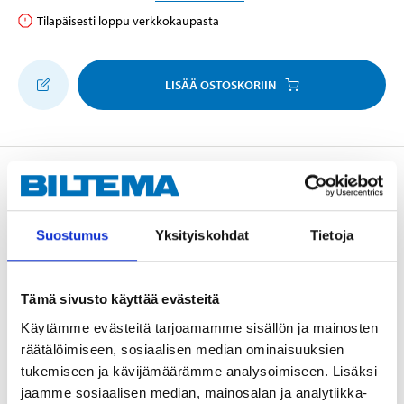
Tilapäisesti loppu verkkokaupasta
LISÄÄ OSTOSKORIIN
Kuvaus
Suostumus
Yksityiskohdat
Tietoja
Saumamassa keraamisille lattia- ja seinälaatoille, kun
sauman leveys on 1–6 mm. Sisä- ja ulkokäyttöön.
Tämä sivusto käyttää evästeitä
Menekki: 0,3-1 kg/m² laattatyypistä ja sauman
leveydestä riippuen. Esimerkiksi 20 x 25 cm laatoille 2
Käytämme evästeitä tarjoamamme sisällön ja mainosten
mm saumaleveydellä tuotetta tarvitaan noin 0,3
räätälöimiseen, sosiaalisen median ominaisuuksien
tukemiseen ja kävijämäärämme analysoimiseen. Lisäksi
kg/m². Jauhe, 5 kg. Sekoitussuhde ja ohjeet, ks.
jaamme sosiaalisen median, mainosalan ja analytiikka-
pakkaus.