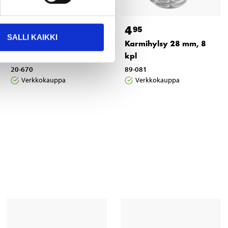
2
4
55
95
SALLI KAIKKI
Peitetulppa
Karmihylsy 28 mm, 8
karmiruuveille, 10 kpl
kpl
20-670
89-081
Verkkokauppa
Verkkokauppa