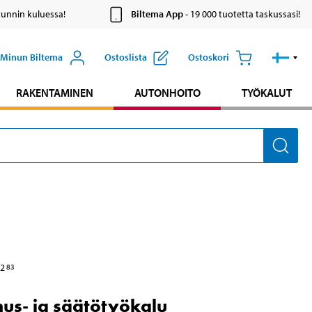
tunnin kuluessa!
Biltema App
- 19 000 tuotetta taskussasi!
Minun Biltema
Ostoslista
Ostoskori
RAKENTAMINEN
AUTONHOITO
TYÖKALUT
2
83
us- ja säätötyökalu