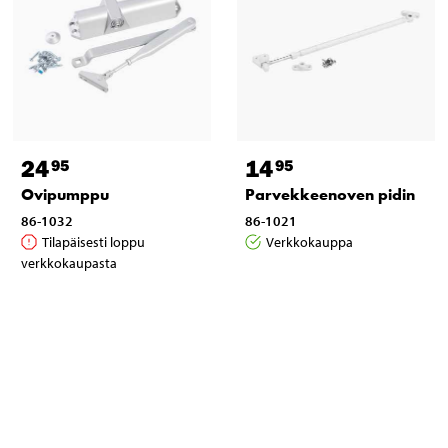
24
14
95
95
Ovipumppu
Parvekkeenoven pidin
86-1032
86-1021
Tilapäisesti loppu
Verkkokauppa
verkkokaupasta