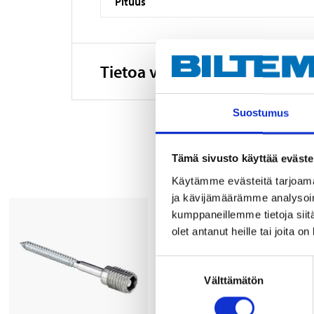
Pituus
Tietoa valmistajasta
Suostumus
Tämä sivusto käyttää eväste
Käytämme evästeitä tarjoama
ja kävijämäärämme analysoim
kumppaneillemme tietoja siitä
olet antanut heille tai joita o
Suostumuksen
Välttämätön
valinta