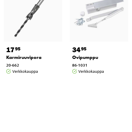
17
34
95
95
Karmiruuvipora
Ovipumppu
20-662
86-1031
Verkkokauppa
Verkkokauppa