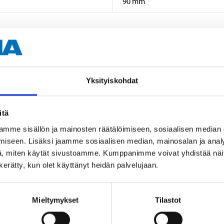
90 mm
Yksityiskohdat
Muut asiakkaat ostivat myös
itä
mme sisällön ja mainosten räätälöimiseen, sosiaalisen median
iseen. Lisäksi jaamme sosiaalisen median, mainosalan ja analy
, miten käytät sivustoamme. Kumppanimme voivat yhdistää näitä t
n kerätty, kun olet käyttänyt heidän palvelujaan.
Mieltymykset
Tilastot