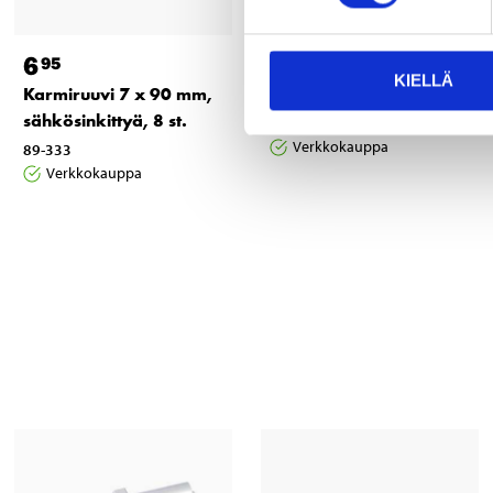
6
17
95
95
KIELLÄ
Karmiruuvi 7 x 90 mm,
Karmiruuvipora
sähkösinkittyä, 8 st.
20-662
Verkkokauppa
89-333
Verkkokauppa