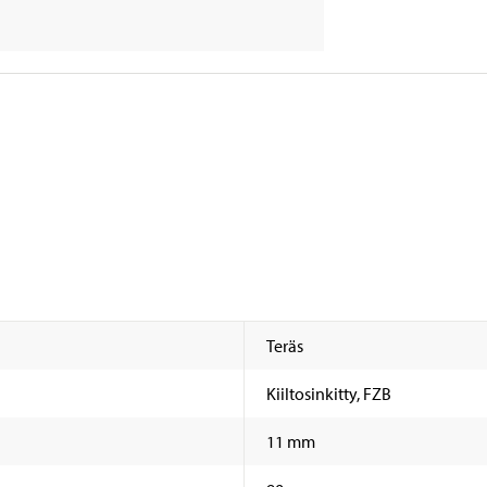
Teräs
Kiiltosinkitty, FZB
11 mm