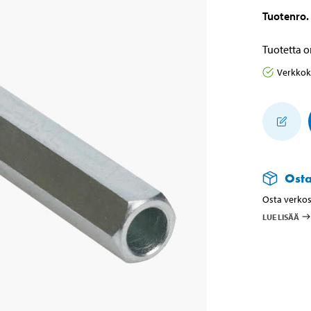
Tuotenro
.
Tuotetta o
Verkko
Ost
Osta verkos
LUE LISÄÄ