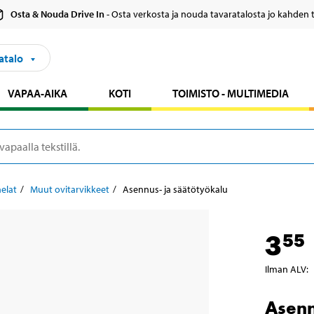
Osta & Nouda Drive In
- Osta verkosta ja nouda tavaratalosta jo kahden 
atalo
VAPAA-AIKA
KOTI
TOIMISTO - MULTIMEDIA
elat
Muut ovitarvikkeet
Asennus- ja säätötyökalu
3
55
Ilman ALV
:
Asenn