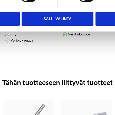
5
6
95
95
SALLI VALINTA
Karmiruuvi 7 x 70 mm,
T-avain
sähkösinkittyä, , 8 st.
20-660
Verkkokauppa
89-332
Verkkokauppa
Tähän tuotteeseen liittyvät tuotteet