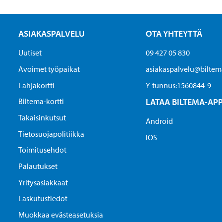
ASIAKASPALVELU
OTA YHTEYTTÄ
Uutiset
09 427 05 830
Avoimet työpaikat
asiakaspalvelu@biltema
Lahjakortti
Y-tunnus:1560844-9
Biltema-kortti
LATAA BILTEMA-AP
Takaisinkutsut
Android
Tietosuojapolitiikka
iOS
Toimitusehdot
Palautukset
Yritysasiakkaat
Laskutustiedot
Muokkaa evästeasetuksia