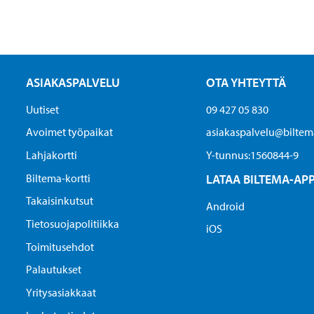
ASIAKASPALVELU
OTA YHTEYTTÄ
Uutiset
09 427 05 830
Avoimet työpaikat
asiakaspalvelu@biltema
Lahjakortti
Y-tunnus:1560844-9
Biltema-kortti
LATAA BILTEMA-AP
Takaisinkutsut
Android
Tietosuojapolitiikka
iOS
Toimitusehdot
Palautukset
Yritysasiakkaat