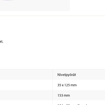
ri.
Nivelpyörät
35 x 125 mm
153 mm