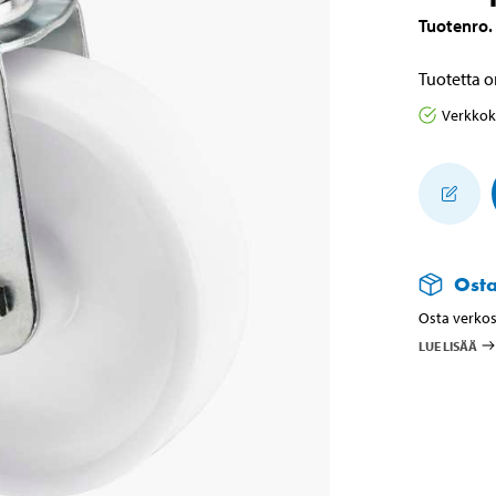
Tuotenro
.
Tuotetta o
Verkko
Ost
Osta verkos
LUE LISÄÄ