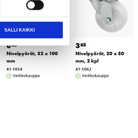
SALLI KAIKKI
6
3
35
65
Nivelpyörät, 32 x 100
Nivelpyörät, 20 x 50
mm
mm, 2 kpl
41-1054
41-1062
Verkkokauppa
Verkkokauppa