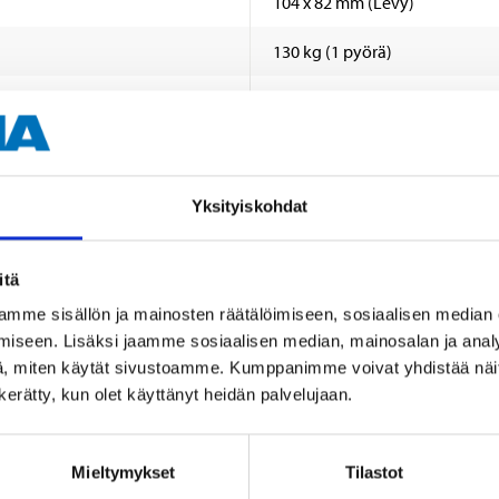
104 x 82 mm (Levy)
130 kg (1 pyörä)
Sisätiloissa/ulkotiloissa
Yksityiskohdat
itä
mme sisällön ja mainosten räätälöimiseen, sosiaalisen median
Muut asiakkaat ostivat myös
iseen. Lisäksi jaamme sosiaalisen median, mainosalan ja analy
, miten käytät sivustoamme. Kumppanimme voivat yhdistää näitä t
n kerätty, kun olet käyttänyt heidän palvelujaan.
Mieltymykset
Tilastot