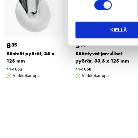
KIELLÄ
6
9
35
95
Kiinteät pyörät, 35 x
Kääntyvät jarrulliset
125 mm
pyörät, 33,5 x 125 mm
41-1052
41-1068
Verkkokauppa
Verkkokauppa