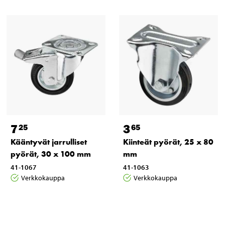
7
3
25
65
Kääntyvät jarrulliset
Kiinteät pyörät, 25 x 80
pyörät, 30 x 100 mm
mm
41-1067
41-1063
Verkkokauppa
Verkkokauppa