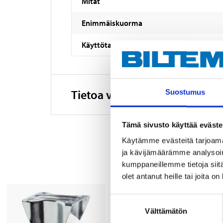
Mitat
Enimmäiskuorma
Käyttötarkoitus
Tietoa valmistajasta
Suostumus
Tämä sivusto käyttää eväste
Käytämme evästeitä tarjoama
ja kävijämäärämme analysoim
kumppaneillemme tietoja siitä
olet antanut heille tai joita o
Suostumuksen
Välttämätön
valinta