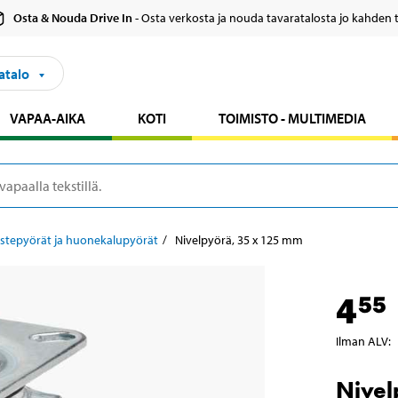
Osta & Nouda Drive In
- Osta verkosta ja nouda tavaratalosta jo kahden 
atalo
VAPAA-AIKA
KOTI
TOIMISTO - MULTIMEDIA
stepyörät ja huonekalupyörät
Nivelpyörä, 35 x 125 mm
4
55
Ilman ALV
:
Nivel