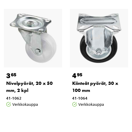
3
4
65
95
Nivelpyörät, 20 x 50
Kiinteät pyörät, 30 x
mm, 2 kpl
100 mm
41-1062
41-1064
Verkkokauppa
Verkkokauppa