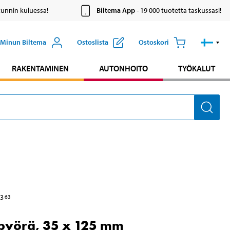
tunnin kuluessa!
Biltema App
- 19 000 tuotetta taskussasi!
Minun Biltema
Ostoslista
Ostoskori
RAKENTAMINEN
AUTONHOITO
TYÖKALUT
3
63
pyörä, 35 x 125 mm