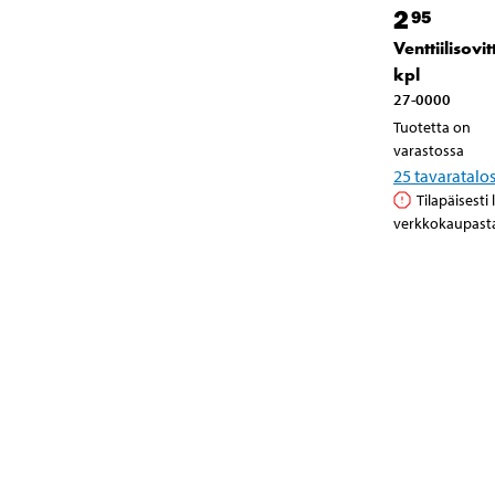
2
95
Venttiilisovit
kpl
27-0000
Tuotetta on
varastossa
25
tavaratalo
Tilapäisesti
verkkokaupast