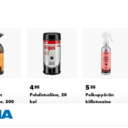
4
5
95
55
n
Puhdistusliina, 20
Polkupyörän
ne, 500
kpl
kiillotusaine
27-0636
27-0608
Tuotetta on
Tuotetta on
varastossa
varastossa
17
tavaratalossa
25
tavaratalossa