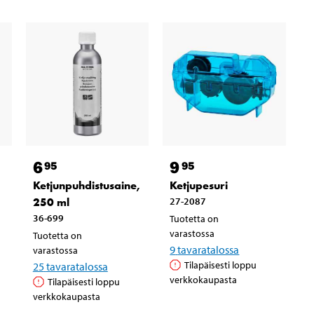
6
9
95
95
Ketjunpuhdistusaine,
Ketjupesuri
250 ml
27-2087
36-699
Tuotetta on
varastossa
Tuotetta on
9
tavaratalossa
varastossa
Tilapäisesti loppu
25
tavaratalossa
verkkokaupasta
Tilapäisesti loppu
verkkokaupasta