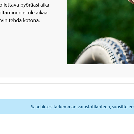
ollettava pyörääsi aika
ltaminen ei ole aikaa
yvin tehdä kotona.
Saadaksesi tarkemman varastotilanteen, suosittele