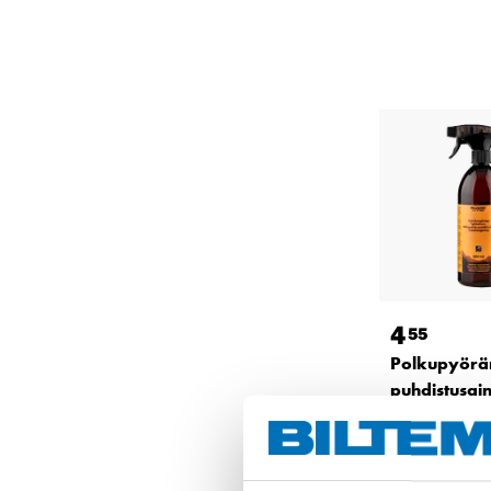
4
55
Polkupyörä
puhdistusai
ml
27-0635
Tuotetta on