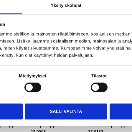
Yksityiskohdat
Tilapäisesti loppu
Tilapäisesti loppu
ssa
verkkokaupasta
verkkokaupasta
 loppu
a
itä
mme sisällön ja mainosten räätälöimiseen, sosiaalisen median
iseen. Lisäksi jaamme sosiaalisen median, mainosalan ja analy
, miten käytät sivustoamme. Kumppanimme voivat yhdistää näitä t
n kerätty, kun olet käyttänyt heidän palvelujaan.
Mieltymykset
Tilastot
SALLI VALINTA
8
16
95
95
äpumppu
Minipumppu
Haarukkapumppu
27-0508
27-0137