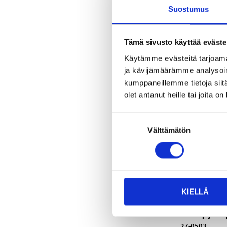
varastossa
Suostumus
25
tavaratalo
Tilapäisesti
verkkokaupast
Tämä sivusto käyttää eväste
Käytämme evästeitä tarjoama
ja kävijämäärämme analysoim
kumppaneillemme tietoja siitä
olet antanut heille tai joita o
Suostumuksen
Välttämätön
valinta
KIELLÄ
4
95
Polkupyör
27-0503