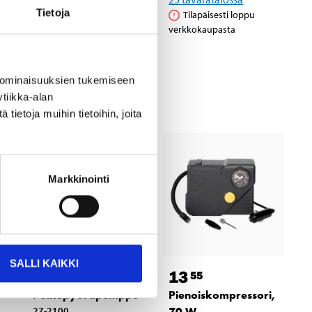
Tietoja
Tilapäisesti loppu
Tilapäisesti loppu
verkkokaupasta
verkkokaupasta
 ominaisuuksien tukemiseen
tiikka-alan
ietoja muihin tietoihin, joita
Markkinointi
SALLI KAIKKI
21
13
95
55
Polkupyöräpumppu
Pienoiskompressori,
27-2100
70 W