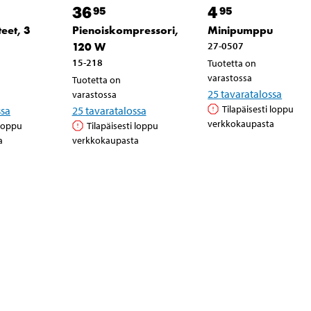
36
4
95
95
teet, 3
Pienoiskompressori,
Minipumppu
120 W
27-0507
15-218
Tuotetta on
varastossa
Tuotetta on
25
tavaratalossa
varastossa
Tilapäisesti loppu
ssa
25
tavaratalossa
verkkokaupasta
 loppu
Tilapäisesti loppu
a
verkkokaupasta