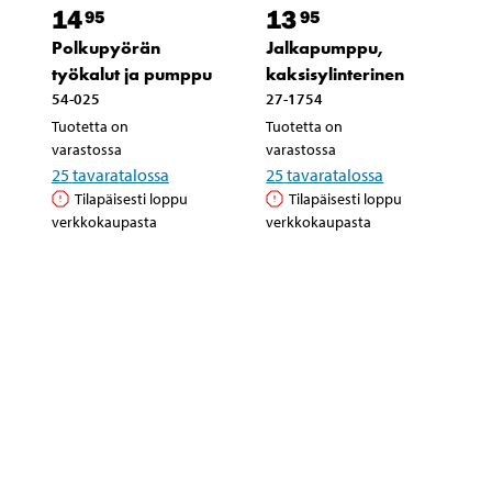
14
13
95
95
Polkupyörän
Jalkapumppu,
työkalut ja pumppu
kaksisylinterinen
54-025
27-1754
Tuotetta on
Tuotetta on
varastossa
varastossa
25
tavaratalossa
25
tavaratalossa
Tilapäisesti loppu
Tilapäisesti loppu
verkkokaupasta
verkkokaupasta