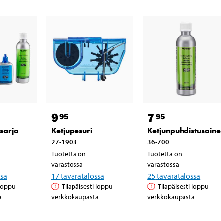
9
7
95
95
 sarja
Ketjupesuri
Ketjunpuhdistusaine
27-1903
36-700
Tuotetta on
Tuotetta on
varastossa
varastossa
ssa
17
tavaratalossa
25
tavaratalossa
 loppu
Tilapäisesti loppu
Tilapäisesti loppu
a
verkkokaupasta
verkkokaupasta