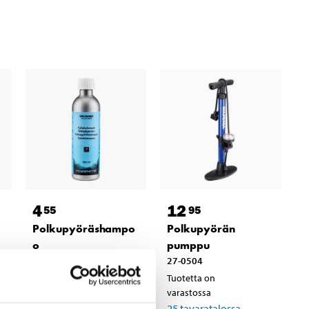
4
12
55
95
Polkupyöräshampo
Polkupyörän
o
pumppu
27-0607
27-0504
Tuotetta on
Tuotetta on
varastossa
varastossa
25
tavaratalossa
25
tavaratalossa