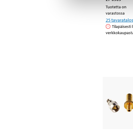
Tuotetta on
varastossa
25
tavaratalo
Tilapäisesti
verkkokaupast