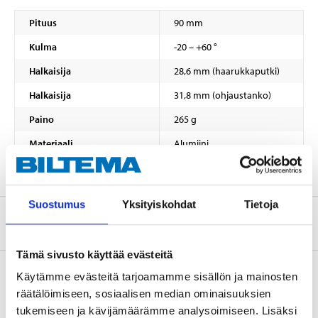
Pituus
90 mm
Kulma
-20 – +60 °
Halkaisija
28,6 mm (haarukkaputki)
Halkaisija
31,8 mm (ohjaustanko)
Paino
265 g
Materiaali
Alumiini
Suostumus
Yksityiskohdat
Tietoja
Tietoa valmistajasta
Tämä sivusto käyttää evästeitä
Käytämme evästeitä tarjoamamme sisällön ja mainosten
räätälöimiseen, sosiaalisen median ominaisuuksien
Osta & Nouda
tukemiseen ja kävijämäärämme analysoimiseen. Lisäksi