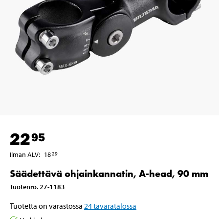
22
95
Ilman ALV
:
18
29
Säädettävä ohjainkannatin, A-head, 90 mm
Tuotenro
.
27-1183
Tuotetta on varastossa
24
tavaratalossa