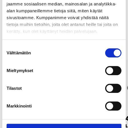
jaamme sosiaalisen median, mainosalan ja analytiikka-
Osta verkosta ja nouda tavaratalosta jo 2 tunnin kuluttua!
alan kumppaneillemme tietoja siitä, miten käytät
LUE LISÄÄ
sivustoamme. Kumppanimme voivat yhdistää näitä
tietoja muihin tietoihin, joita olet antanut heille tai joita on
kerätty, kun olet käyttänyt heidän palvelujaan.
Muut asiakkaat ostivat myös
Suostumuksen
Välttämätön
valinta
Mieltymykset
Tilastot
Markkinointi
23
17
95
95
Ohjaustanko MTB
Säädettävä
L