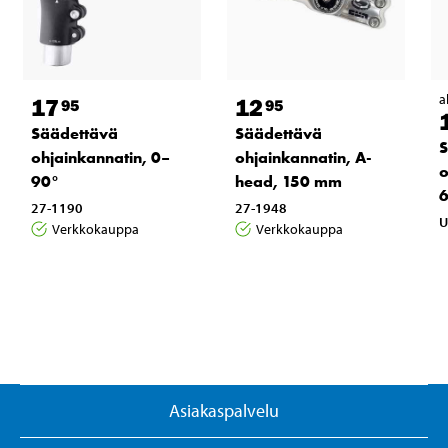
a
17
12
95
95
Säädettävä
Säädettävä
S
ohjainkannatin, 0–
ohjainkannatin, A-
o
90°
head, 150 mm
27-1190
27-1948
U
Verkkokauppa
Verkkokauppa
Asiakaspalvelu